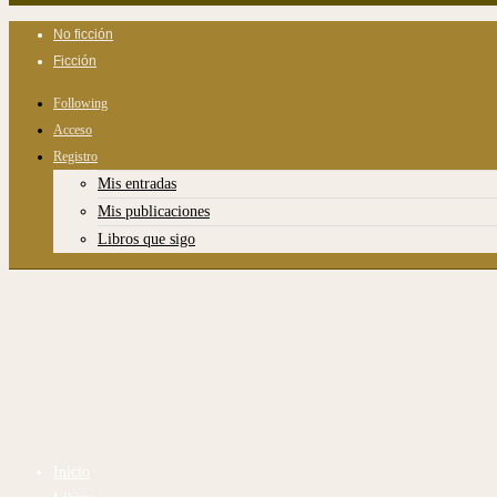
No ficción
Ficción
Following
Acceso
Registro
Mis entradas
Mis publicaciones
Libros que sigo
Inicio