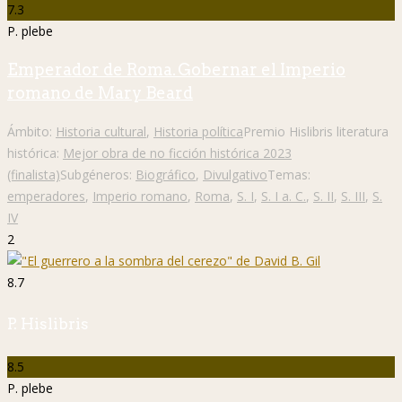
7.3
P. plebe
Emperador de Roma. Gobernar el Imperio
romano de Mary Beard
Ámbito:
Historia cultural
,
Historia política
Premio Hislibris literatura
histórica:
Mejor obra de no ficción histórica 2023
(finalista)
Subgéneros:
Biográfico
,
Divulgativo
Temas:
emperadores
,
Imperio romano
,
Roma
,
S. I
,
S. I a. C.
,
S. II
,
S. III
,
S.
IV
2
8.7
P. Hislibris
8.5
P. plebe