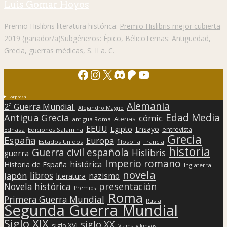
Luis Gomar Hoyos
Premio Hislibris literatura histórica:
Premio Hislibris mejor cubierta
2019 (ganador/a)
Subgéneros:
Épico
,
Bélico
Temas:
Antigüedad
,
Grecia
,
guerras médicas
,
S. II a. C.
Facebook
Instagram
X
Discord
Patreon
YouTube
Sorpresa
Alemania
2ª Guerra Mundial.
Alejandro Magno
Edad Media
Antigua Grecia
cómic
Atenas
antigua Roma
EEUU
Egipto
Ensayo
entrevista
Edhasa
Ediciones Salamina
Grecia
España
Europa
Estados Unidos
filosofía
Francia
historia
Guerra civil española
Hislibris
guerra
Imperio romano
histórica
Historia de España
Inglaterra
novela
libros
Japón
nazismo
literatura
presentación
Novela histórica
Premios
Roma
Primera Guerra Mundial
Rusia
Segunda Guerra Mundial
Siglo XIX
siglo XX
siglo XVI
Viajes
vikingos