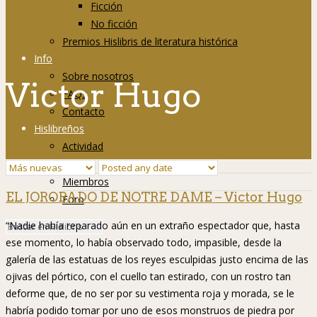
Ficción
No ficción
Premios Hislibris de literatura histórica
Info
Sobre nosotros
Victor Hugo
FAQs
Contacto
Hislibreños
Actividad
Grupos
Miembros
EL JOROBADO DE NOTRE DAME – Victor Hugo
Foro
“Nadie había reparado aún en un extraño espectador que, hasta
ese momento, lo había observado todo, impasible, desde la
galería de las estatuas de los reyes esculpidas justo encima de las
ojivas del pórtico, con el cuello tan estirado, con un rostro tan
deforme que, de no ser por su vestimenta roja y morada, se le
habría podido tomar por uno de esos monstruos de piedra por