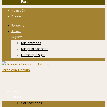
Foro
No ficción
Ficción
Following
Acceso
Registro
Mis entradas
Mis publicaciones
Libros que sigo
Inicio
Libros
Calificaciones