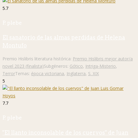
5.7
P. plebe
El sanatorio de las almas perdidas de Helena
Montufo
Premio Hislibris literatura histórica:
Premio Hislibris mejor autor/a
novel 2023 (finalista)
Subgéneros:
Gótico
,
Intriga-Misterio
,
Terror
Temas:
época victoriana
,
Inglaterra
,
S. XIX
5
7.7
P. plebe
"El llanto inconsolable de los cuervos" de Juan