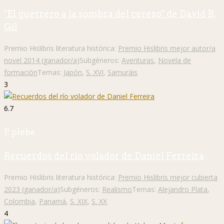
"El guerrero a la sombra del cerezo" de David B.
Gil
Premio Hislibris literatura histórica:
Premio Hislibris mejor autor/a
novel 2014 (ganador/a)
Subgéneros:
Aventuras
,
Novela de
formación
Temas:
Japón
,
S. XVI
,
Samuráis
3
6.7
P. plebe
Recuerdos del río volador de Daniel Ferreira
Premio Hislibris literatura histórica:
Premio Hislibris mejor cubierta
2023 (ganador/a)
Subgéneros:
Realismo
Temas:
Alejandro Plata
,
Colombia
,
Panamá
,
S. XIX
,
S. XX
4