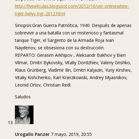
http://flvpeliculas.blogspot.com/2012/10/ver-onlinewhite-
tiger-belyy-tigr-2012.html
Sinopsis:Gran Guerra Patriótica, 1940. Después de apenas
sobrevivir a una batalla con un misterioso y fantasmal
tanque Tiger, el Sargento de la Armada Roja Ivan
Naydenov, se obsesiona con su destrucción.
REPARTO: Gerasim Arkhipov , Aleksandr Bakhov y Bieri
Vilmar, Dmitri Bykovsky, Vitaliy Dordzhiev, Valeriy Grishko,
Klaus Grünberg, Vladimir Ilin, Dmitri Kaljazin, Yuriy Kirshev,
Vitaliy Kishchenko, Karl Kranzkowski, Andrey Myasnikov,
Leonid Orlov, Christian Redl.
Saludos
Urogallo Panzer
7 mayo, 2019, 20:55