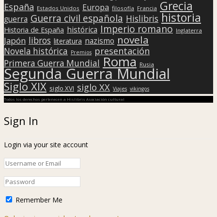
Grecia
España
Europa
Estados Unidos
filosofía
Francia
historia
Guerra civil española
Hislibris
guerra
Imperio romano
histórica
Historia de España
Inglaterra
novela
libros
Japón
nazismo
literatura
presentación
Novela histórica
Premios
Roma
Primera Guerra Mundial
Rusia
Segunda Guerra Mundial
Siglo XIX
siglo XX
siglo XVI
Viajes
vikingos
Todos los derechos pertenecen a Hislibris Asociación cultural
Sign In
Login via your site account
Remember Me