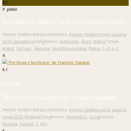
8.1
P. plebe
"La cólera de Aníbal" de Arturo Gonzalo Aizpiri
Premio Hislibris literatura histórica:
Premio Hislibris mejor autor/a
2018 (ganador/a)
Subgéneros:
Aventuras
,
Épico
,
Bélico
Temas:
Aníbal
,
Cartago
,
Hispania
,
República romana
,
Roma
,
S. III a. C.
4
6.1
P. plebe
"Por bruja y hechicera" de Francine Zapater
Premio Hislibris literatura histórica:
Premio Hislibris mejor autor/a
novel 2025 (finalista)
Subgéneros:
Romántico
,
Social
Temas:
Brujería
,
España
,
S. XVII
5