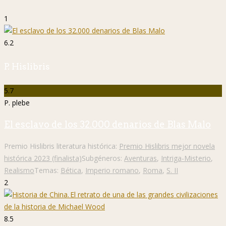
1
6.2
P. Hislibris
5.7
P. plebe
El esclavo de los 32.000 denarios de Blas Malo
Premio Hislibris literatura histórica:
Premio Hislibris mejor novela
histórica 2023 (finalista)
Subgéneros:
Aventuras
,
Intriga-Misterio
,
Realismo
Temas:
Bética
,
Imperio romano
,
Roma
,
S. II
2
8.5