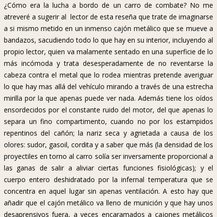
¿Cómo era la lucha a bordo de un carro de combate? No me
atreveré a sugerir al lector de esta reseña que trate de imaginarse
a si mismo metido en un inmenso cajón metálico que se mueve a
bandazos, sacudiendo todo lo que hay en su interior, incluyendo al
propio lector, quien va malamente sentado en una superficie de lo
más incómoda y trata desesperadamente de no reventarse la
cabeza contra el metal que lo rodea mientras pretende averiguar
lo que hay mas allá del vehículo mirando a través de una estrecha
mirilla por la que apenas puede ver nada. Además tiene los oídos
ensordecidos por el constante ruido del motor, del que apenas lo
separa un fino compartimento, cuando no por los estampidos
repentinos del cañón; la nariz seca y agrietada a causa de los
olores: sudor, gasoil, cordita y a saber que más (la densidad de los
proyectiles en torno al carro solía ser inversamente proporcional a
las ganas de salir a aliviar ciertas funciones fisiológicas); y el
cuerpo entero deshidratado por la infernal temperatura que se
concentra en aquel lugar sin apenas ventilación. A esto hay que
añadir que el cajón metálico va lleno de munición y que hay unos
desaprensivos fuera, a veces encaramados a cajones metálicos