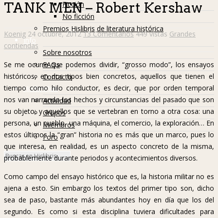
Ficción
TANK MEN – Robert Kershaw
No ficción
Premios Hislibris de literatura histórica
Koenig
24 octubre, 2012
13 Comentarios
449 vistas
Grandes
Info
contiendas
Sobre nosotros
FAQs
Se me ocurre que podemos dividir, “grosso modo”, los ensayos
históricos, en dos tipos bien concretos, aquellos que tienen el
Contacto
tiempo como hilo conductor, es decir, que por orden temporal
Hislibreños
nos van narrando los hechos y circunstancias del pasado que son
Actividad
su objeto; y aquellos que se vertebran en torno a otra cosa: una
Grupos
persona, un pueblo, una máquina, el comercio, la exploración… En
Miembros
estos últimos la “gran” historia no es más que un marco, pues lo
Foro
que interesa, en realidad, es un aspecto concreto de la misma,
probablemente durante periodos y acontecimientos diversos.
Como campo del ensayo histórico que es, la historia militar no es
ajena a esto. Sin embargo los textos del primer tipo son, dicho
sea de paso, bastante más abundantes hoy en día que los del
segundo. Es como si esta disciplina tuviera dificultades para