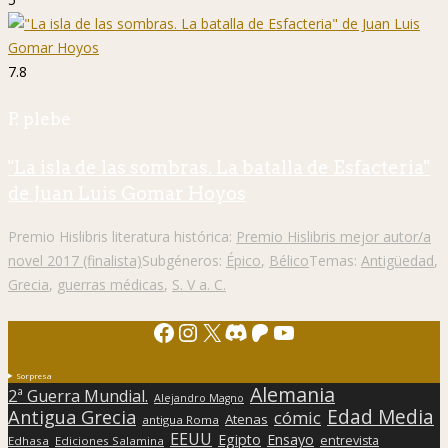
7.8
P. plebe
"La isla de las sombras. La batalla de Esfacteria"
de Juan Luis Gomar Hoyos
Premio Hislibris literatura histórica:
Premio Hislibris mejor autor/a
novel 2017 (finalista)
Subgéneros:
Épico
,
Bélico
Temas:
Antigüedad
,
Grecia
,
guerras médicas
,
S. V a. C.
Facebook
Instagram
X
Discord
Patreon
YouTube
Sorpresa
Alemania
2ª Guerra Mundial.
Alejandro Magno
Edad Media
Antigua Grecia
cómic
Atenas
antigua Roma
EEUU
Egipto
Ensayo
entrevista
Edhasa
Ediciones Salamina