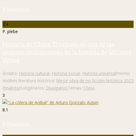
P. Hislibris
7.4
P. plebe
Historia de China. El retrato de una de las
grandes civilizaciones de la historia de Michael
Wood
Ámbito:
Historia cultural
,
Historia Social
,
Historia universal
Premio
Hislibris literatura histórica:
Mejor obra de no ficción histórica 2023
(finalista)
Subgéneros:
Divulgativo
Temas:
China
3
8.1
P. Hislibris