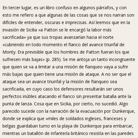
En tercer lugar, es un libro confuso en algunos párrafos, y con
esto me refiero a que algunas de las cosas que se nos narran son
difíciles de entender, oscuras e imprecisas. Así leemos que en la
invasión de Sicilia «a Patton se le encargó la labor más
sacrificada» ya que sus tropas avanzarían hacia el norte
«cubriendo en todo momento el flanco del avance triunfal de
Monty. Era previsible que los hombres de Patton fueran los que
sufriesen más bajas» (p. 285). Se me antoja un tanto incongruente
que quien se va a limitar a una misión de flanqueo vaya a sufrir
más bajas que quien tiene una misión de ataque. A no ser que el
ataque sea un avance triunfal y la misión de flanqueo sea
sacrificada, en cuyo caso los defensores resultarán ser unos
perfectos inútiles atacando el flanco sin presentar batalla ante la
punta de lanza. Cosa que en Sicilia, por cierto, no sucedió. Algo
parecido sucede con la narración de la evacuación por Dunkerque,
donde se explica que «miles de soldados ingleses, franceses y
belgas guardaban turno en la playa de Dunkerque para embarcar,
mientras un batallón de infantería británico resistía en las paredes