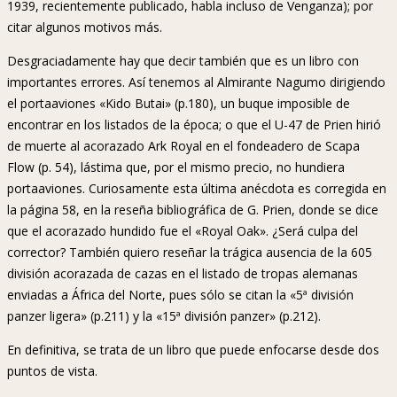
1939, recientemente publicado, habla incluso de Venganza); por
citar algunos motivos más.
Desgraciadamente hay que decir también que es un libro con
importantes errores. Así tenemos al Almirante Nagumo dirigiendo
el portaaviones «Kido Butai» (p.180), un buque imposible de
encontrar en los listados de la época; o que el U-47 de Prien hirió
de muerte al acorazado Ark Royal en el fondeadero de Scapa
Flow (p. 54), lástima que, por el mismo precio, no hundiera
portaaviones. Curiosamente esta última anécdota es corregida en
la página 58, en la reseña bibliográfica de G. Prien, donde se dice
que el acorazado hundido fue el «Royal Oak». ¿Será culpa del
corrector? También quiero reseñar la trágica ausencia de la 605
división acorazada de cazas en el listado de tropas alemanas
enviadas a África del Norte, pues sólo se citan la «5ª división
panzer ligera» (p.211) y la «15ª división panzer» (p.212).
En definitiva, se trata de un libro que puede enfocarse desde dos
puntos de vista.