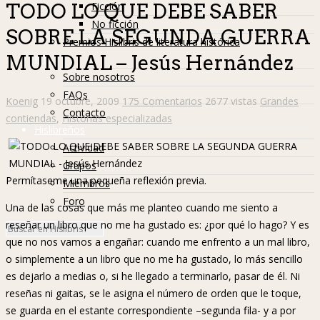
Ficción
TODO LO QUE DEBE SABER
No ficción
SOBRE LA SEGUNDA GUERRA
Premios Hislibris de literatura histórica
MUNDIAL – Jesús Hernández
Info
Sobre nosotros
FAQs
Koenig
19 octubre, 2009
175 Comentarios
2677 vistas
Grandes
Contacto
contiendas
,
Historias especializadas
Hislibreños
Actividad
Grupos
Permítaseme una pequeña reflexión previa.
Miembros
Foro
Una de las cosas que más me planteo cuando me siento a
reseñar un libro que no me ha gustado es: ¿por qué lo hago? Y es
que no nos vamos a engañar: cuando me enfrento a un mal libro,
o simplemente a un libro que no me ha gustado, lo más sencillo
es dejarlo a medias o, si he llegado a terminarlo, pasar de él. Ni
reseñas ni gaitas, se le asigna el número de orden que le toque,
se guarda en el estante correspondiente –segunda fila- y a por