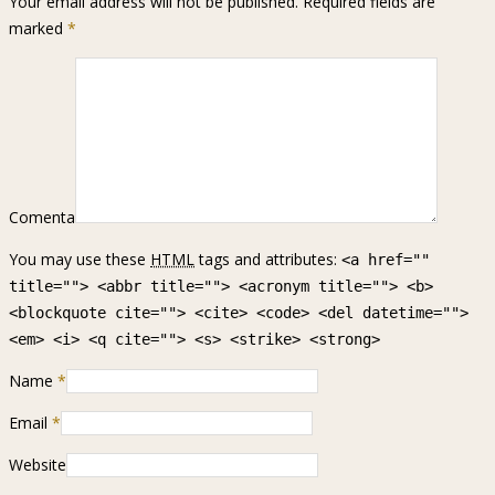
Your email address will not be published. Required fields are
marked
*
Comenta
You may use these
HTML
tags and attributes:
<a href=""
title=""> <abbr title=""> <acronym title=""> <b>
<blockquote cite=""> <cite> <code> <del datetime="">
<em> <i> <q cite=""> <s> <strike> <strong>
Name
*
Email
*
Website