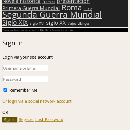
presentación
Novela histórica
Premios
Roma
Primera Guerra Mundial
Rusia
Segunda Guerra Mundial
Siglo XIX
siglo XX
siglo XVI
Viajes
vikingos
Todos los derechos pertenecen a Hislibris Asociación cultural
Sign In
Login via your site account
Remember Me
Or login via a social network account
OR
Register
Lost Password