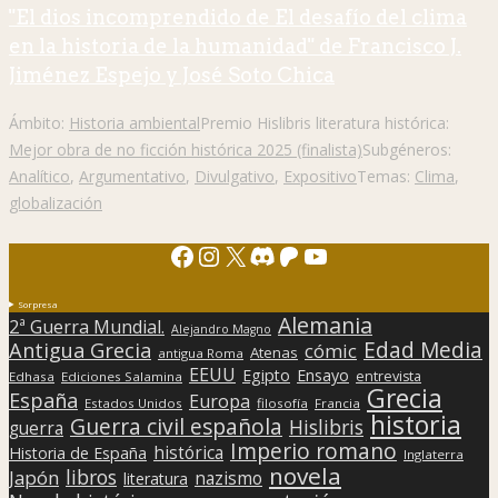
"El dios incomprendido de El desafío del clima
en la historia de la humanidad" de Francisco J.
Jiménez Espejo y José Soto Chica
Ámbito:
Historia ambiental
Premio Hislibris literatura histórica:
Mejor obra de no ficción histórica 2025 (finalista)
Subgéneros:
Analítico
,
Argumentativo
,
Divulgativo
,
Expositivo
Temas:
Clima
,
globalización
Facebook
Instagram
X
Discord
Patreon
YouTube
Sorpresa
Alemania
2ª Guerra Mundial.
Alejandro Magno
Edad Media
Antigua Grecia
cómic
Atenas
antigua Roma
EEUU
Egipto
Ensayo
entrevista
Edhasa
Ediciones Salamina
Grecia
España
Europa
Estados Unidos
filosofía
Francia
historia
Guerra civil española
Hislibris
guerra
Imperio romano
histórica
Historia de España
Inglaterra
novela
libros
Japón
nazismo
literatura