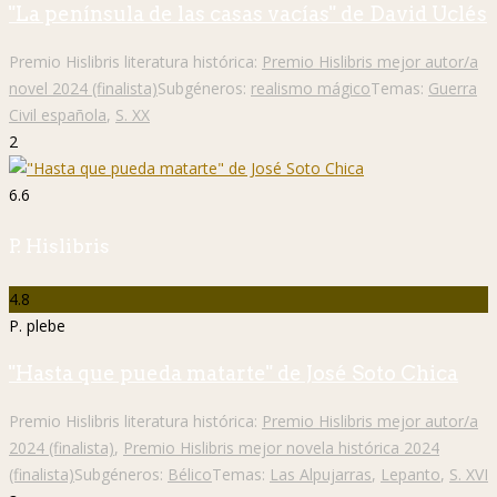
"La península de las casas vacías" de David Uclés
Premio Hislibris literatura histórica:
Premio Hislibris mejor autor/a
novel 2024 (finalista)
Subgéneros:
realismo mágico
Temas:
Guerra
Civil española
,
S. XX
2
6.6
P. Hislibris
4.8
P. plebe
"Hasta que pueda matarte" de José Soto Chica
Premio Hislibris literatura histórica:
Premio Hislibris mejor autor/a
2024 (finalista)
,
Premio Hislibris mejor novela histórica 2024
(finalista)
Subgéneros:
Bélico
Temas:
Las Alpujarras
,
Lepanto
,
S. XVI