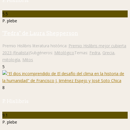
P. Hislibris
5.5
P. plebe
"Fedra" de Laura Shepperson
Premio Hislibris literatura histórica:
Premio Hislibris mejor cubierta
2023 (finalista)
Subgéneros:
Mitológico
Temas:
Fedra
,
Grecia
,
mitología
,
Mitos
5
8
P. Hislibris
9.1
P. plebe