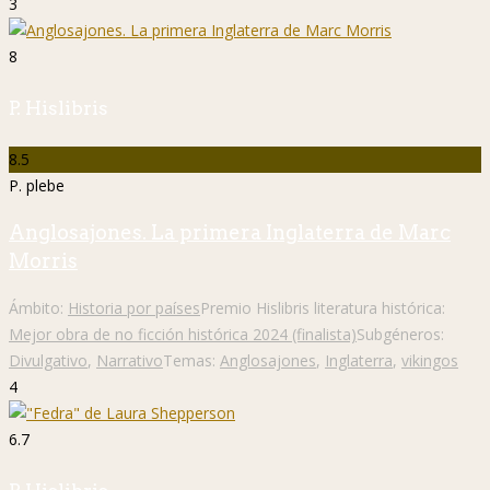
3
8
P. Hislibris
8.5
P. plebe
Anglosajones. La primera Inglaterra de Marc
Morris
Ámbito:
Historia por países
Premio Hislibris literatura histórica:
Mejor obra de no ficción histórica 2024 (finalista)
Subgéneros:
Divulgativo
,
Narrativo
Temas:
Anglosajones
,
Inglaterra
,
vikingos
4
6.7