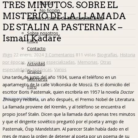
Ficción
TRES MINUTOS. SOBRE EL
No ficción
MISTERIO DE LA LLAMADA
Premios Hislibris de literatura histórica
DE STALIN A PASTERNAK –
Info
Sobre nosotros
Ismaíl Kadaré
FAQs
Contacto
Iñigo
22 enero, 2024
3 Comentarios
811 vistas
Biografías
,
Historia
Hislibreños
por épocas
,
Historias especializadas
,
Memorias
,
Otras
Actividad
especialidades históricas
,
Varios
Grupos
Una tarde de junio del año 1934, suena el teléfono en un
Miembros
apartamento de la calle Volkonska de Moscú. Es el domicilio del
Foro
escritor Boris Pasternak, quien escribiría en 1957 la novela
Doctor
Zhivago
y recibiría, un año después, el Premio Nobel de Literatura.
La llamada proviene del Kremlin, y al teléfono se encuentra el
propio Josef Stalin. Dicen que la llamada duró apenas tres minutos
y que el dirigente soviético preguntó por el poeta y amigo de
Pasternak, Ósip Mandelstam. Al parecer Stalin había dado en el
mes de mayo la orden de detener al poeta por un poema de su