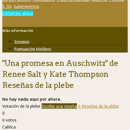
S. XX
,
supervivencia
Cómpralo ahora
Más información
Sinopsis
Puntuación Hislibris
"Una promesa en Auschwitz" de
Renee Salt y Kate Thompson
Reseñas de la plebe
No hay nada aquí por ahora.
Votación de la plebe
Escribe una reseña
0 Reseñas de la plebe
0
0
votos
Califica