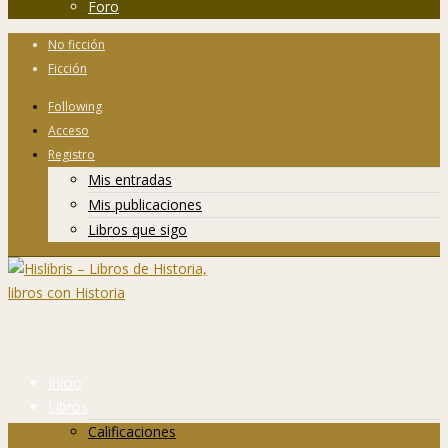
Foro
No ficción
Ficción
Following
Acceso
Registro
Mis entradas
Mis publicaciones
Libros que sigo
Inicio
Libros
Calificaciones