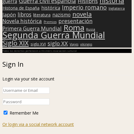
historia
Guerra civil española
Hislibris
guerra
Imperio romano
histórica
Historia de España
Inglaterra
novela
libros
Japón
nazismo
literatura
presentación
Novela histórica
Premios
Roma
Primera Guerra Mundial
Rusia
Segunda Guerra Mundial
Siglo XIX
siglo XX
siglo XVI
Viajes
vikingos
Todos los derechos pertenecen a Hislibris Asociación cultural
Sign In
Login via your site account
Remember Me
Or login via a social network account