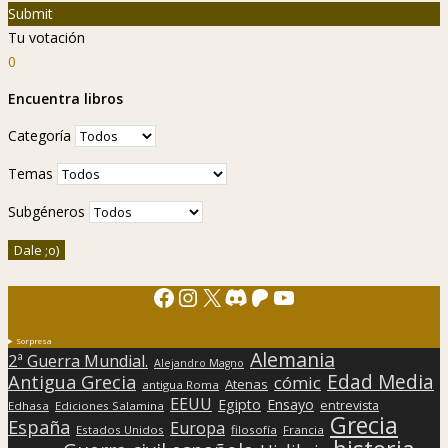
Submit
Tu votación
0
Encuentra libros
Categoría
Temas
Subgéneros
Facebook
Instagram
X
Discord
Patreon
YouTube
Sorpresa
Alemania
2ª Guerra Mundial.
Alejandro Magno
Edad Media
Antigua Grecia
cómic
Atenas
antigua Roma
EEUU
Egipto
Ensayo
entrevista
Edhasa
Ediciones Salamina
Grecia
España
Europa
Estados Unidos
filosofía
Francia