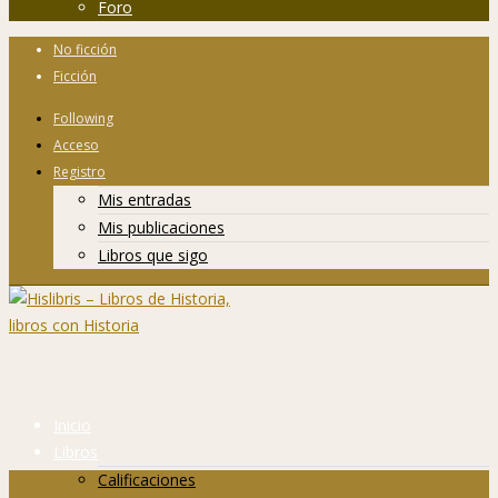
Foro
No ficción
Ficción
Following
Acceso
Registro
Mis entradas
Mis publicaciones
Libros que sigo
Inicio
Libros
Calificaciones