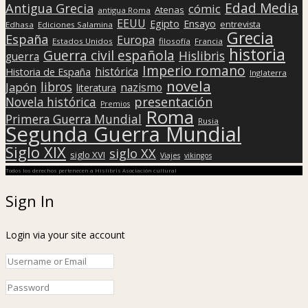
Edad Media
Antigua Grecia
cómic
Atenas
antigua Roma
EEUU
Egipto
Ensayo
entrevista
Edhasa
Ediciones Salamina
Grecia
España
Europa
Estados Unidos
filosofía
Francia
historia
Guerra civil española
Hislibris
guerra
Imperio romano
histórica
Historia de España
Inglaterra
novela
libros
Japón
nazismo
literatura
presentación
Novela histórica
Premios
Roma
Primera Guerra Mundial
Rusia
Segunda Guerra Mundial
Siglo XIX
siglo XX
siglo XVI
Viajes
vikingos
Todos los derechos pertenecen a Hislibris Asociación cultural
Sign In
Login via your site account