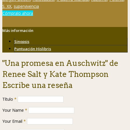
S. XX
,
supervivencia
Cómpralo ahora
Más información
Sinopsis
Puntuación Hislibris
"Una promesa en Auschwitz" de
Renee Salt y Kate Thompson
Escribe una reseña
Título
*
Your Name
*
Your Email
*