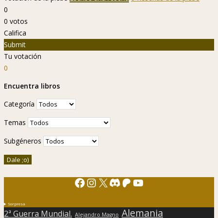
0
0
votos
Califica
Submit
Tu votación
0
Encuentra libros
Categoría
Temas
Subgéneros
Facebook
Instagram
X
Discord
Patreon
YouTube
Sorpresa
Alemania
2ª Guerra Mundial.
Alejandro Magno