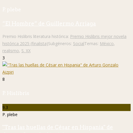
P. plebe
“El Hombre” de Guillermo Arriaga
Premio Hislibris literatura histórica:
Premio Hislibris mejor novela
histórica 2025 (finalista)
Subgéneros:
Social
Temas:
México
,
realismo
,
S. XX
3
8
P. Hislibris
9.3
P. plebe
"Tras las huellas de César en Hispania" de