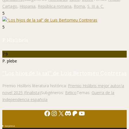
Cartago
,
Hispania
,
República romana
,
Roma
,
S. III a. C.
5
5
P. Hislibris
7.9
P. plebe
“Los hijos de la sal” de Luis Bertomeu Contreras
Premio Hislibris literatura histórica:
Premio Hislibris mejor autor/a
novel 2025 (finalista)
Subgéneros:
Bélico
Temas:
Guerra de la
Independencia española
Facebook
Instagram
X
Discord
Patreon
YouTube
Sorpresa