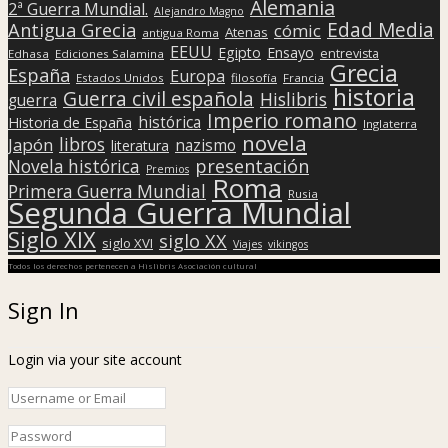
Alemania
2ª Guerra Mundial.
Alejandro Magno
Edad Media
Antigua Grecia
cómic
Atenas
antigua Roma
EEUU
Egipto
Ensayo
entrevista
Edhasa
Ediciones Salamina
Grecia
España
Europa
Estados Unidos
filosofía
Francia
historia
Guerra civil española
Hislibris
guerra
Imperio romano
histórica
Historia de España
Inglaterra
novela
libros
Japón
nazismo
literatura
presentación
Novela histórica
Premios
Roma
Primera Guerra Mundial
Rusia
Segunda Guerra Mundial
Siglo XIX
siglo XX
siglo XVI
Viajes
vikingos
Todos los derechos pertenecen a Hislibris Asociación cultural
Sign In
Login via your site account