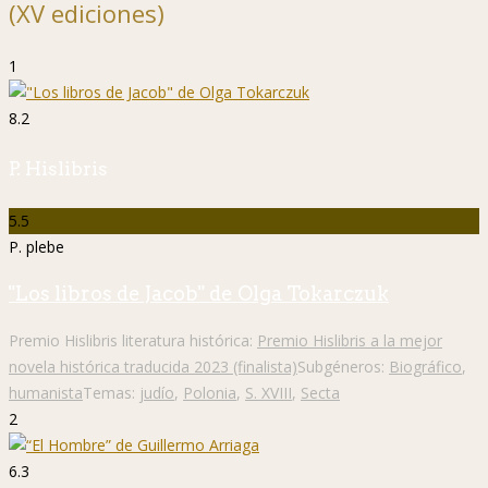
(XV ediciones)
1
8.2
P. Hislibris
5.5
P. plebe
"Los libros de Jacob" de Olga Tokarczuk
Premio Hislibris literatura histórica:
Premio Hislibris a la mejor
novela histórica traducida 2023 (finalista)
Subgéneros:
Biográfico
,
humanista
Temas:
judío
,
Polonia
,
S. XVIII
,
Secta
2
6.3