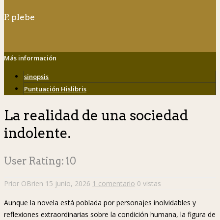
P. plebe
Más información
sinopsis
Puntuación Hislibris
La realidad de una sociedad
indolente.
User Rating:
10
Prior OBrien
15 junio, 2026
1 comentario
0 vistas
Aunque la novela está poblada por personajes inolvidables y
reflexiones extraordinarias sobre la condición humana, la figura de