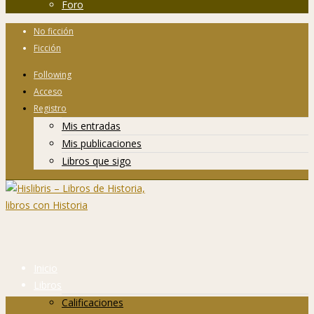
Foro
No ficción
Ficción
Following
Acceso
Registro
Mis entradas
Mis publicaciones
Libros que sigo
Inicio
Libros
Calificaciones