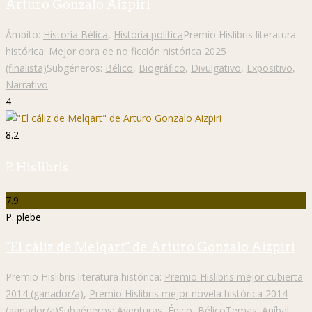
Arturo Gonzalo Aizpiri
Ámbito:
Historia Bélica
,
Historia política
Premio Hislibris literatura
histórica:
Mejor obra de no ficción histórica 2025
(finalista)
Subgéneros:
Bélico
,
Biográfico
,
Divulgativo
,
Expositivo
,
Narrativo
4
8.2
P. Hislibris
7.9
P. plebe
"El cáliz de Melqart" de Arturo Gonzalo Aizpiri
Premio Hislibris literatura histórica:
Premio Hislibris mejor cubierta
2014 (ganador/a)
,
Premio Hislibris mejor novela histórica 2014
(ganador/a)
Subgéneros:
Aventuras
,
Épico
,
Bélico
Temas:
Aníbal
,