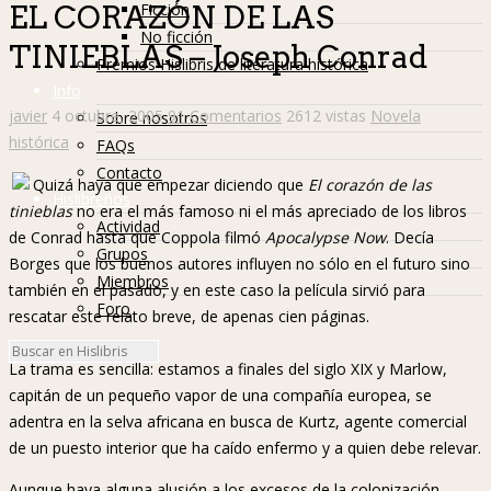
Ficción
EL CORAZÓN DE LAS
No ficción
TINIEBLAS – Joseph Conrad
Premios Hislibris de literatura histórica
Info
javier
4 octubre, 2005
91 Comentarios
2612 vistas
Novela
Sobre nosotros
histórica
FAQs
Contacto
Quizá haya que empezar diciendo que
El corazón de las
Hislibreños
tinieblas
no era el más famoso ni el más apreciado de los libros
Actividad
de Conrad hasta que Coppola filmó
Apocalypse Now
. Decía
Grupos
Borges que los buenos autores influyen no sólo en el futuro sino
Miembros
también en el pasado, y en este caso la película sirvió para
Foro
rescatar este relato breve, de apenas cien páginas.
La trama es sencilla: estamos a finales del siglo XIX y Marlow,
capitán de un pequeño vapor de una compañía europea, se
adentra en la selva africana en busca de Kurtz, agente comercial
de un puesto interior que ha caído enfermo y a quien debe relevar.
Aunque haya alguna alusión a los excesos de la colonización