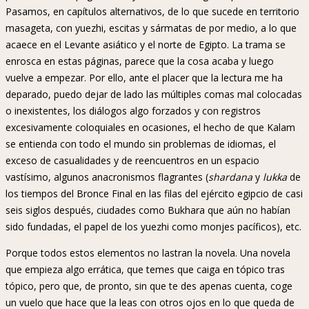
Pasamos, en capítulos alternativos, de lo que sucede en territorio
masageta, con yuezhi, escitas y sármatas de por medio, a lo que
acaece en el Levante asiático y el norte de Egipto. La trama se
enrosca en estas páginas, parece que la cosa acaba y luego
vuelve a empezar. Por ello, ante el placer que la lectura me ha
deparado, puedo dejar de lado las múltiples comas mal colocadas
o inexistentes, los diálogos algo forzados y con registros
excesivamente coloquiales en ocasiones, el hecho de que Kalam
se entienda con todo el mundo sin problemas de idiomas, el
exceso de casualidades y de reencuentros en un espacio
vastísimo, algunos anacronismos flagrantes (
shardana
y
lukka
de
los tiempos del Bronce Final en las filas del ejército egipcio de casi
seis siglos después, ciudades como Bukhara que aún no habían
sido fundadas, el papel de los yuezhi como monjes pacíficos), etc.
Porque todos estos elementos no lastran la novela. Una novela
que empieza algo errática, que temes que caiga en tópico tras
tópico, pero que, de pronto, sin que te des apenas cuenta, coge
un vuelo que hace que la leas con otros ojos en lo que queda de