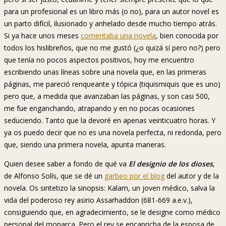
para un profesional es un libro más (o no), para un autor novel es
un parto difícil, ilusionado y anhelado desde mucho tiempo atrás.
Si ya hace unos meses
comentaba una novela
, bien conocida por
todos los hislibreños, que no me gustó (¿o quizá sí pero no?) pero
que tenía no pocos aspectos positivos, hoy me encuentro
escribiendo unas líneas sobre una novela que, en las primeras
páginas, me pareció renqueante y tópica (tiquismiquis que es uno)
pero que, a medida que avanzaban las páginas, y son casi 500,
me fue enganchando, atrapando y en no pocas ocasiones
seduciendo. Tanto que la devoré en apenas veinticuatro horas. Y
ya os puedo decir que no es una novela perfecta, ni redonda, pero
que, siendo una primera novela, apunta maneras.
Quien desee saber a fondo de qué va
El designio de los dioses
,
de Alfonso Solís, que se dé un
garbeo por el blog
del autor y de la
novela. Os sintetizo la sinopsis: Kalam, un joven médico, salva la
vida del poderoso rey asirio Assarhaddon (681-669 a.e.v.),
consiguiendo que, en agradecimiento, se le designe como médico
personal del monarca. Pero el rey se encapricha de la esposa de