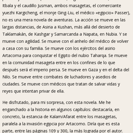
Itbala y el caudillo Jusman, ambos masagetas, el comerciante
yuezhi Kargicheng, el monje Ging-Liu, el médico «egipcio» Passer),
no es una mera novela de aventuras. La acción se mueve en las
largas distancias, de Asiria a Kushan, más allá del desierto de
Taklamakán, de Kashgar y Samarcanda a Napata, en Nubia. Y se
mueve con agilidad. Se mueve con el anhelo del médico de volver
a casa con su familia. Se mueve con los ejércitos del asirio
Artacoma para conquistar el Egipto del nubio Taharqa. Se mueve
en la comunidad masageta entre en los confines de lo que
después será el imperio persa. Se mueve en Gaza y en el delta del
Nilo. Se mueve entre combates de luchadores y asedios de
ciudades. Se mueve con médicos que tratan de salvar vidas y
reyes que intentan privar de ella.
He disfrutado, para mi sorpresa, con esta novela. Me he
enganchado a la historia en algunos capítulos: destacaría, en
concreto, la estancia de Kalam/Afarat entre los masagetas,
paralela a la invasión egipcia por Artacomo. Diría que es esta
parte, entre las páginas 109 y 300, la más lograda por el autor.