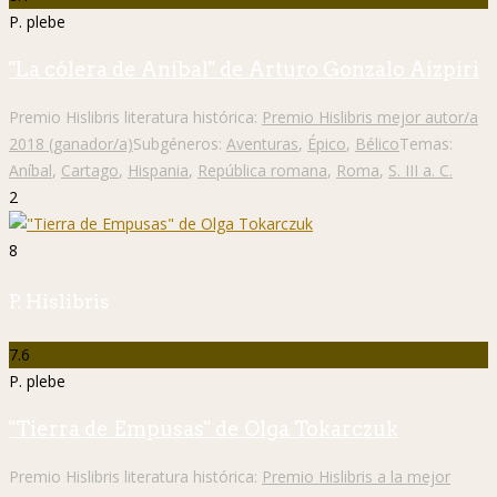
P. plebe
"La cólera de Aníbal" de Arturo Gonzalo Aizpiri
Premio Hislibris literatura histórica:
Premio Hislibris mejor autor/a
2018 (ganador/a)
Subgéneros:
Aventuras
,
Épico
,
Bélico
Temas:
Aníbal
,
Cartago
,
Hispania
,
República romana
,
Roma
,
S. III a. C.
2
8
P. Hislibris
7.6
P. plebe
"Tierra de Empusas" de Olga Tokarczuk
Premio Hislibris literatura histórica:
Premio Hislibris a la mejor