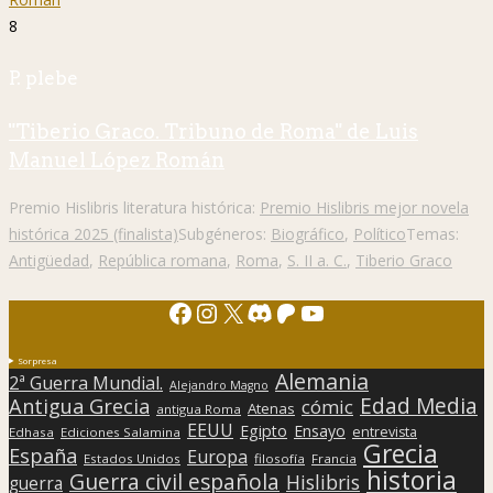
8
P. plebe
"Tiberio Graco. Tribuno de Roma" de Luis
Manuel López Román
Premio Hislibris literatura histórica:
Premio Hislibris mejor novela
histórica 2025 (finalista)
Subgéneros:
Biográfico
,
Político
Temas:
Antigüedad
,
República romana
,
Roma
,
S. II a. C.
,
Tiberio Graco
Facebook
Instagram
X
Discord
Patreon
YouTube
Sorpresa
Alemania
2ª Guerra Mundial.
Alejandro Magno
Edad Media
Antigua Grecia
cómic
Atenas
antigua Roma
EEUU
Egipto
Ensayo
entrevista
Edhasa
Ediciones Salamina
Grecia
España
Europa
Estados Unidos
filosofía
Francia
historia
Guerra civil española
Hislibris
guerra