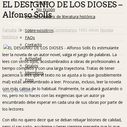
Ficción
EL DESIGNIO DE LOS DIOSES –
No ficción
Alfonso Solís
Premios Hislibris de literatura histórica
Info
Farsalia
29 octubre, 2009
9 Comentarios
1002 vistas
Novela
Sobre nosotros
histórica
FAQs
Contacto
Es estimulante
Hislibreños
leer la novela de un autor novel, valga el juego de palabras. La
Actividad
lees con otros ojos, acostumbrados a obras de profesionales a
Grupos
tiempo completo y con una larga trayectoria. Tratas de tener
Miembros
paciencia si lees que el texto no se ajusta a lo que (posiblemente
Foro
mal) estás acostumbrado a leer. Procuras, incluso, leer la novela
con más calma de lo habitual. Finalmente, te acabará gustando o
no, pero no lo haces con las exigencias que un autor ya
encumbrado debe esperar en cada una de sus obras por parte de
los lectores.
Con ello no quiero decir que se deban rebajar listones de calidad,
pero sí ser justo, ecuánime y tener siempre presente que lo que