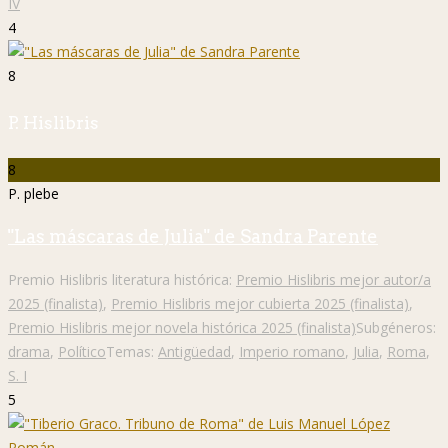
IV
4
8
P. Hislibris
8
P. plebe
"Las máscaras de Julia" de Sandra Parente
Premio Hislibris literatura histórica:
Premio Hislibris mejor autor/a
2025 (finalista)
,
Premio Hislibris mejor cubierta 2025 (finalista)
,
Premio Hislibris mejor novela histórica 2025 (finalista)
Subgéneros:
drama
,
Político
Temas:
Antigüedad
,
Imperio romano
,
Julia
,
Roma
,
S. I
5