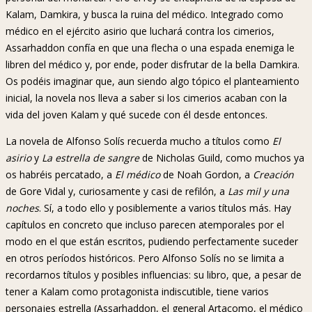
Kalam, Damkira, y busca la ruina del médico. Integrado como
médico en el ejército asirio que luchará contra los cimerios,
Assarhaddon confía en que una flecha o una espada enemiga le
libren del médico y, por ende, poder disfrutar de la bella Damkira.
Os podéis imaginar que, aun siendo algo tópico el planteamiento
inicial, la novela nos lleva a saber si los cimerios acaban con la
vida del joven Kalam y qué sucede con él desde entonces.
La novela de Alfonso Solís recuerda mucho a títulos como
El
asirio
y
La estrella de sangre
de Nicholas Guild, como muchos ya
os habréis percatado, a
El médico
de Noah Gordon, a
Creación
de Gore Vidal y, curiosamente y casi de refilón, a
Las mil y una
noches
. Sí, a todo ello y posiblemente a varios títulos más. Hay
capítulos en concreto que incluso parecen atemporales por el
modo en el que están escritos, pudiendo perfectamente suceder
en otros períodos históricos. Pero Alfonso Solís no se limita a
recordarnos títulos y posibles influencias: su libro, que, a pesar de
tener a Kalam como protagonista indiscutible, tiene varios
personajes estrella (Assarhaddon, el general Artacomo, el médico