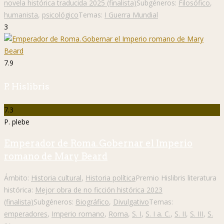
novela histórica traducida 2025 (finalista)
Subgéneros:
Filosófico
,
humanista
,
psicológico
Temas:
I Guerra Mundial
3
7.9
P. Hislibris
7.3
P. plebe
Emperador de Roma. Gobernar el Imperio
romano de Mary Beard
Ámbito:
Historia cultural
,
Historia política
Premio Hislibris literatura
histórica:
Mejor obra de no ficción histórica 2023
(finalista)
Subgéneros:
Biográfico
,
Divulgativo
Temas:
emperadores
,
Imperio romano
,
Roma
,
S. I
,
S. I a. C.
,
S. II
,
S. III
,
S.