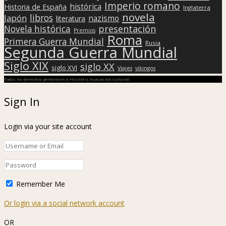
Imperio romano
histórica
Historia de España
Inglaterra
novela
libros
Japón
nazismo
literatura
presentación
Novela histórica
Premios
Roma
Primera Guerra Mundial
Rusia
Segunda Guerra Mundial
Siglo XIX
siglo XX
siglo XVI
Viajes
vikingos
Todos los derechos pertenecen a Hislibris Asociación cultural
Sign In
Login via your site account
Remember Me
Or login via a social network account
OR