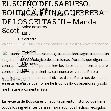
Ficción
EL SUEÑO DEL SABUESO.
No ficción
BOUDICA, REINA GUERRERA
Premios Hislibris de literatura histórica
DE LOS CELTAS III – Manda
Info
Sobre nosotros
Scott
FAQs
Contacto
Valeria
11 julio, 2007
19 Comentarios
1017 vistas
Novela histórica
Hislibreños
Actividad
No me gusta nada leer sagas literarias sin
Grupos
seguir el orden cronológico de las mismas. Por más que digan las
Miembros
contraportadas que se pueden leer los libros de que forman parte
Foro
como novelas independientes, casi nunca es verdad. Pero a
caballo regalado no le mires el diente, dicen. Partamos de la base
en esta reseña de que no me he leído los libros anteriores, y sólo
me limitaré a comentar éste.
La revuelta de Boudica es un acontecimiento histórico que tiene
todos los ingredientes para ser novelado. Los hechos, recogidos