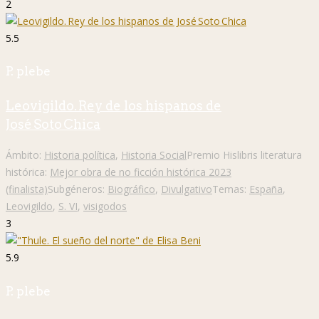
2
5.5
P. plebe
Leovigildo. Rey de los hispanos de
José Soto Chica
Ámbito:
Historia política
,
Historia Social
Premio Hislibris literatura
histórica:
Mejor obra de no ficción histórica 2023
(finalista)
Subgéneros:
Biográfico
,
Divulgativo
Temas:
España
,
Leovigildo
,
S. VI
,
visigodos
3
5.9
P. plebe