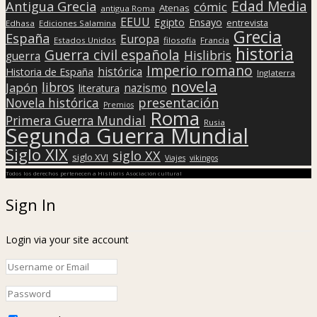
Edad Media
Antigua Grecia
cómic
Atenas
antigua Roma
EEUU
Egipto
Ensayo
entrevista
Edhasa
Ediciones Salamina
Grecia
España
Europa
Estados Unidos
filosofía
Francia
historia
Guerra civil española
Hislibris
guerra
Imperio romano
histórica
Historia de España
Inglaterra
novela
libros
Japón
nazismo
literatura
presentación
Novela histórica
Premios
Roma
Primera Guerra Mundial
Rusia
Segunda Guerra Mundial
Siglo XIX
siglo XX
siglo XVI
Viajes
vikingos
Todos los derechos pertenecen a Hislibris Asociación cultural
Sign In
Login via your site account