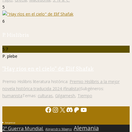
5
6
P. Hislibris
5.7
P. plebe
"Hay ríos en el cielo" de Elif Shafak
Premio Hislibris literatura histórica:
Premio Hislibris a la mejor
novela histórica traducida 2024 (finalista)
Subgéneros:
humanista
Temas:
culturas
,
Gilgamesh
,
Tiempo
Facebook
Instagram
X
Discord
Patreon
YouTube
Sorpresa
Alemania
2ª Guerra Mundial.
Alejandro Magno