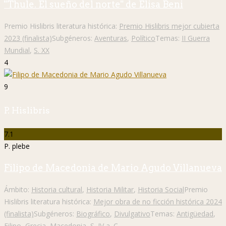
"Thule. El sueño del norte" de Elisa Beni
Premio Hislibris literatura histórica:
Premio Hislibris mejor cubierta
2023 (finalista)
Subgéneros:
Aventuras
,
Político
Temas:
II Guerra
Mundial
,
S. XX
4
9
P. Hislibris
7.1
P. plebe
Filipo de Macedonia de Mario Agudo Villanueva
Ámbito:
Historia cultural
,
Historia Militar
,
Historia Social
Premio
Hislibris literatura histórica:
Mejor obra de no ficción histórica 2024
(finalista)
Subgéneros:
Biográfico
,
Divulgativo
Temas:
Antigüedad
,
Filipo
,
Grecia
,
Macedonia
,
S. IV a. C.