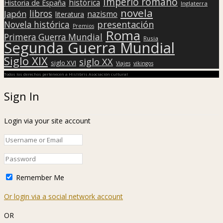
Imperio romano
histórica
Historia de España
Inglaterra
novela
libros
Japón
nazismo
literatura
presentación
Novela histórica
Premios
Roma
Primera Guerra Mundial
Rusia
Segunda Guerra Mundial
Siglo XIX
siglo XX
siglo XVI
Viajes
vikingos
Todos los derechos pertenecen a Hislibris Asociación cultural
Sign In
Login via your site account
Remember Me
Or login via a social network account
OR