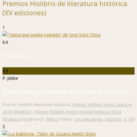
Premios Hislibris de literatura histórica
(XV ediciones)
1
6.6
P. Hislibris
4.8
P. plebe
"Hasta que pueda matarte" de José Soto Chica
Premio Hislibris literatura histórica:
Premio Hislibris mejor autor/a
2024 (finalista)
,
Premio Hislibris mejor novela histórica 2024
(finalista)
Subgéneros:
Bélico
Temas:
Las Alpujarras
,
Lepanto
,
S. XVI
2