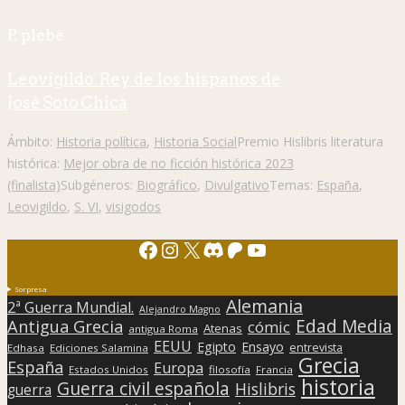
P. plebe
Leovigildo. Rey de los hispanos de
José Soto Chica
Ámbito:
Historia política
,
Historia Social
Premio Hislibris literatura
histórica:
Mejor obra de no ficción histórica 2023
(finalista)
Subgéneros:
Biográfico
,
Divulgativo
Temas:
España
,
Leovigildo
,
S. VI
,
visigodos
Facebook
Instagram
X
Discord
Patreon
YouTube
Sorpresa
Alemania
2ª Guerra Mundial.
Alejandro Magno
Edad Media
Antigua Grecia
cómic
Atenas
antigua Roma
EEUU
Egipto
Ensayo
entrevista
Edhasa
Ediciones Salamina
Grecia
España
Europa
Estados Unidos
filosofía
Francia
historia
Guerra civil española
Hislibris
guerra