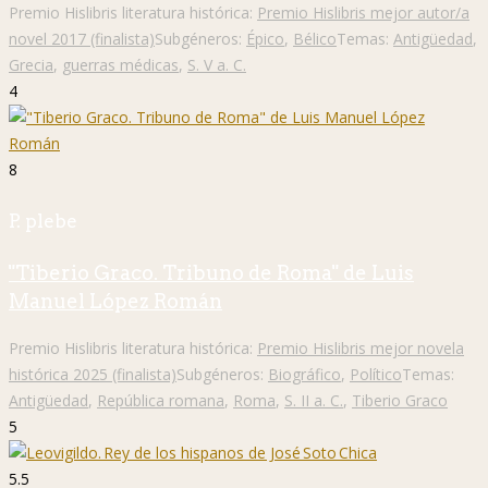
Premio Hislibris literatura histórica:
Premio Hislibris mejor autor/a
novel 2017 (finalista)
Subgéneros:
Épico
,
Bélico
Temas:
Antigüedad
,
Grecia
,
guerras médicas
,
S. V a. C.
4
8
P. plebe
"Tiberio Graco. Tribuno de Roma" de Luis
Manuel López Román
Premio Hislibris literatura histórica:
Premio Hislibris mejor novela
histórica 2025 (finalista)
Subgéneros:
Biográfico
,
Político
Temas:
Antigüedad
,
República romana
,
Roma
,
S. II a. C.
,
Tiberio Graco
5
5.5