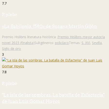
7.7
P. plebe
«La Babilonia, 1580» de Susana Martín Gijón
Premio Hislibris literatura histórica:
Premio Hislibris mejor autor/a
novel 2023 (finalista)
Subgéneros:
policíaco
Temas:
S. XVI
,
Sevilla
,
Siglo de oro
3
7.8
P. plebe
"La isla de las sombras. La batalla de Esfacteria"
de Juan Luis Gomar Hoyos