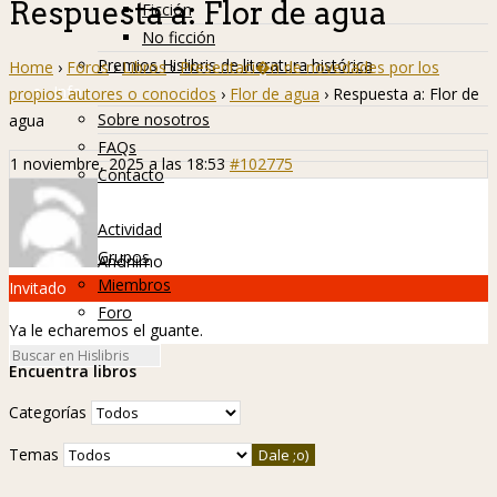
Respuesta a: Flor de agua
Ficción
No ficción
Premios Hislibris de literatura histórica
Home
›
Foros
›
Libros
›
Presentaci�n de novedades por los
Info
propios autores o conocidos
›
Flor de agua
›
Respuesta a: Flor de
Sobre nosotros
agua
FAQs
1 noviembre, 2025 a las 18:53
#102775
Contacto
Hislibreños
Actividad
Grupos
Anónimo
Miembros
Invitado
Foro
Ya le echaremos el guante.
Encuentra libros
Categorías
Temas