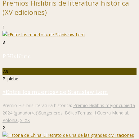
Premios Hislibris de literatura histórica
(XV ediciones)
1
8
P. Hislibris
7.9
P. plebe
«Entre los muertos» de Stanisław Lem
Premio Hislibris literatura histórica:
Premio Hislibris mejor cubierta
2024 (ganador/a))
Subgéneros:
Bélico
Temas:
II Guerra Mundial
,
Polonia
,
S. XX
2