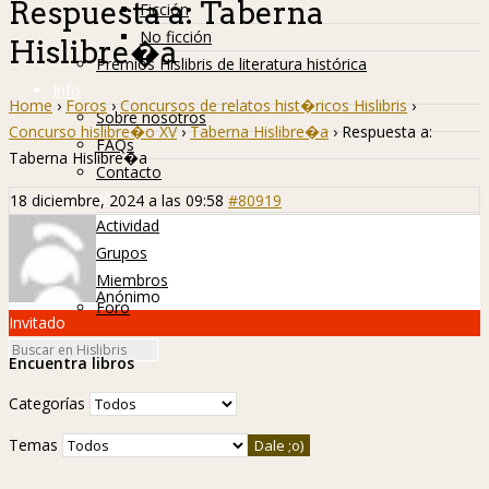
Respuesta a: Taberna
Ficción
No ficción
Hislibre�a
Premios Hislibris de literatura histórica
Info
Home
›
Foros
›
Concursos de relatos hist�ricos Hislibris
›
Sobre nosotros
Concurso hislibre�o XV
›
Taberna Hislibre�a
›
Respuesta a:
FAQs
Taberna Hislibre�a
Contacto
Hislibreños
18 diciembre, 2024 a las 09:58
#80919
Actividad
Grupos
Miembros
Anónimo
Foro
Invitado
Encuentra libros
Categorías
Temas