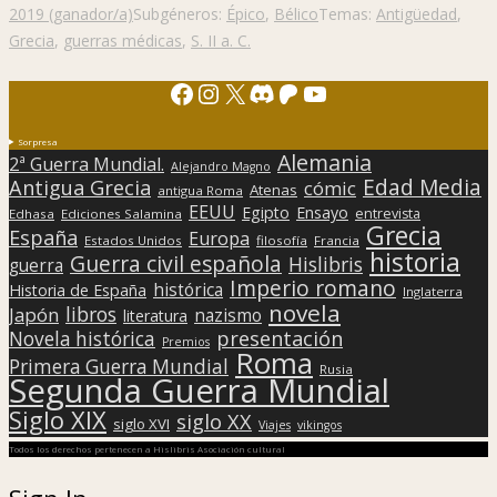
2019 (ganador/a)
Subgéneros:
Épico
,
Bélico
Temas:
Antigüedad
,
Grecia
,
guerras médicas
,
S. II a. C.
Facebook
Instagram
X
Discord
Patreon
YouTube
Sorpresa
Alemania
2ª Guerra Mundial.
Alejandro Magno
Edad Media
Antigua Grecia
cómic
Atenas
antigua Roma
EEUU
Egipto
Ensayo
entrevista
Edhasa
Ediciones Salamina
Grecia
España
Europa
Estados Unidos
filosofía
Francia
historia
Guerra civil española
Hislibris
guerra
Imperio romano
histórica
Historia de España
Inglaterra
novela
libros
Japón
nazismo
literatura
presentación
Novela histórica
Premios
Roma
Primera Guerra Mundial
Rusia
Segunda Guerra Mundial
Siglo XIX
siglo XX
siglo XVI
Viajes
vikingos
Todos los derechos pertenecen a Hislibris Asociación cultural