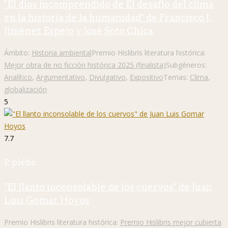
"El dios incomprendido de El desafío del clima
en la historia de la humanidad" de Francisco J.
Jiménez Espejo y José Soto Chica
Ámbito:
Historia ambiental
Premio Hislibris literatura histórica:
Mejor obra de no ficción histórica 2025 (finalista)
Subgéneros:
Analítico
,
Argumentativo
,
Divulgativo
,
Expositivo
Temas:
Clima
,
globalización
5
7.7
P. plebe
"El llanto inconsolable de los cuervos" de Juan
Luis Gomar Hoyos
Premio Hislibris literatura histórica:
Premio Hislibris mejor cubierta