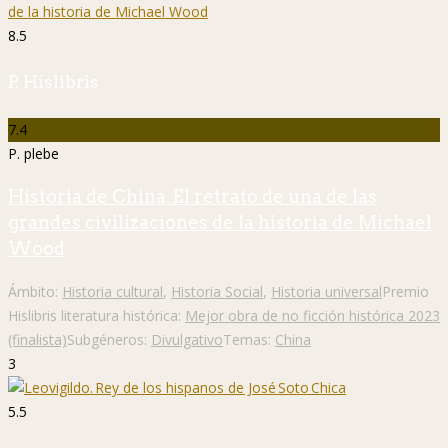
8.5
P. Hislibris
7.4
P. plebe
Historia de China. El retrato de una de las
grandes civilizaciones de la historia de Michael
Wood
Ámbito:
Historia cultural
,
Historia Social
,
Historia universal
Premio
Hislibris literatura histórica:
Mejor obra de no ficción histórica 2023
(finalista)
Subgéneros:
Divulgativo
Temas:
China
3
5.5