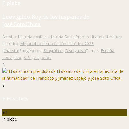
P. plebe
Leovigildo. Rey de los hispanos de
José Soto Chica
Ámbito:
Historia política
,
Historia Social
Premio Hislibris literatura
histórica:
Mejor obra de no ficción histórica 2023
(finalista)
Subgéneros:
Biográfico
,
Divulgativo
Temas:
España
,
Leovigildo
,
S. VI
,
visigodos
4
8
P. Hislibris
9.1
P. plebe