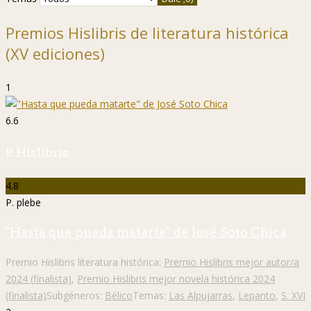
Premios Hislibris de literatura histórica
(XV ediciones)
1
6.6
P. Hislibris
4.8
P. plebe
"Hasta que pueda matarte" de José Soto Chica
Premio Hislibris literatura histórica:
Premio Hislibris mejor autor/a
2024 (finalista)
,
Premio Hislibris mejor novela histórica 2024
(finalista)
Subgéneros:
Bélico
Temas:
Las Alpujarras
,
Lepanto
,
S. XVI