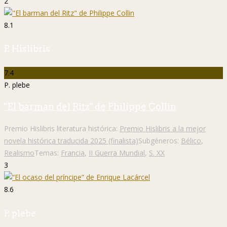
2
8.1
P. Hislibris
7.4
P. plebe
"El barman del Ritz" de Philippe Collin
Premio Hislibris literatura histórica:
Premio Hislibris a la mejor
novela histórica traducida 2025 (finalista)
Subgéneros:
Bélico
,
Realismo
Temas:
Francia
,
II Guerra Mundial
,
S. XX
3
8.6
P. plebe