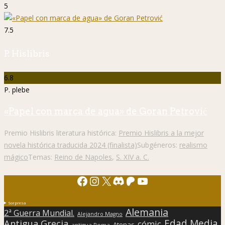
5
7.5
P. Hislibris
6.8
P. plebe
«Papel con marca de agua» de Goran Petrović
Premio Hislibris literatura histórica:
Premio Hislibris a la mejor
novela histórica traducida 2024 (finalista)
Subgéneros:
realismo
mágico
Temas:
Reino de Napoles
,
S. XIV a. C.
Facebook
Instagram
X
Discord
Patreon
YouTube
Sorpresa
Alemania
2ª Guerra Mundial.
Alejandro Magno
Edad Media
Antigua Grecia
cómic
Atenas
antigua Roma