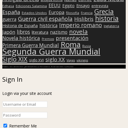
EEUU
Egipto
Ensayo
entrevista
Edhasa
Ediciones Salamina
Grecia
España
Europa
Estados Unidos
filosofía
Francia
historia
Guerra civil española
Hislibris
guerra
Imperio romano
histórica
Historia de España
Inglaterra
novela
libros
Japón
nazismo
literatura
presentación
Novela histórica
Premios
Roma
Primera Guerra Mundial
Rusia
Segunda Guerra Mundial
Siglo XIX
siglo XX
siglo XVI
Viajes
vikingos
Todos los derechos pertenecen a Hislibris Asociación cultural
Sign In
Login via your site account
Remember Me