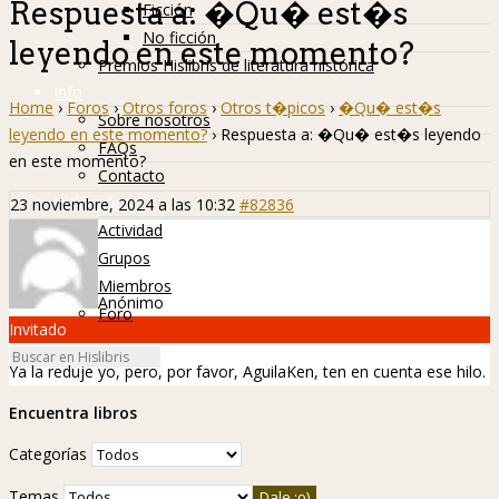
Respuesta a: �Qu� est�s
Ficción
No ficción
leyendo en este momento?
Premios Hislibris de literatura histórica
Info
Home
›
Foros
›
Otros foros
›
Otros t�picos
›
�Qu� est�s
Sobre nosotros
leyendo en este momento?
›
Respuesta a: �Qu� est�s leyendo
FAQs
en este momento?
Contacto
Hislibreños
23 noviembre, 2024 a las 10:32
#82836
Actividad
Grupos
Miembros
Anónimo
Foro
Invitado
Ya la reduje yo, pero, por favor, AguilaKen, ten en cuenta ese hilo.
Encuentra libros
Categorías
Temas