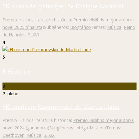
“El ocaso del príncipe” de Enrique Lacárcel
Premio Hislibris literatura histórica:
Premio Hislibris mejor autor/a
novel 2025 (finalista)
Subgéneros:
Biográfico
Temas:
Música
,
Reino
de Napoles
,
S. XVI
4
5
P. Hislibris
8
P. plebe
«El misterio Razumovski» de Martín Llade
Premio Hislibris literatura histórica:
Premio Hislibris mejor autor/a
novel 2024 (ganador/a)
Subgéneros:
Intriga-Misterio
Temas:
Beethoven
,
Música
,
S. XIX