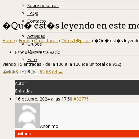
Sobre nosotros
FAQs
Contacto
�Qu� est�s leyendo en este 
Hislibreños
Actividad
Home
›
Foros
›
Otros foros
›
Otros t�picos
›
�Qu� est�s leyendo
Grupos
Miembros
Este debate está vacío.
Foro
Viendo 15 entradas - de la 106 a la 120 (de un total de 952)
←
1
2
3
…
7
8
9
…
62
63
64
→
Autor
Entradas
16 octubre, 2024 a las 17:50
#82775
Anónimo
Invitado