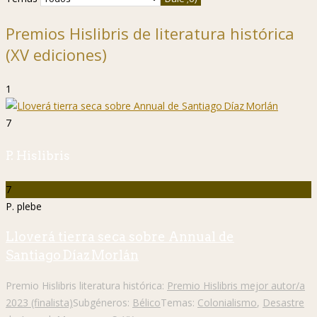
Premios Hislibris de literatura histórica
(XV ediciones)
1
7
P. Hislibris
7
P. plebe
Lloverá tierra seca sobre Annual de
Santiago Díaz Morlán
Premio Hislibris literatura histórica:
Premio Hislibris mejor autor/a
2023 (finalista)
Subgéneros:
Bélico
Temas:
Colonialismo
,
Desastre