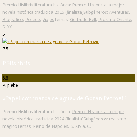
Premio Hislibris literatura histórica:
Premio Hislibris a la mejor
novela histórica traducida 2025 (finalista)
Subgéneros:
Aventuras
,
Biográfico
,
Político
,
Viajes
Temas:
Gertrude Bell
,
Próximo Oriente
,
S. XX
5
7.5
P. Hislibris
6.8
P. plebe
«Papel con marca de agua» de Goran Petrović
Premio Hislibris literatura histórica:
Premio Hislibris a la mejor
novela histórica traducida 2024 (finalista)
Subgéneros:
realismo
mágico
Temas:
Reino de Napoles
,
S. XIV a. C.