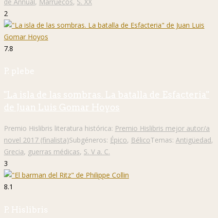
de Annual
,
Marruecos
,
S. XX
2
7.8
P. plebe
"La isla de las sombras. La batalla de Esfacteria"
de Juan Luis Gomar Hoyos
Premio Hislibris literatura histórica:
Premio Hislibris mejor autor/a
novel 2017 (finalista)
Subgéneros:
Épico
,
Bélico
Temas:
Antigüedad
,
Grecia
,
guerras médicas
,
S. V a. C.
3
8.1
P. Hislibris