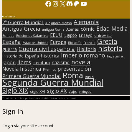
Facebook
Instagram
X
Discord
Patreon
YouTube
Sorpresa
Alemania
2ª Guerra Mundial.
Alejandro Magno
Edad Media
Antigua Grecia
cómic
Atenas
antigua Roma
EEUU
Egipto
Ensayo
entrevista
Edhasa
Ediciones Salamina
Grecia
España
Europa
Estados Unidos
filosofía
Francia
historia
Guerra civil española
Hislibris
guerra
Imperio romano
histórica
Historia de España
Inglaterra
novela
libros
Japón
nazismo
literatura
presentación
Novela histórica
Premios
Roma
Primera Guerra Mundial
Rusia
Segunda Guerra Mundial
Siglo XIX
siglo XX
siglo XVI
Viajes
vikingos
Todos los derechos pertenecen a Hislibris Asociación cultural
Sign In
Login via your site account