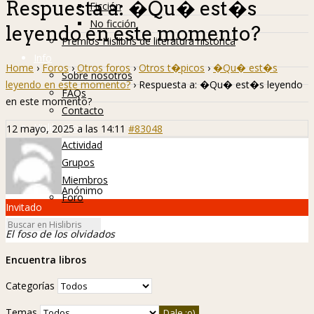
Respuesta a: �Qu� est�s
Ficción
No ficción
leyendo en este momento?
Premios Hislibris de literatura histórica
Info
Home
›
Foros
›
Otros foros
›
Otros t�picos
›
�Qu� est�s
Sobre nosotros
leyendo en este momento?
›
Respuesta a: �Qu� est�s leyendo
FAQs
en este momento?
Contacto
Hislibreños
12 mayo, 2025 a las 14:11
#83048
Actividad
Grupos
Miembros
Anónimo
Foro
Invitado
El foso de los olvidados
Encuentra libros
Categorías
Temas