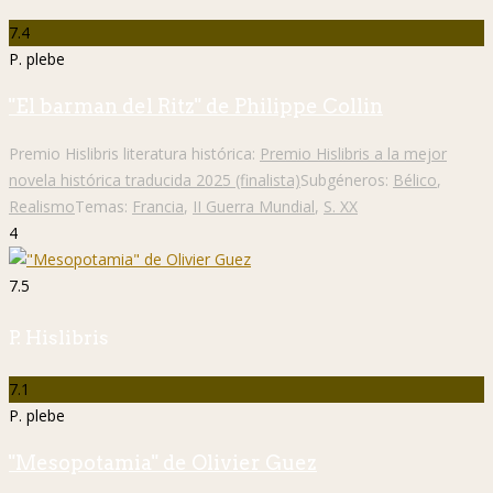
7.4
P. plebe
"El barman del Ritz" de Philippe Collin
Premio Hislibris literatura histórica:
Premio Hislibris a la mejor
novela histórica traducida 2025 (finalista)
Subgéneros:
Bélico
,
Realismo
Temas:
Francia
,
II Guerra Mundial
,
S. XX
4
7.5
P. Hislibris
7.1
P. plebe
"Mesopotamia" de Olivier Guez