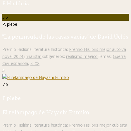
P. Hislibris
5.5
P. plebe
"La península de las casas vacías" de David Uclés
Premio Hislibris literatura histórica:
Premio Hislibris mejor autor/a
novel 2024 (finalista)
Subgéneros:
realismo mágico
Temas:
Guerra
Civil española
,
S. XX
5
7.6
P. plebe
El relámpago de Hayashi Fumiko
Premio Hislibris literatura histórica:
Premio Hislibris mejor cubierta