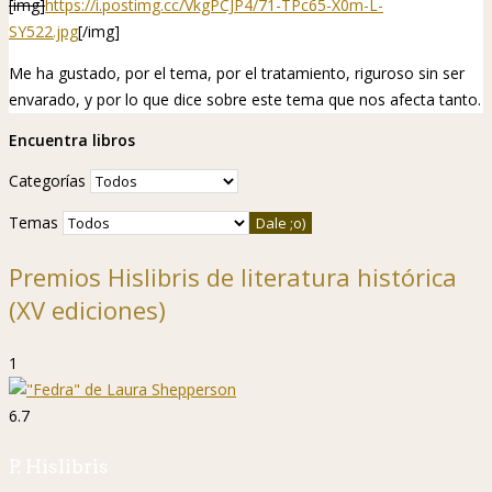
[img]
https://i.postimg.cc/VkgPCJP4/71-TPc65-X0m-L-
SY522.jpg
[/img]
Me ha gustado, por el tema, por el tratamiento, riguroso sin ser
envarado, y por lo que dice sobre este tema que nos afecta tanto.
Encuentra libros
Categorías
Temas
Premios Hislibris de literatura histórica
(XV ediciones)
1
6.7
P. Hislibris