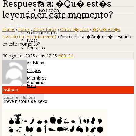
Respuesta a: �Qu� est�s
Ficción
No ficción
leyendo en este momento?
Premios Hislibris de literatura histórica
Info
Home
›
Foros
›
Otros foros
›
Otros t�picos
›
�Qu� est�s
Sobre nosotros
leyendo en este momento?
›
Respuesta a: �Qu� est�s leyendo
FAQs
en este momento?
Contacto
Hislibreños
30 agosto, 2025 a las 12:05
#83134
Actividad
Grupos
Miembros
Anónimo
Foro
Invitado
Breve historia del sexo: