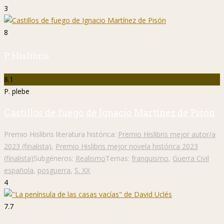
3
8
P. Hislibris
8.1
P. plebe
Castillos de fuego de Ignacio Martínez de Pisón
Premio Hislibris literatura histórica:
Premio Hislibris mejor autor/a
2023 (finalista)
,
Premio Hislibris mejor novela histórica 2023
(finalista)
Subgéneros:
Realismo
Temas:
franquismo
,
Guerra Civil
española
,
posguerra
,
S. XX
4
7.7