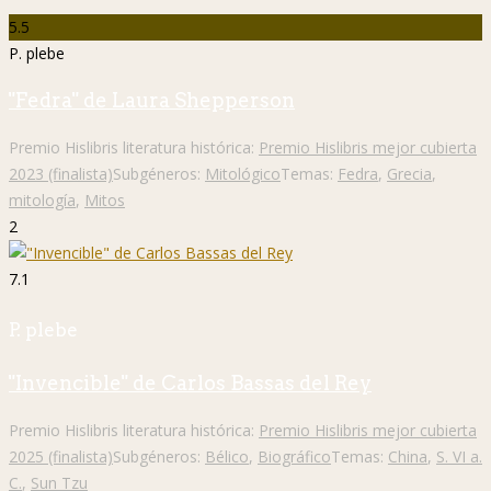
5.5
P. plebe
"Fedra" de Laura Shepperson
Premio Hislibris literatura histórica:
Premio Hislibris mejor cubierta
2023 (finalista)
Subgéneros:
Mitológico
Temas:
Fedra
,
Grecia
,
mitología
,
Mitos
2
7.1
P. plebe
"Invencible" de Carlos Bassas del Rey
Premio Hislibris literatura histórica:
Premio Hislibris mejor cubierta
2025 (finalista)
Subgéneros:
Bélico
,
Biográfico
Temas:
China
,
S. VI a.
C.
,
Sun Tzu