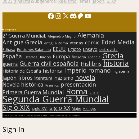
2023 (finalista)
Subgéneros:
Realismo
Temas:
Japón
,
S. XX
Facebook
Instagram
X
Discord
Patreon
YouTube
Sorpresa
Alemania
2ª Guerra Mundial.
Alejandro Magno
Edad Media
Antigua Grecia
cómic
Atenas
antigua Roma
EEUU
Egipto
Ensayo
entrevista
Edhasa
Ediciones Salamina
Grecia
España
Europa
Estados Unidos
filosofía
Francia
historia
Guerra civil española
Hislibris
guerra
Imperio romano
histórica
Historia de España
Inglaterra
novela
libros
Japón
nazismo
literatura
presentación
Novela histórica
Premios
Roma
Primera Guerra Mundial
Rusia
Segunda Guerra Mundial
Siglo XIX
siglo XX
siglo XVI
Viajes
vikingos
Todos los derechos pertenecen a Hislibris Asociación cultural
Sign In