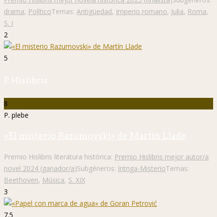
drama
,
Político
Temas:
Antigüedad
,
Imperio romano
,
Julia
,
Roma
,
S. I
2
5
P. Hislibris
8
P. plebe
«El misterio Razumovski» de Martín Llade
Premio Hislibris literatura histórica:
Premio Hislibris mejor autor/a
novel 2024 (ganador/a)
Subgéneros:
Intriga-Misterio
Temas:
Beethoven
,
Música
,
S. XIX
3
7.5