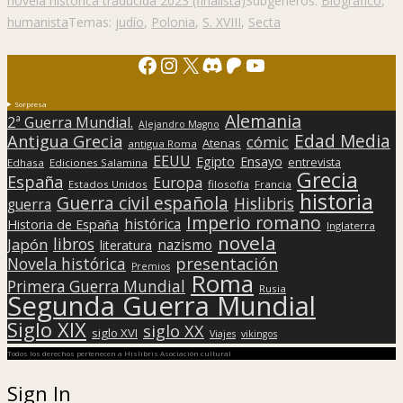
novela histórica traducida 2023 (finalista)
Subgéneros:
Biográfico
,
humanista
Temas:
judío
,
Polonia
,
S. XVIII
,
Secta
Facebook
Instagram
X
Discord
Patreon
YouTube
Sorpresa
Alemania
2ª Guerra Mundial.
Alejandro Magno
Edad Media
Antigua Grecia
cómic
Atenas
antigua Roma
EEUU
Egipto
Ensayo
entrevista
Edhasa
Ediciones Salamina
Grecia
España
Europa
Estados Unidos
filosofía
Francia
historia
Guerra civil española
Hislibris
guerra
Imperio romano
histórica
Historia de España
Inglaterra
novela
libros
Japón
nazismo
literatura
presentación
Novela histórica
Premios
Roma
Primera Guerra Mundial
Rusia
Segunda Guerra Mundial
Siglo XIX
siglo XX
siglo XVI
Viajes
vikingos
Todos los derechos pertenecen a Hislibris Asociación cultural
Sign In