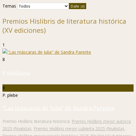
Temas
Premios Hislibris de literatura histórica
(XV ediciones)
1
8
P. Hislibris
8
P. plebe
"Las máscaras de Julia" de Sandra Parente
Premio Hislibris literatura histórica:
Premio Hislibris mejor autor/a
2025 (finalista)
,
Premio Hislibris mejor cubierta 2025 (finalista)
,
Premio Hislibris mejor novela histórica 2025 (finalista)
Subgéneros: