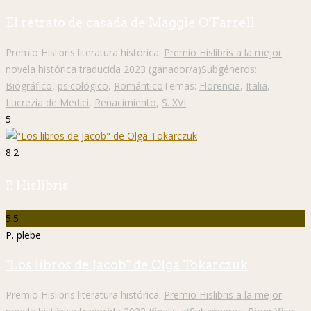
El retrato de casada de Maggie O’Farrell
Premio Hislibris literatura histórica:
Premio Hislibris a la mejor
novela histórica traducida 2023 (ganador/a)
Subgéneros:
Biográfico
,
psicológico
,
Romántico
Temas:
Florencia
,
Italia
,
Lucrezia de Medici
,
Renacimiento
,
S. XVI
5
8.2
P. Hislibris
5.5
P. plebe
"Los libros de Jacob" de Olga Tokarczuk
Premio Hislibris literatura histórica:
Premio Hislibris a la mejor