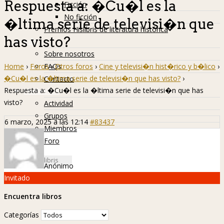
Respuesta a: �Cu�l es la
Ficción
No ficción
�ltima serie de televisi�n que
Premios Hislibris de literatura histórica
has visto?
Info
Sobre nosotros
Home
›
Foros
›
Otros foros
›
Cine y televisi�n hist�rico y b�lico
›
FAQs
�Cu�l es la �ltima serie de televisi�n que has visto?
›
Contacto
Respuesta a: �Cu�l es la �ltima serie de televisi�n que has
Hislibreños
visto?
Actividad
Grupos
6 marzo, 2025 a las 12:14
#83437
Miembros
Foro
Anónimo
Invitado
Encuentra libros
Categorías