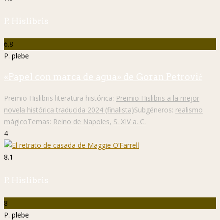
P. Hislibris
6.8
P. plebe
«Papel con marca de agua» de Goran Petrović
Premio Hislibris literatura histórica:
Premio Hislibris a la mejor
novela histórica traducida 2024 (finalista)
Subgéneros:
realismo
mágico
Temas:
Reino de Napoles
,
S. XIV a. C.
4
8.1
P. Hislibris
8
P. plebe