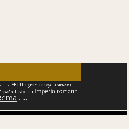
EEUU
Egipto
Ensayo
entrevista
lamina
Imperio romano
histórica
 España
Roma
Rusia