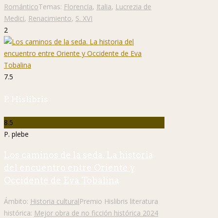
Romántico
Temas:
Florencia
,
Italia
,
Lucrezia de
Medici
,
Renacimiento
,
S. XVI
2
7.5
P. Hislibris
8.5
P. plebe
Los caminos de la seda. La historia
del encuentro entre Oriente y
Occidente de Eva Tobalina
Ámbito:
Historia cultural
Premio Hislibris literatura
histórica:
Mejor obra de no ficción histórica 2024