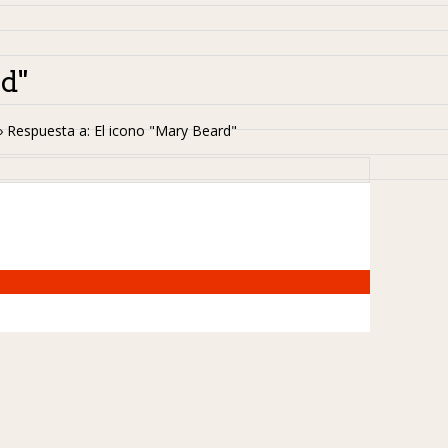
d"
›
Respuesta a: El icono "Mary Beard"