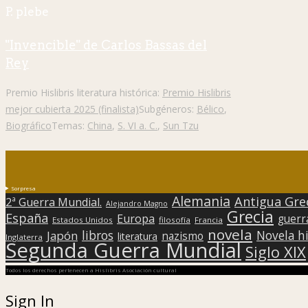
P. plebe
"Invencible" de Carlos Bassas del
Rey
Premio Hislibris literatura histórica:
Premio Hislibris
mejor cubierta 2025 (finalista)
Subgéneros:
Bélico
,
Biográfico
Temas:
China
,
S. VI a. C.
,
Sun Tzu
Sorpresa
Alemania
Antigua Gre
2ª Guerra Mundial.
Alejandro Magno
Grecia
España
Europa
guerr
Estados Unidos
filosofía
Francia
novela
libros
Japón
Novela hi
nazismo
literatura
Inglaterra
Segunda Guerra Mundial
Siglo XIX
Todos los derechos pertenecen a Hislibris Asociación cultural
Sign In