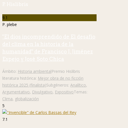
P. Hislibris
9.1
P. plebe
"El dios incomprendido de El desafío
del clima en la historia de la
humanidad" de Francisco J. Jiménez
Espejo y José Soto Chica
Ámbito:
Historia ambiental
Premio Hislibris
literatura histórica:
Mejor obra de no ficción
histórica 2025 (finalista)
Subgéneros:
Analítico
,
Argumentativo
,
Divulgativo
,
Expositivo
Temas:
Clima
,
globalización
5
7.1