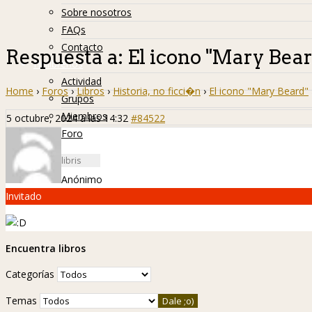
Sobre nosotros
FAQs
Contacto
Respuesta a: El icono "Mary Bear
Hislibreños
Actividad
Home
›
Foros
›
Libros
›
Historia, no ficci�n
›
El icono "Mary Beard"
Grupos
Miembros
5 octubre, 2024 a las 14:32
#84522
Foro
Anónimo
Invitado
Encuentra libros
Categorías
Temas