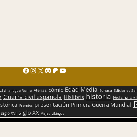
Facebook
Instagram
X
Discord
Patreon
YouTube
Edad Media
cia
cómic
Atenas
antigua Roma
Edhasa
Ediciones Sa
historia
Guerra civil española
Hislibris
a
Historia de
presentación
stórica
Primera Guerra Mundial
Premios
siglo XX
siglo XVI
Viajes
vikingos