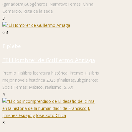
(ganador/a)
Subgéneros:
Narrativo
Temas:
China
,
Comercio
,
Ruta de la seda
3
6.3
P. plebe
“El Hombre” de Guillermo Arriaga
Premio Hislibris literatura histórica:
Premio Hislibris
mejor novela histórica 2025 (finalista)
Subgéneros:
Social
Temas:
México
,
realismo
,
S. XX
4
8