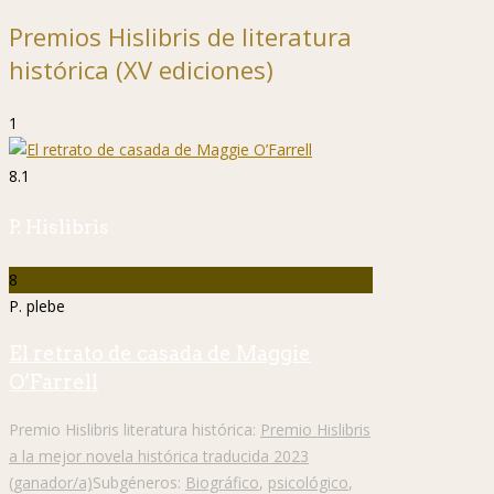
Premios Hislibris de literatura
histórica (XV ediciones)
1
8.1
P. Hislibris
8
P. plebe
El retrato de casada de Maggie
O’Farrell
Premio Hislibris literatura histórica:
Premio Hislibris
a la mejor novela histórica traducida 2023
(ganador/a)
Subgéneros:
Biográfico
,
psicológico
,