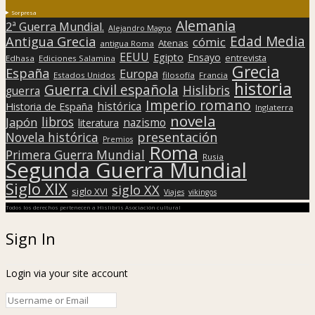
Sorpresa
Alemania
2ª Guerra Mundial.
Alejandro Magno
Edad Media
Antigua Grecia
cómic
Atenas
antigua Roma
EEUU
Egipto
Ensayo
entrevista
Edhasa
Ediciones Salamina
Grecia
España
Europa
Estados Unidos
filosofía
Francia
historia
Guerra civil española
Hislibris
guerra
Imperio romano
histórica
Historia de España
Inglaterra
novela
libros
Japón
nazismo
literatura
presentación
Novela histórica
Premios
Roma
Primera Guerra Mundial
Rusia
Segunda Guerra Mundial
Siglo XIX
siglo XX
siglo XVI
Viajes
vikingos
Todos los derechos pertenecen a Hislibris Asociación cultural
Sign In
Login via your site account