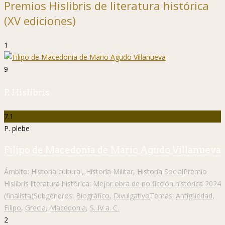
Premios Hislibris de literatura histórica
(XV ediciones)
1
9
P. Hislibris
7.1
P. plebe
Filipo de Macedonia de Mario Agudo Villanueva
Ámbito:
Historia cultural
,
Historia Militar
,
Historia Social
Premio
Hislibris literatura histórica:
Mejor obra de no ficción histórica 2024
(finalista)
Subgéneros:
Biográfico
,
Divulgativo
Temas:
Antigüedad
,
Filipo
,
Grecia
,
Macedonia
,
S. IV a. C.
2