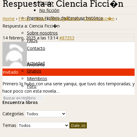
Respuesta a: Ciencia Ficci�n
Ficción
No ficción
Premios Hislibris de literatura histórica
Home
›
Foros
›
Libros
›
Otros g�neros
›
Ciencia Ficci�n
›
Info
Respuesta a: Ciencia Ficci�n
Sobre nosotros
14 febrero, 2025 a las 13:14
#87353
FAQs
Contacto
Hislibreños
Actividad
Anónimo
Grupos
Invitado
Miembros
Primero lo hubo con una serie yanqui, que tuvo dos temporadas; y
Foro
hace poco con esta novela…
Encuentra libros
Categorías
Temas