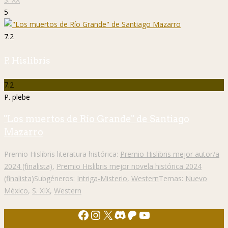
5
7.2
P. Hislibris
7.2
P. plebe
"Los muertos de Río Grande" de Santiago
Mazarro
Premio Hislibris literatura histórica:
Premio Hislibris mejor autor/a
2024 (finalista)
,
Premio Hislibris mejor novela histórica 2024
(finalista)
Subgéneros:
Intriga-Misterio
,
Western
Temas:
Nuevo
México
,
S. XIX
,
Western
Facebook
Instagram
X
Discord
Patreon
YouTube