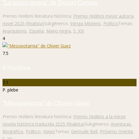
"La mano negra” de Daniel Corpas
Premio Hislibris literatura histórica:
Premio Hislibris mejor autor/a
novel 2025 (finalista)
Subgéneros:
Intriga-Misterio
,
Político
Temas:
Anarquismo
,
España
,
Mano negra
,
S. XIX
4
7.5
P. Hislibris
7.1
P. plebe
"Mesopotamia" de Olivier Guez
Premio Hislibris literatura histórica:
Premio Hislibris a la mejor
novela histórica traducida 2025 (finalista)
Subgéneros:
Aventuras
,
Biográfico
,
Político
,
Viajes
Temas:
Gertrude Bell
,
Próximo Oriente
,
S. XX