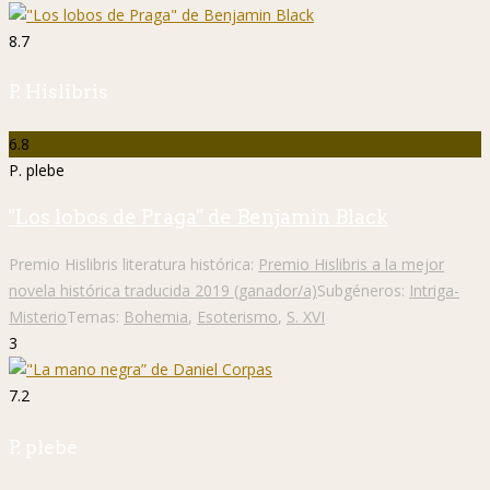
8.7
P. Hislibris
6.8
P. plebe
"Los lobos de Praga" de Benjamin Black
Premio Hislibris literatura histórica:
Premio Hislibris a la mejor
novela histórica traducida 2019 (ganador/a)
Subgéneros:
Intriga-
Misterio
Temas:
Bohemia
,
Esoterismo
,
S. XVI
3
7.2
P. plebe