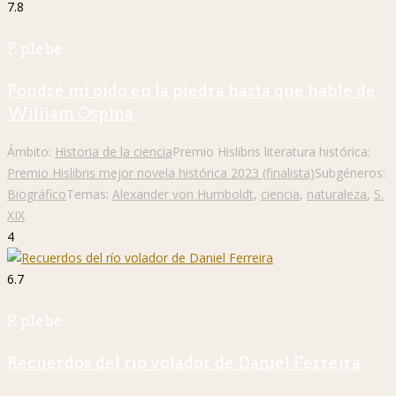
7.8
P. plebe
Pondré mi oído en la piedra hasta que hable de
William Ospina
Ámbito:
Historia de la ciencia
Premio Hislibris literatura histórica:
Premio Hislibris mejor novela histórica 2023 (finalista)
Subgéneros:
Biográfico
Temas:
Alexander von Humboldt
,
ciencia
,
naturaleza
,
S.
XIX
4
6.7
P. plebe
Recuerdos del río volador de Daniel Ferreira