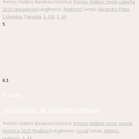
Premio Hislibris literatura histórica:
Premio Hislibris mejor cubierta
2023 (ganador/a)
Subgéneros:
Realismo
Temas:
Alejandro Plata
,
Colombia
,
Panamá
,
S. XIX
,
S. XX
5
6.3
P. plebe
“El Hombre” de Guillermo Arriaga
Premio Hislibris literatura histórica:
Premio Hislibris mejor novela
histórica 2025 (finalista)
Subgéneros:
Social
Temas:
México
,
realismo
,
S. XX