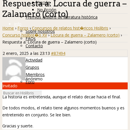
Respuesta a: Locura de guerra –
Ficción
No ficción
Zalamero (corto)
Premios Hislibris de literatura histórica
Info
Home
›
Foros
›
Concursos de relatos hist�ricos Hislibris
›
Sobre nosotros
Concurso hislibre�o XV
›
Locura de guerra – Zalamero (corto)
›
FAQs
Respuesta a: Locura de guerra – Zalamero (corto)
Contacto
Hislibreños
2 enero, 2025 a las 23:13
#87494
Actividad
Grupos
Miembros
Anónimo
Foro
Invitado
La historia es entretenida, aunque el relato decae hacia el final.
De todos modos, el relato tiene algunos momentos buenos y es
entretenido en conjunto. Se lee bien.
Gracias y suerte.