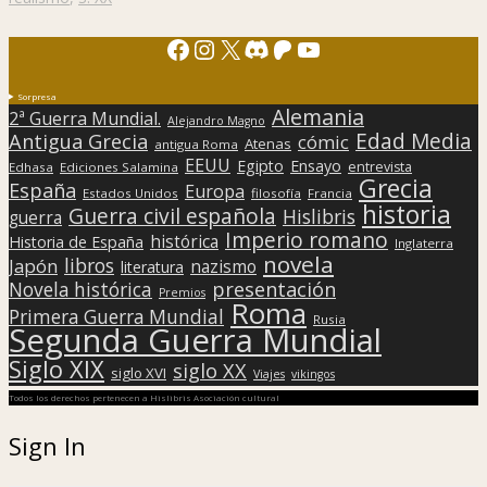
Facebook
Instagram
X
Discord
Patreon
YouTube
Sorpresa
Alemania
2ª Guerra Mundial.
Alejandro Magno
Edad Media
Antigua Grecia
cómic
Atenas
antigua Roma
EEUU
Egipto
Ensayo
entrevista
Edhasa
Ediciones Salamina
Grecia
España
Europa
Estados Unidos
filosofía
Francia
historia
Guerra civil española
Hislibris
guerra
Imperio romano
histórica
Historia de España
Inglaterra
novela
libros
Japón
nazismo
literatura
presentación
Novela histórica
Premios
Roma
Primera Guerra Mundial
Rusia
Segunda Guerra Mundial
Siglo XIX
siglo XX
siglo XVI
Viajes
vikingos
Todos los derechos pertenecen a Hislibris Asociación cultural
Sign In