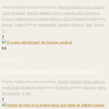
Premio Hislibris literatura histórica:
Premio Hislibris mejor autor/a
2025 (finalista)
,
Premio Hislibris mejor cubierta 2025 (finalista)
,
Premio Hislibris mejor novela histórica 2025 (finalista)
Subgéneros:
drama
,
Político
Temas:
Antigüedad
,
Imperio romano
,
Julia
,
Roma
,
S. I
2
8.6
P. plebe
“El ocaso del príncipe” de Enrique Lacárcel
Premio Hislibris literatura histórica:
Premio Hislibris mejor autor/a
novel 2025 (finalista)
Subgéneros:
Biográfico
Temas:
Música
,
Reino
de Napoles
,
S. XVI
3