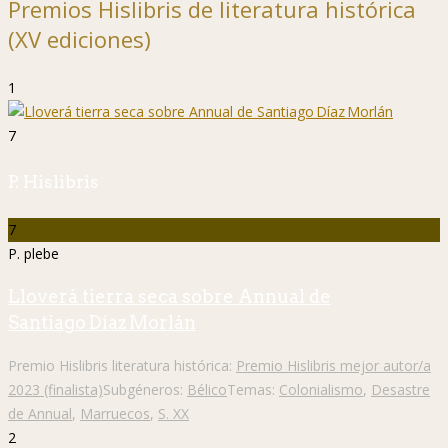
Premios Hislibris de literatura histórica
(XV ediciones)
1
7
P. Hislibris
7
P. plebe
Lloverá tierra seca sobre Annual de
Santiago Díaz Morlán
Premio Hislibris literatura histórica:
Premio Hislibris mejor autor/a
2023 (finalista)
Subgéneros:
Bélico
Temas:
Colonialismo
,
Desastre
de Annual
,
Marruecos
,
S. XX
2