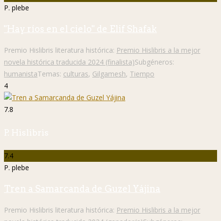
P. plebe
"Hay ríos en el cielo" de Elif Shafak
Premio Hislibris literatura histórica:
Premio Hislibris a la mejor
novela histórica traducida 2024 (finalista)
Subgéneros:
humanista
Temas:
culturas
,
Gilgamesh
,
Tiempo
4
7.8
P. Hislibris
7.4
P. plebe
Tren a Samarcanda de Guzel Yájina
Premio Hislibris literatura histórica:
Premio Hislibris a la mejor