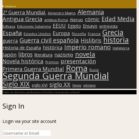
Sorpresa
Alemania
2ª Guerra Mundial.
Alejandro Magno
Edad Media
Antigua Grecia
cómic
Atenas
antigua Roma
EEUU
Egipto
Ensayo
entrevista
Edhasa
Ediciones Salamina
Grecia
España
Europa
Estados Unidos
filosofía
Francia
historia
Guerra civil española
Hislibris
guerra
Imperio romano
histórica
Historia de España
Inglaterra
novela
libros
Japón
nazismo
literatura
presentación
Novela histórica
Premios
Roma
Primera Guerra Mundial
Rusia
Segunda Guerra Mundial
Siglo XIX
siglo XX
siglo XVI
Viajes
vikingos
Todos los derechos pertenecen a Hislibris Asociación cultural
Sign In
Login via your site account