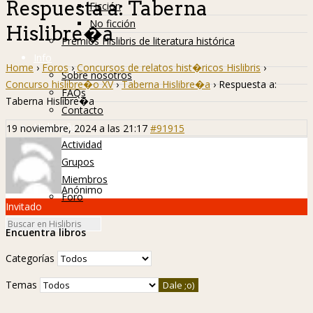
Respuesta a: Taberna
Ficción
No ficción
Hislibre�a
Premios Hislibris de literatura histórica
Info
Home
›
Foros
›
Concursos de relatos hist�ricos Hislibris
›
Sobre nosotros
Concurso hislibre�o XV
›
Taberna Hislibre�a
›
Respuesta a:
FAQs
Taberna Hislibre�a
Contacto
Hislibreños
19 noviembre, 2024 a las 21:17
#91915
Actividad
Grupos
Miembros
Anónimo
Foro
Invitado
Encuentra libros
Categorías
Temas