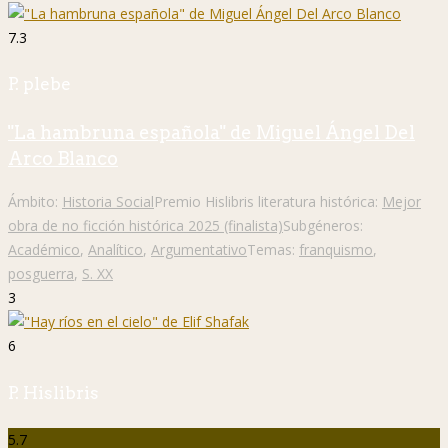
7.3
P. plebe
"La hambruna española" de Miguel Ángel Del
Arco Blanco
Ámbito:
Historia Social
Premio Hislibris literatura histórica:
Mejor
obra de no ficción histórica 2025 (finalista)
Subgéneros:
Académico
,
Analítico
,
Argumentativo
Temas:
franquismo
,
posguerra
,
S. XX
3
6
P. Hislibris
5.7