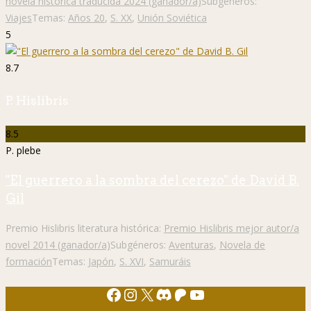
novela histórica traducida 2024 (ganador/a)
Subgéneros:
Viajes
Temas:
Años 20
,
S. XX
,
Unión Soviética
5
8.7
P. Hislibris
8.5
P. plebe
"El guerrero a la sombra del cerezo" de David B.
Gil
Premio Hislibris literatura histórica:
Premio Hislibris mejor autor/a
novel 2014 (ganador/a)
Subgéneros:
Aventuras
,
Novela de
formación
Temas:
Japón
,
S. XVI
,
Samuráis
Facebook
Instagram
X
Discord
Patreon
YouTube