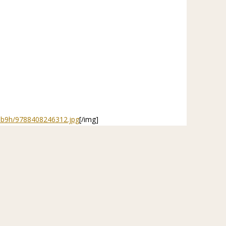
3Hb9h/9788408246312.jpg
[/img]