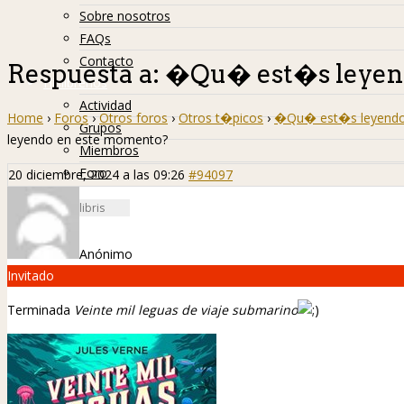
Sobre nosotros
FAQs
Contacto
Respuesta a: �Qu� est�s leyen
Hislibreños
Actividad
Home
›
Foros
›
Otros foros
›
Otros t�picos
›
�Qu� est�s leyendo
Grupos
leyendo en este momento?
Miembros
Foro
20 diciembre, 2024 a las 09:26
#94097
Anónimo
Invitado
Terminada
Veinte mil leguas de viaje submarino