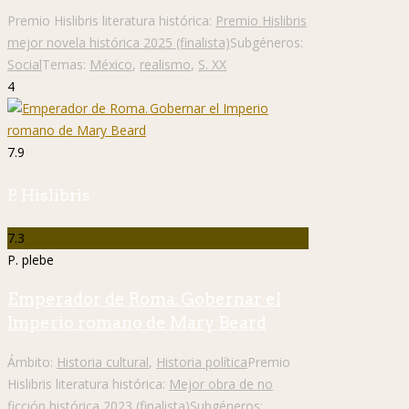
Premio Hislibris literatura histórica:
Premio Hislibris
mejor novela histórica 2025 (finalista)
Subgéneros:
Social
Temas:
México
,
realismo
,
S. XX
4
7.9
P. Hislibris
7.3
P. plebe
Emperador de Roma. Gobernar el
Imperio romano de Mary Beard
Ámbito:
Historia cultural
,
Historia política
Premio
Hislibris literatura histórica:
Mejor obra de no
ficción histórica 2023 (finalista)
Subgéneros: