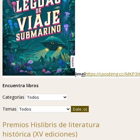
[img]
https://i.postimg.cc/MKP
Encuentra libros
Categorías
Temas
Premios Hislibris de literatura
histórica (XV ediciones)