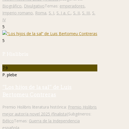
Biográfico
,
Divulgativo
Temas:
emperadores
,
Imperio romano
,
Roma
,
S. I
,
S. I a. C.
,
S. II
,
S. III
,
S.
IV
5
5
P. Hislibris
7.9
P. plebe
“Los hijos de la sal” de Luis
Bertomeu Contreras
Premio Hislibris literatura histórica:
Premio Hislibris
mejor autor/a novel 2025 (finalista)
Subgéneros:
Bélico
Temas:
Guerra de la Independencia
española