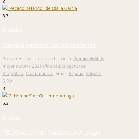
2
8.3
P. plebe
"Pecado nefando" de Olalla García
Premio Hislibris literatura histórica:
Premio Hislibris
mejor autor/a 2025 (finalista)
Subgéneros:
Biográfico
,
Costumbrista
Temas:
España
,
Felipe II
,
S. XVI
3
6.3
P. plebe
“El Hombre” de Guillermo Arriaga