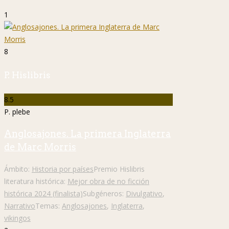
1
8
P. Hislibris
8.5
P. plebe
Anglosajones. La primera Inglaterra
de Marc Morris
Ámbito:
Historia por países
Premio Hislibris
literatura histórica:
Mejor obra de no ficción
histórica 2024 (finalista)
Subgéneros:
Divulgativo
,
Narrativo
Temas:
Anglosajones
,
Inglaterra
,
vikingos