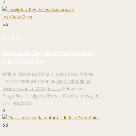
2
5.5
P. plebe
Leovigildo. Rey de los hispanos de
José Soto Chica
Ámbito:
Historia política
,
Historia Social
Premio
Hislibris literatura histórica:
Mejor obra de no
ficción histórica 2023 (finalista)
Subgéneros:
Biográfico
,
Divulgativo
Temas:
España
,
Leovigildo
,
S. VI
,
visigodos
3
6.6