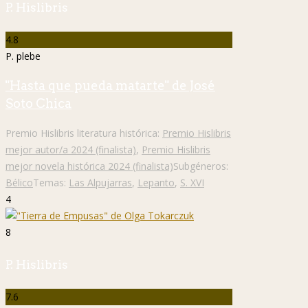
P. Hislibris
4.8
P. plebe
"Hasta que pueda matarte" de José
Soto Chica
Premio Hislibris literatura histórica:
Premio Hislibris
mejor autor/a 2024 (finalista)
,
Premio Hislibris
mejor novela histórica 2024 (finalista)
Subgéneros:
Bélico
Temas:
Las Alpujarras
,
Lepanto
,
S. XVI
4
8
P. Hislibris
7.6