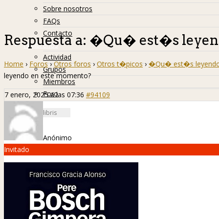
Sobre nosotros
FAQs
Contacto
Respuesta a: �Qu� est�s leyen
Hislibreños
Actividad
Home
›
Foros
›
Otros foros
›
Otros t�picos
›
�Qu� est�s leyendo
Grupos
leyendo en este momento?
Miembros
Foro
7 enero, 2025 a las 07:36
#94109
Anónimo
Invitado