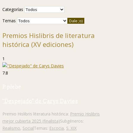
Categorías
Temas
Premios Hislibris de literatura
histórica (XV ediciones)
1
7.8
P. plebe
"Despejado" de Carys Davies
Premio Hislibris literatura histórica:
Premio Hislibris
mejor cubierta 2025 (finalista)
Subgéneros:
Realismo
,
Social
Temas:
Escocia
,
S. XIX