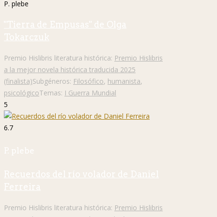
P. plebe
"Tierra de Empusas" de Olga
Tokarczuk
Premio Hislibris literatura histórica:
Premio Hislibris
a la mejor novela histórica traducida 2025
(finalista)
Subgéneros:
Filosófico
,
humanista
,
psicológico
Temas:
I Guerra Mundial
5
6.7
P. plebe
Recuerdos del río volador de Daniel
Ferreira
Premio Hislibris literatura histórica:
Premio Hislibris