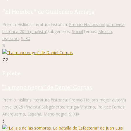
“El Hombre” de Guillermo Arriaga
Premio Hislibris literatura histórica:
Premio Hislibris mejor novela
histórica 2025 (finalista)
Subgéneros:
Social
Temas:
México
,
realismo
,
S. XX
4
7.2
P. plebe
"La mano negra” de Daniel Corpas
Premio Hislibris literatura histórica:
Premio Hislibris mejor autor/a
novel 2025 (finalista)
Subgéneros:
Intriga-Misterio
,
Político
Temas:
Anarquismo
,
España
,
Mano negra
,
S. XIX
5