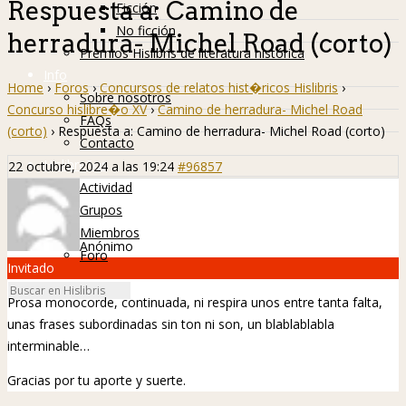
Respuesta a: Camino de
Ficción
No ficción
herradura- Michel Road (corto)
Premios Hislibris de literatura histórica
Info
Home
›
Foros
›
Concursos de relatos hist�ricos Hislibris
›
Sobre nosotros
Concurso hislibre�o XV
›
Camino de herradura- Michel Road
FAQs
(corto)
›
Respuesta a: Camino de herradura- Michel Road (corto)
Contacto
Hislibreños
22 octubre, 2024 a las 19:24
#96857
Actividad
Grupos
Miembros
Anónimo
Foro
Invitado
Prosa monocorde, continuada, ni respira unos entre tanta falta,
unas frases subordinadas sin ton ni son, un blablablabla
interminable…
Gracias por tu aporte y suerte.