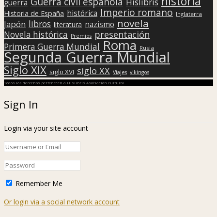
historia
Guerra civil española
Hislibris
guerra
Imperio romano
histórica
Historia de España
Inglaterra
novela
libros
Japón
nazismo
literatura
presentación
Novela histórica
Premios
Roma
Primera Guerra Mundial
Rusia
Segunda Guerra Mundial
Siglo XIX
siglo XX
siglo XVI
Viajes
vikingos
Todos los derechos pertenecen a Hislibris Asociación cultural
Sign In
Login via your site account
Remember Me
Or login via a social network account