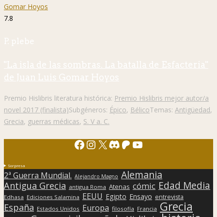
7.8
P. plebe
"La isla de las sombras. La batalla de Esfacteria"
de Juan Luis Gomar Hoyos
Premio Hislibris literatura histórica:
Premio Hislibris mejor autor/a
novel 2017 (finalista)
Subgéneros:
Épico
,
Bélico
Temas:
Antigüedad
,
Grecia
,
guerras médicas
,
S. V a. C.
Facebook
Instagram
X
Discord
Patreon
YouTube
Sorpresa
Alemania
2ª Guerra Mundial.
Alejandro Magno
Edad Media
Antigua Grecia
cómic
Atenas
antigua Roma
EEUU
Egipto
Ensayo
entrevista
Edhasa
Ediciones Salamina
Grecia
España
Europa
Estados Unidos
filosofía
Francia