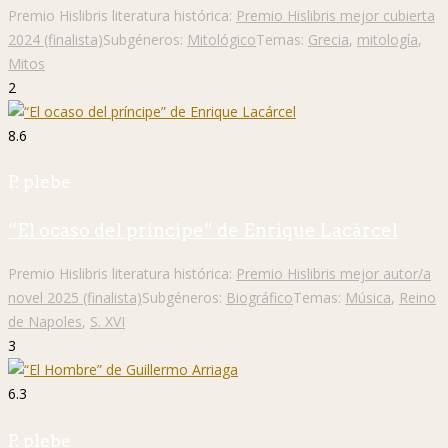
Premio Hislibris literatura histórica:
Premio Hislibris mejor cubierta
2024 (finalista)
Subgéneros:
Mitológico
Temas:
Grecia
,
mitología
,
Mitos
2
8.6
P. plebe
“El ocaso del príncipe” de Enrique Lacárcel
Premio Hislibris literatura histórica:
Premio Hislibris mejor autor/a
novel 2025 (finalista)
Subgéneros:
Biográfico
Temas:
Música
,
Reino
de Napoles
,
S. XVI
3
6.3
P. plebe