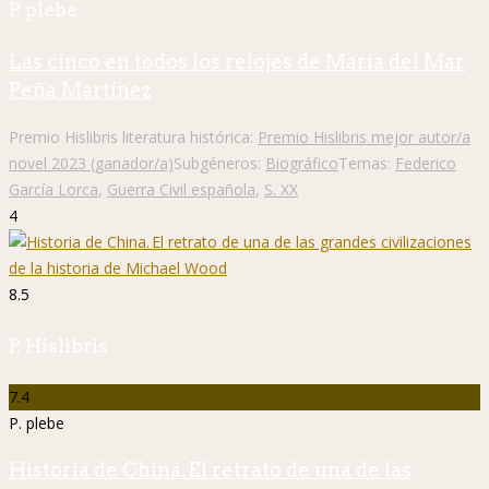
P. plebe
Las cinco en todos los relojes de María del Mar
Peña Martínez
Premio Hislibris literatura histórica:
Premio Hislibris mejor autor/a
novel 2023 (ganador/a)
Subgéneros:
Biográfico
Temas:
Federico
García Lorca
,
Guerra Civil española
,
S. XX
4
8.5
P. Hislibris
7.4
P. plebe
Historia de China. El retrato de una de las