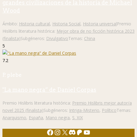
grandes civilizaciones de la historia de Michael
Wood
Ámbito:
Historia cultural
,
Historia Social
,
Historia universal
Premio
Hislibris literatura histórica:
Mejor obra de no ficción histórica 2023
(finalista)
Subgéneros:
Divulgativo
Temas:
China
5
7.2
P. plebe
"La mano negra” de Daniel Corpas
Premio Hislibris literatura histórica:
Premio Hislibris mejor autor/a
novel 2025 (finalista)
Subgéneros:
Intriga-Misterio
,
Político
Temas:
Anarquismo
,
España
,
Mano negra
,
S. XIX
Facebook
Instagram
X
Discord
Patreon
YouTube