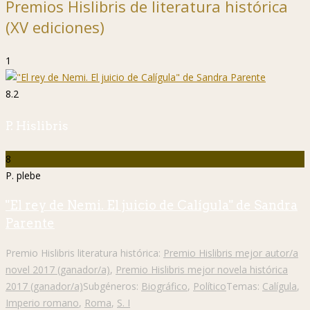
Premios Hislibris de literatura histórica
(XV ediciones)
1
8.2
P. Hislibris
8
P. plebe
"El rey de Nemi. El juicio de Calígula" de Sandra
Parente
Premio Hislibris literatura histórica:
Premio Hislibris mejor autor/a
novel 2017 (ganador/a)
,
Premio Hislibris mejor novela histórica
2017 (ganador/a)
Subgéneros:
Biográfico
,
Político
Temas:
Calígula
,
Imperio romano
,
Roma
,
S. I