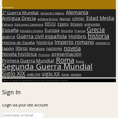
Sorpresa
Alemania
2ª Guerra Mundial.
Alejandro Magno
Edad Media
Antigua Grecia
cómic
Atenas
antigua Roma
EEUU
Egipto
Ensayo
entrevista
Edhasa
Ediciones Salamina
Grecia
España
Europa
Estados Unidos
filosofía
Francia
historia
Guerra civil española
Hislibris
guerra
Imperio romano
histórica
Historia de España
Inglaterra
novela
libros
Japón
nazismo
literatura
presentación
Novela histórica
Premios
Roma
Primera Guerra Mundial
Rusia
Segunda Guerra Mundial
Siglo XIX
siglo XX
siglo XVI
Viajes
vikingos
Todos los derechos pertenecen a Hislibris Asociación cultural
Sign In
Login via your site account