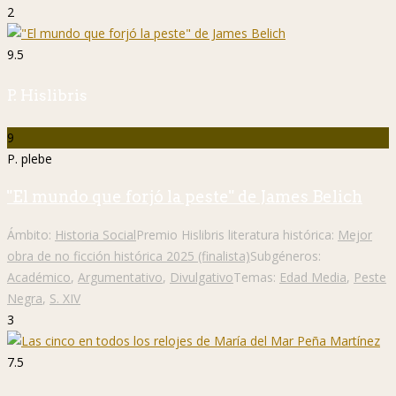
2
9.5
P. Hislibris
9
P. plebe
"El mundo que forjó la peste" de James Belich
Ámbito:
Historia Social
Premio Hislibris literatura histórica:
Mejor
obra de no ficción histórica 2025 (finalista)
Subgéneros:
Académico
,
Argumentativo
,
Divulgativo
Temas:
Edad Media
,
Peste
Negra
,
S. XIV
3
7.5