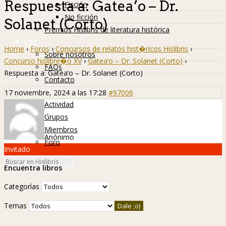
Respuesta a: Gatea’o – Dr.
Ficción
No ficción
Solanet (Corto)
Premios Hislibris de literatura histórica
Info
Home
›
Foros
›
Concursos de relatos hist�ricos Hislibris
›
Sobre nosotros
Concurso hislibre�o XV
›
Gatea’o – Dr. Solanet (Corto)
›
FAQs
Respuesta a: Gatea’o – Dr. Solanet (Corto)
Contacto
Hislibreños
17 noviembre, 2024 a las 17:28
#97006
Actividad
Grupos
Miembros
Anónimo
Foro
Invitado
Encuentra libros
Categorías
Temas