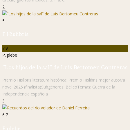
2
5
P. Hislibris
7.9
P. plebe
“Los hijos de la sal” de Luis Bertomeu Contreras
Premio Hislibris literatura histórica:
Premio Hislibris mejor autor/a
novel 2025 (finalista)
Subgéneros:
Bélico
Temas:
Guerra de la
Independencia española
3
6.7
P. plebe