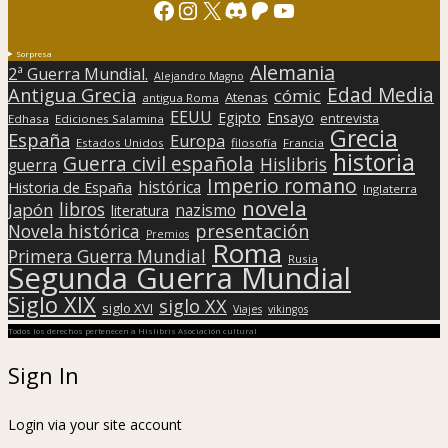
Facebook
Instagram
X
Discord
Patreon
YouTube
Sorpresa
Alemania
2ª Guerra Mundial.
Alejandro Magno
Edad Media
Antigua Grecia
cómic
Atenas
antigua Roma
EEUU
Egipto
Ensayo
entrevista
Edhasa
Ediciones Salamina
Grecia
España
Europa
Estados Unidos
filosofía
Francia
historia
Guerra civil española
Hislibris
guerra
Imperio romano
histórica
Historia de España
Inglaterra
novela
libros
Japón
nazismo
literatura
presentación
Novela histórica
Premios
Roma
Primera Guerra Mundial
Rusia
Segunda Guerra Mundial
Siglo XIX
siglo XX
siglo XVI
Viajes
vikingos
Todos los derechos pertenecen a Hislibris Asociación cultural
Sign In
Login via your site account