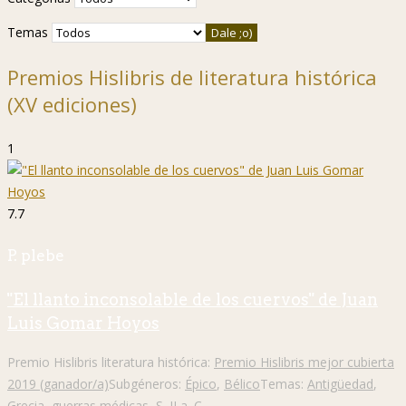
Temas
Premios Hislibris de literatura histórica
(XV ediciones)
1
7.7
P. plebe
"El llanto inconsolable de los cuervos" de Juan
Luis Gomar Hoyos
Premio Hislibris literatura histórica:
Premio Hislibris mejor cubierta
2019 (ganador/a)
Subgéneros:
Épico
,
Bélico
Temas:
Antigüedad
,
Grecia
,
guerras médicas
,
S. II a. C.