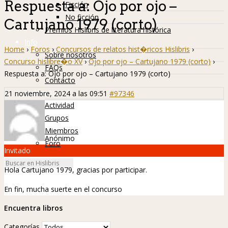
Respuesta a: Ojo por ojo –
Ficción
No ficción
Cartujano 1979 (corto)
Premios Hislibris de literatura histórica
Info
Home
›
Foros
›
Concursos de relatos hist�ricos Hislibris
›
Sobre nosotros
Concurso hislibre�o XV
›
Ojo por ojo – Cartujano 1979 (corto)
›
FAQs
Respuesta a: Ojo por ojo – Cartujano 1979 (corto)
Contacto
Hislibreños
21 noviembre, 2024 a las 09:51
#97346
Actividad
Grupos
Miembros
Anónimo
Foro
Invitado
Hola Cartujano 1979, gracias por participar.
En fin, mucha suerte en el concurso
Encuentra libros
Categorías