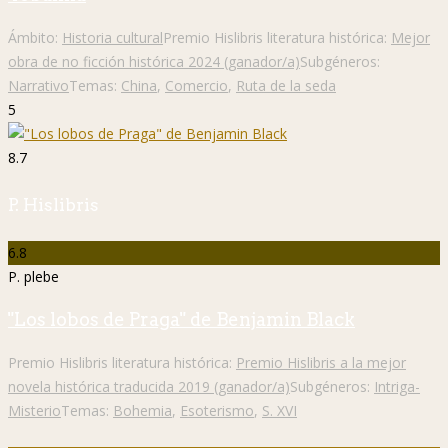
Ámbito:
Historia cultural
Premio Hislibris literatura histórica:
Mejor
obra de no ficción histórica 2024 (ganador/a)
Subgéneros:
Narrativo
Temas:
China
,
Comercio
,
Ruta de la seda
5
8.7
P. Hislibris
6.8
P. plebe
"Los lobos de Praga" de Benjamin Black
Premio Hislibris literatura histórica:
Premio Hislibris a la mejor
novela histórica traducida 2019 (ganador/a)
Subgéneros:
Intriga-
Misterio
Temas:
Bohemia
,
Esoterismo
,
S. XVI