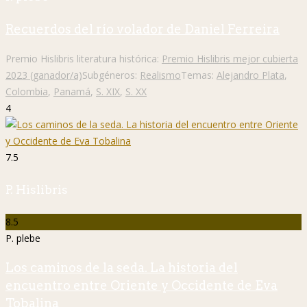
Recuerdos del río volador de Daniel Ferreira
Premio Hislibris literatura histórica:
Premio Hislibris mejor cubierta
2023 (ganador/a)
Subgéneros:
Realismo
Temas:
Alejandro Plata
,
Colombia
,
Panamá
,
S. XIX
,
S. XX
4
7.5
P. Hislibris
8.5
P. plebe
Los caminos de la seda. La historia del
encuentro entre Oriente y Occidente de Eva
Tobalina