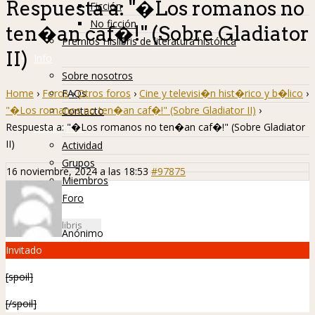
Respuesta a: "�Los romanos no
Ficción
No ficción
ten�an caf�!" (Sobre Gladiator
Premios Hislibris de literatura histórica
II)
Info
Sobre nosotros
Home
›
Foros
›
Otros foros
›
Cine y televisi�n hist�rico y b�lico
›
FAQs
"�Los romanos no ten�an caf�!" (Sobre Gladiator II)
›
Contacto
Respuesta a: "�Los romanos no ten�an caf�!" (Sobre Gladiator
Hislibreños
II)
Actividad
Grupos
16 noviembre, 2024 a las 18:53
#97875
Miembros
Foro
Anónimo
Invitado
[spoil]
[/spoil]