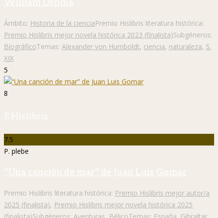
William Ospina
Ámbito:
Historia de la ciencia
Premio Hislibris literatura histórica:
Premio Hislibris mejor novela histórica 2023 (finalista)
Subgéneros:
Biográfico
Temas:
Alexander von Humboldt
,
ciencia
,
naturaleza
,
S.
XIX
5
8
P. Hislibris
7.5
P. plebe
“Una canción de mar” de Juan Luis Gomar
Premio Hislibris literatura histórica:
Premio Hislibris mejor autor/a
2025 (finalista)
,
Premio Hislibris mejor novela histórica 2025
(finalista)
Subgéneros:
Aventuras
,
Bélico
Temas:
España
,
Gibraltar
,