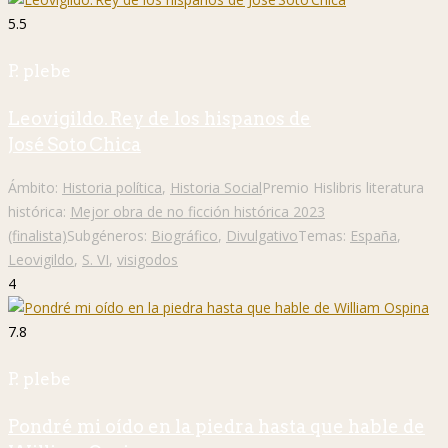
5.5
P. plebe
Leovigildo. Rey de los hispanos de
José Soto Chica
Ámbito:
Historia política
,
Historia Social
Premio Hislibris literatura
histórica:
Mejor obra de no ficción histórica 2023
(finalista)
Subgéneros:
Biográfico
,
Divulgativo
Temas:
España
,
Leovigildo
,
S. VI
,
visigodos
4
7.8
P. plebe
Pondré mi oído en la piedra hasta que hable de