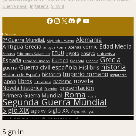
Guerra naval
,
Inglaterra
,
S. XVIII
Facebook
Instagram
X
Discord
Patreon
YouTube
Sorpresa
Alemania
2ª Guerra Mundial.
Alejandro Magno
Edad Media
Antigua Grecia
cómic
Atenas
antigua Roma
EEUU
Egipto
Ensayo
entrevista
Edhasa
Ediciones Salamina
Grecia
España
Europa
Estados Unidos
filosofía
Francia
historia
Guerra civil española
Hislibris
guerra
Imperio romano
histórica
Historia de España
Inglaterra
novela
libros
Japón
nazismo
literatura
presentación
Novela histórica
Premios
Roma
Primera Guerra Mundial
Rusia
Segunda Guerra Mundial
Siglo XIX
siglo XX
siglo XVI
Viajes
vikingos
Todos los derechos pertenecen a Hislibris Asociación cultural
Sign In