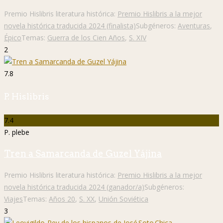
Premio Hislibris literatura histórica:
Premio Hislibris a la mejor
novela histórica traducida 2024 (finalista)
Subgéneros:
Aventuras
,
Épico
Temas:
Guerra de los Cien Años
,
S. XIV
2
7.8
P. Hislibris
7.4
P. plebe
Tren a Samarcanda de Guzel Yájina
Premio Hislibris literatura histórica:
Premio Hislibris a la mejor
novela histórica traducida 2024 (ganador/a)
Subgéneros:
Viajes
Temas:
Años 20
,
S. XX
,
Unión Soviética
3