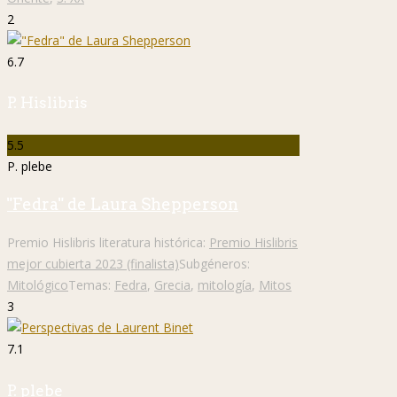
2
6.7
P. Hislibris
5.5
P. plebe
"Fedra" de Laura Shepperson
Premio Hislibris literatura histórica:
Premio Hislibris
mejor cubierta 2023 (finalista)
Subgéneros:
Mitológico
Temas:
Fedra
,
Grecia
,
mitología
,
Mitos
3
7.1
P. plebe