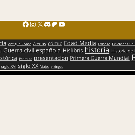
Facebook
Instagram
X
Discord
Patreon
YouTube
Edad Media
cia
cómic
Atenas
antigua Roma
Edhasa
Ediciones Sa
historia
Guerra civil española
Hislibris
a
Historia de
presentación
stórica
Primera Guerra Mundial
Premios
siglo XX
siglo XVI
Viajes
vikingos