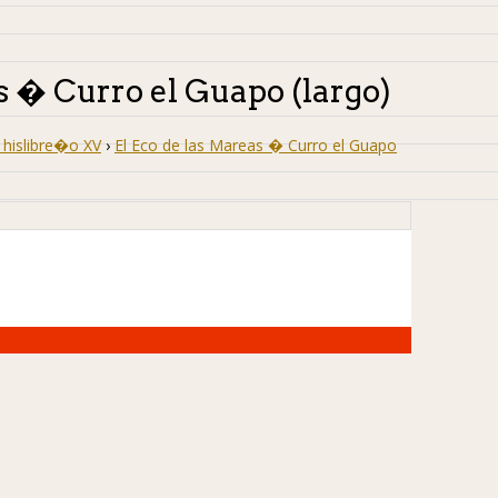
s � Curro el Guapo (largo)
hislibre�o XV
›
El Eco de las Mareas � Curro el Guapo
)