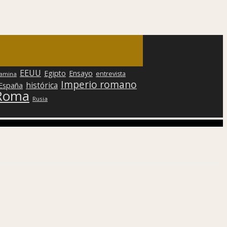
EEUU
Egipto
Ensayo
entrevista
lamina
Imperio romano
histórica
 España
Roma
Rusia