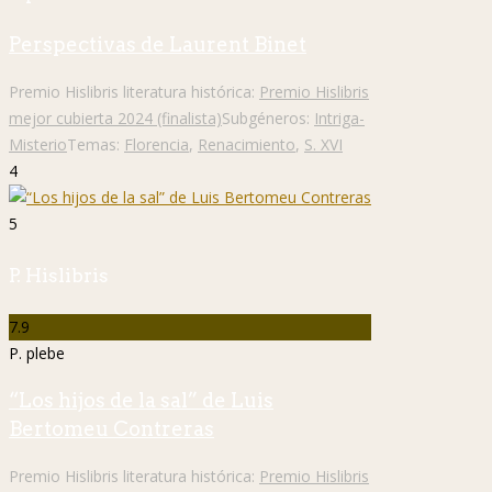
Perspectivas de Laurent Binet
Premio Hislibris literatura histórica:
Premio Hislibris
mejor cubierta 2024 (finalista)
Subgéneros:
Intriga-
Misterio
Temas:
Florencia
,
Renacimiento
,
S. XVI
4
5
P. Hislibris
7.9
P. plebe
“Los hijos de la sal” de Luis
Bertomeu Contreras
Premio Hislibris literatura histórica:
Premio Hislibris