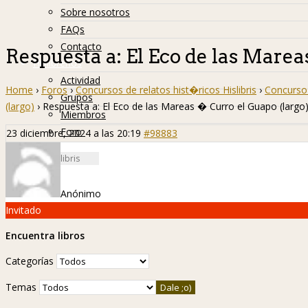
Sobre nosotros
FAQs
Contacto
Respuesta a: El Eco de las Marea
Hislibreños
Actividad
Home
›
Foros
›
Concursos de relatos hist�ricos Hislibris
›
Concurso 
Grupos
(largo)
›
Respuesta a: El Eco de las Mareas � Curro el Guapo (largo
Miembros
Foro
23 diciembre, 2024 a las 20:19
#98883
Anónimo
Invitado
Encuentra libros
Categorías
Temas