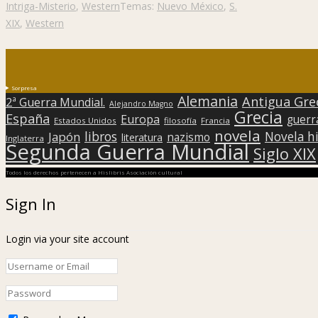
Intriga-Misterio
,
Western
Temas:
Nuevo México
,
S.
XIX
,
Western
Sorpresa
Alemania
Antigua Gre
2ª Guerra Mundial.
Alejandro Magno
Grecia
España
Europa
guerr
Estados Unidos
filosofía
Francia
novela
libros
Japón
Novela hi
nazismo
literatura
Inglaterra
Segunda Guerra Mundial
Siglo XIX
Todos los derechos pertenecen a Hislibris Asociación cultural
Sign In
Login via your site account