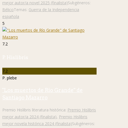
mejor autor/a novel 2025 (finalista)
Subgéneros:
Bélico
Temas:
Guerra de la Independencia
española
5
7.2
P. Hislibris
7.2
P. plebe
"Los muertos de Río Grande" de
Santiago Mazarro
Premio Hislibris literatura histórica:
Premio Hislibris
mejor autor/a 2024 (finalista)
,
Premio Hislibris
mejor novela histórica 2024 (finalista)
Subgéneros: