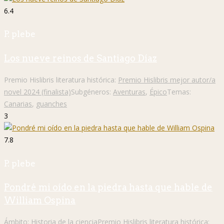
6.4
P. plebe
Los nueve reinos de Santiago Díaz
Premio Hislibris literatura histórica:
Premio Hislibris mejor autor/a
novel 2024 (finalista)
Subgéneros:
Aventuras
,
Épico
Temas:
Canarias
,
guanches
3
7.8
P. plebe
Pondré mi oído en la piedra hasta que hable de
William Ospina
Ámbito:
Historia de la ciencia
Premio Hislibris literatura histórica: