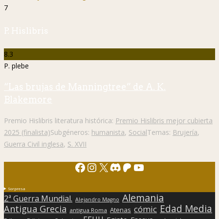
7
P. Hislibris
8.3
P. plebe
“Las brujas de Manningtree” de A. K.
Blakemore
Premio Hislibris literatura histórica:
Premio Hislibris mejor cubierta
2025 (finalista)
Subgéneros:
humanista
,
Social
Temas:
Brujería
,
Guerra Civil inglesa
,
S. XVII
Facebook
Instagram
X
Discord
Patreon
YouTube
Sorpresa
Alemania
2ª Guerra Mundial.
Alejandro Magno
Edad Media
Antigua Grecia
cómic
Atenas
antigua Roma