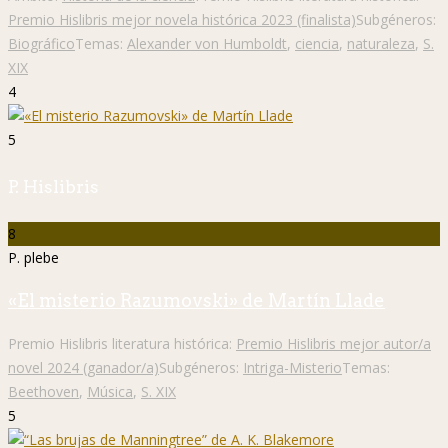
Premio Hislibris mejor novela histórica 2023 (finalista)
Subgéneros:
Biográfico
Temas:
Alexander von Humboldt
,
ciencia
,
naturaleza
,
S.
XIX
4
5
P. Hislibris
8
P. plebe
«El misterio Razumovski» de Martín Llade
Premio Hislibris literatura histórica:
Premio Hislibris mejor autor/a
novel 2024 (ganador/a)
Subgéneros:
Intriga-Misterio
Temas:
Beethoven
,
Música
,
S. XIX
5