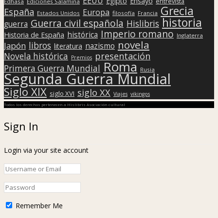
EEUU
Egipto
Ensayo
entrevista
Edhasa
Ediciones Salamina
Grecia
España
Europa
Estados Unidos
filosofía
Francia
historia
Guerra civil española
Hislibris
guerra
Imperio romano
histórica
Historia de España
Inglaterra
novela
libros
Japón
nazismo
literatura
presentación
Novela histórica
Premios
Roma
Primera Guerra Mundial
Rusia
Segunda Guerra Mundial
Siglo XIX
siglo XX
siglo XVI
Viajes
vikingos
Todos los derechos pertenecen a Hislibris Asociación cultural
Sign In
Login via your site account
Remember Me