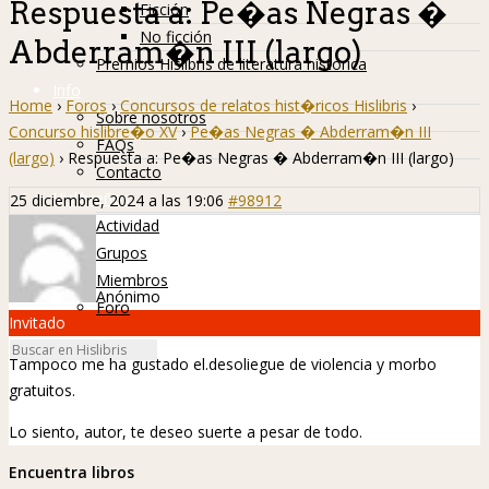
Respuesta a: Pe�as Negras �
Ficción
No ficción
Abderram�n III (largo)
Premios Hislibris de literatura histórica
Info
Home
›
Foros
›
Concursos de relatos hist�ricos Hislibris
›
Sobre nosotros
Concurso hislibre�o XV
›
Pe�as Negras � Abderram�n III
FAQs
(largo)
›
Respuesta a: Pe�as Negras � Abderram�n III (largo)
Contacto
Hislibreños
25 diciembre, 2024 a las 19:06
#98912
Actividad
Grupos
Miembros
Anónimo
Foro
Invitado
Tampoco me ha gustado el.desoliegue de violencia y morbo
gratuitos.
Lo siento, autor, te deseo suerte a pesar de todo.
Encuentra libros