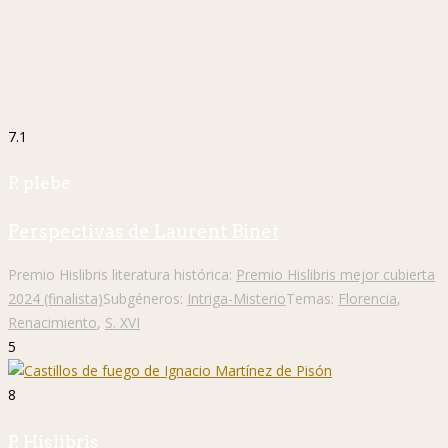
7.1
P. plebe
Perspectivas de Laurent Binet
Premio Hislibris literatura histórica:
Premio Hislibris mejor cubierta
2024 (finalista)
Subgéneros:
Intriga-Misterio
Temas:
Florencia
,
Renacimiento
,
S. XVI
5
8
P. Hislibris