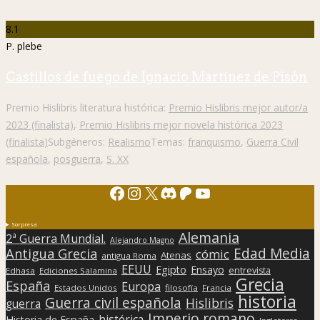
8.1
P. plebe
Castillos de fuego de Ignacio Martínez de Pisón
Premio Hislibris literatura histórica:
Premio Hislibris mejor autor/a
2023 (finalista)
,
Premio Hislibris mejor novela histórica 2023
(finalista)
Subgéneros:
Realismo
Temas:
franquismo
,
Guerra Civil
española
,
posguerra
,
S. XX
Facebook
Instagram
X
Discord
Patreon
YouTube
Sorpresa
Alemania
2ª Guerra Mundial.
Alejandro Magno
Edad Media
Antigua Grecia
cómic
Atenas
antigua Roma
EEUU
Egipto
Ensayo
entrevista
Edhasa
Ediciones Salamina
Grecia
España
Europa
Estados Unidos
filosofía
Francia
historia
Guerra civil española
Hislibris
guerra
Imperio romano
histórica
Historia de España