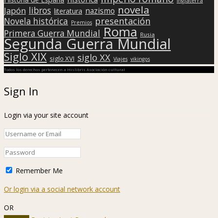
Inglaterra
novela
libros
Japón
nazismo
literatura
presentación
Novela histórica
Premios
Roma
Primera Guerra Mundial
Rusia
Segunda Guerra Mundial
Siglo XIX
siglo XX
siglo XVI
Viajes
vikingos
Todos los derechos pertenecen a Hislibris Asociación cultural
Sign In
Login via your site account
Remember Me
Or login via a social network account
OR