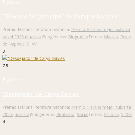
P. plebe
“El ocaso del príncipe” de Enrique Lacárcel
Premio Hislibris literatura histórica:
Premio Hislibris mejor autor/a
novel 2025 (finalista)
Subgéneros:
Biográfico
Temas:
Música
,
Reino
de Napoles
,
S. XVI
3
7.8
P. plebe
"Despejado" de Carys Davies
Premio Hislibris literatura histórica:
Premio Hislibris mejor cubierta
2025 (finalista)
Subgéneros:
Realismo
,
Social
Temas:
Escocia
,
S. XIX
4