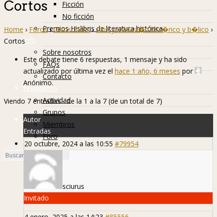
Cortos
Ficción
No ficción
Premios Hislibris de literatura histórica
Home
›
Foros
›
Otros foros
›
Cine y televisi�n hist�rico y b�lico
›
Info
Cortos
Sobre nosotros
Este debate tiene 6 respuestas, 1 mensaje y ha sido
FAQs
actualizado por última vez el
hace 1 año, 6 meses
por
Contacto
Anónimo
.
Hislibreños
Actividad
Viendo 7 entradas - de la 1 a la 7 (de un total de 7)
Grupos
Autor
Miembros
Entradas
Foro
20 octubre, 2024 a las 10:55
#79954
sciurus
Invitado
4 enero, 2025 a las 14:23
#85556