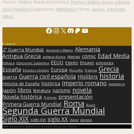
Premio Hislibris literatura histórica:
Premio Hislibris mejor cubierta
2024 (finalista)
Subgéneros:
Mitológico
Temas:
Grecia
,
mitología
,
Mitos
Facebook
Instagram
X
Discord
Patreon
YouTube
Sorpresa
Alemania
2ª Guerra Mundial.
Alejandro Magno
Edad Media
Antigua Grecia
cómic
Atenas
antigua Roma
EEUU
Egipto
Ensayo
entrevista
Edhasa
Ediciones Salamina
Grecia
España
Europa
Estados Unidos
filosofía
Francia
historia
Guerra civil española
Hislibris
guerra
Imperio romano
histórica
Historia de España
Inglaterra
novela
libros
Japón
nazismo
literatura
presentación
Novela histórica
Premios
Roma
Primera Guerra Mundial
Rusia
Segunda Guerra Mundial
Siglo XIX
siglo XX
siglo XVI
Viajes
vikingos
Todos los derechos pertenecen a Hislibris Asociación cultural