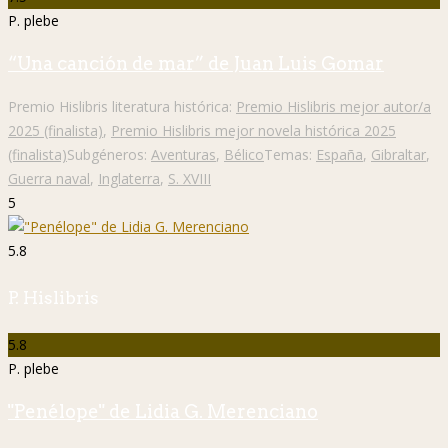
P. plebe
“Una canción de mar” de Juan Luis Gomar
Premio Hislibris literatura histórica:
Premio Hislibris mejor autor/a
2025 (finalista)
,
Premio Hislibris mejor novela histórica 2025
(finalista)
Subgéneros:
Aventuras
,
Bélico
Temas:
España
,
Gibraltar
,
Guerra naval
,
Inglaterra
,
S. XVIII
5
5.8
P. Hislibris
5.8
P. plebe
"Penélope" de Lidia G. Merenciano