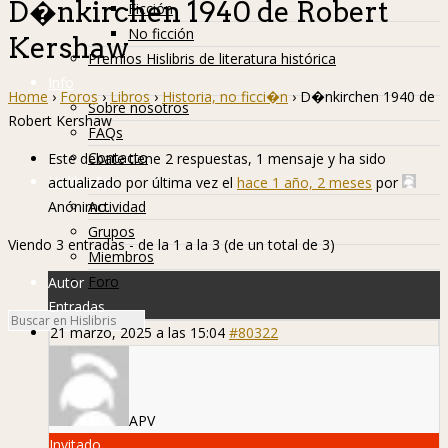
D�nkirchen 1940 de Robert
Ficción
No ficción
Kershaw
Premios Hislibris de literatura histórica
Info
Home
›
Foros
›
Libros
›
Historia, no ficci�n
›
D�nkirchen 1940 de
Sobre nosotros
Robert Kershaw
FAQs
Contacto
Este debate tiene 2 respuestas, 1 mensaje y ha sido
Hislibreños
actualizado por última vez el
hace 1 año, 2 meses
por
Anónimo
.
Actividad
Grupos
Viendo 3 entradas - de la 1 a la 3 (de un total de 3)
Miembros
Foro
Autor
Entradas
21 marzo, 2025 a las 15:04
#80322
APV
Invitado