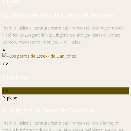
P. plebe
La taberna de Silos de Lorenzo G. Acebedo
Premio Hislibris literatura histórica:
Premio Hislibris mejor novela
histórica 2023 (ganador/a)
Subgéneros:
Intriga-Misterio
Temas:
Berceo
,
monasterio
,
monjes
,
S. XIII
,
Silos
2
7.5
P. Hislibris
6.2
P. plebe
«Los perros de Essex» de Dan Jones
Premio Hislibris literatura histórica:
Premio Hislibris a la mejor
novela histórica traducida 2024 (finalista)
Subgéneros:
Aventuras
,