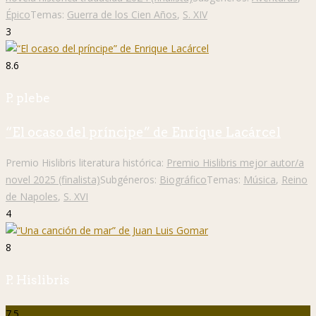
Épico
Temas:
Guerra de los Cien Años
,
S. XIV
3
8.6
P. plebe
“El ocaso del príncipe” de Enrique Lacárcel
Premio Hislibris literatura histórica:
Premio Hislibris mejor autor/a
novel 2025 (finalista)
Subgéneros:
Biográfico
Temas:
Música
,
Reino
de Napoles
,
S. XVI
4
8
P. Hislibris
7.5