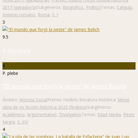
2017 (ganador/a)
Subgéneros:
Biográfico
,
Político
Temas:
Calígula
,
Imperio romano
,
Roma
,
S. I
3
9.5
P. Hislibris
9
P. plebe
"El mundo que forjó la peste" de James Belich
Ámbito:
Historia Social
Premio Hislibris literatura histórica:
Mejor
obra de no ficción histórica 2025 (finalista)
Subgéneros:
Académico
,
Argumentativo
,
Divulgativo
Temas:
Edad Media
,
Peste
Negra
,
S. XIV
4