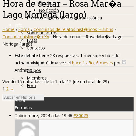
Hora de cenar – Rosa Mar�a
Ficción
No ficción
Lago Noriega (largo)
Premios Hislibris de literatura histórica
Info
Home
›
Foros
›
Concursos de relatos hist�ricos Hislibris
›
Sobre nosotros
Concurso hislibre�o XV
›
Hora de cenar – Rosa Mar�a Lago
FAQs
Noriega (largo)
Contacto
Hislibreños
Este debate tiene 28 respuestas, 1 mensaje y ha sido
actualizado por última vez el
hace 1 año, 6 meses
por
Actividad
Anónimo
.
Grupos
Miembros
Viendo 15 entradas - de la 1 a la 15 (de un total de 29)
Foro
1
2
→
Autor
Entradas
2 diciembre, 2024 a las 19:46
#80075