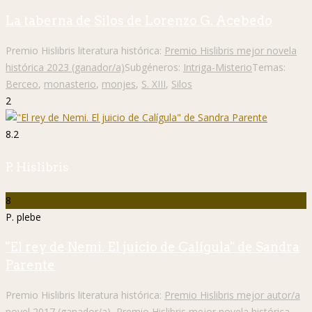
La taberna de Silos de Lorenzo G. Acebedo
Premio Hislibris literatura histórica:
Premio Hislibris mejor novela
histórica 2023 (ganador/a)
Subgéneros:
Intriga-Misterio
Temas:
Berceo
,
monasterio
,
monjes
,
S. XIII
,
Silos
2
8.2
P. Hislibris
8
P. plebe
"El rey de Nemi. El juicio de Calígula" de Sandra
Parente
Premio Hislibris literatura histórica:
Premio Hislibris mejor autor/a
novel 2017 (ganador/a)
,
Premio Hislibris mejor novela histórica