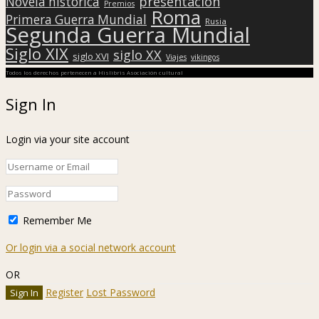
presentación
Novela histórica
Premios
Roma
Primera Guerra Mundial
Rusia
Segunda Guerra Mundial
Siglo XIX
siglo XX
siglo XVI
Viajes
vikingos
Todos los derechos pertenecen a Hislibris Asociación cultural
Sign In
Login via your site account
Remember Me
Or login via a social network account
OR
Register
Lost Password