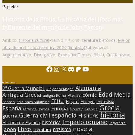
P. plebe
Historia de la Biblia. La historia del libro más
influyente del mundo de John Barton
Ámbito:
Historia cultural
Premio Hislibris literatura histórica:
Mejor
obra de no ficción histórica 2024 (finalista)
Subgéneros:
Argumentativo
,
Divulgativo
,
Expositivo
Temas:
Biblia
,
Cristianismo
Facebook
Instagram
X
Discord
Patreon
YouTube
Sorpresa
Alemania
2ª Guerra Mundial.
Alejandro Magno
Edad Media
Antigua Grecia
cómic
Atenas
antigua Roma
EEUU
Egipto
Ensayo
entrevista
Edhasa
Ediciones Salamina
Grecia
España
Europa
Estados Unidos
filosofía
Francia
historia
Guerra civil española
Hislibris
guerra
Imperio romano
histórica
Historia de España
Inglaterra
novela
libros
Japón
nazismo
literatura