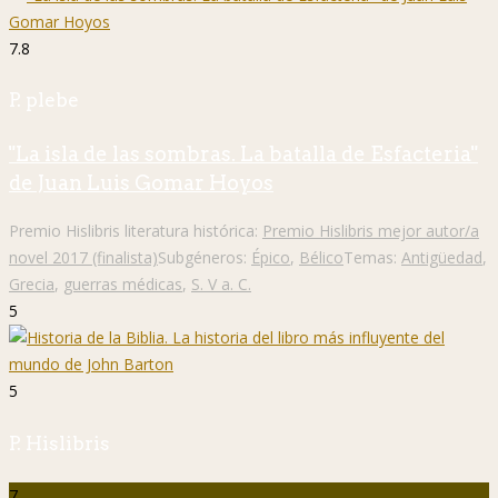
7.8
P. plebe
"La isla de las sombras. La batalla de Esfacteria"
de Juan Luis Gomar Hoyos
Premio Hislibris literatura histórica:
Premio Hislibris mejor autor/a
novel 2017 (finalista)
Subgéneros:
Épico
,
Bélico
Temas:
Antigüedad
,
Grecia
,
guerras médicas
,
S. V a. C.
5
5
P. Hislibris
7