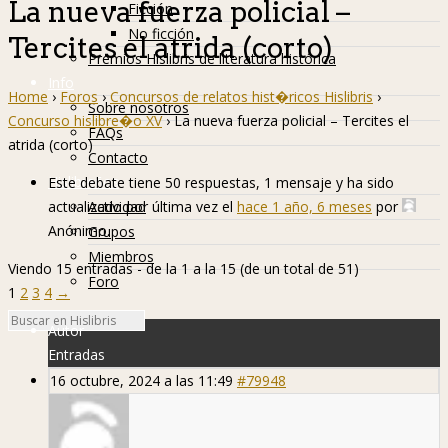
La nueva fuerza policial –
Ficción
No ficción
Tercites el atrida (corto)
Premios Hislibris de literatura histórica
Info
Home
›
Foros
›
Concursos de relatos hist�ricos Hislibris
›
Sobre nosotros
Concurso hislibre�o XV
›
La nueva fuerza policial – Tercites el
FAQs
atrida (corto)
Contacto
Hislibreños
Este debate tiene 50 respuestas, 1 mensaje y ha sido
actualizado por última vez el
hace 1 año, 6 meses
por
Actividad
Anónimo
.
Grupos
Miembros
Viendo 15 entradas - de la 1 a la 15 (de un total de 51)
Foro
1
2
3
4
→
Autor
Entradas
16 octubre, 2024 a las 11:49
#79948