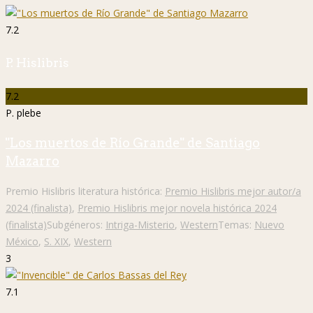
7.2
P. Hislibris
7.2
P. plebe
"Los muertos de Río Grande" de Santiago
Mazarro
Premio Hislibris literatura histórica:
Premio Hislibris mejor autor/a
2024 (finalista)
,
Premio Hislibris mejor novela histórica 2024
(finalista)
Subgéneros:
Intriga-Misterio
,
Western
Temas:
Nuevo
México
,
S. XIX
,
Western
3
7.1