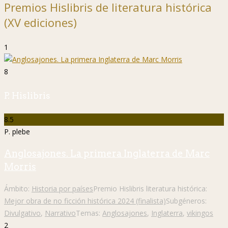
Premios Hislibris de literatura histórica
(XV ediciones)
1
8
P. Hislibris
8.5
P. plebe
Anglosajones. La primera Inglaterra de Marc
Morris
Ámbito:
Historia por países
Premio Hislibris literatura histórica:
Mejor obra de no ficción histórica 2024 (finalista)
Subgéneros:
Divulgativo
,
Narrativo
Temas:
Anglosajones
,
Inglaterra
,
vikingos
2