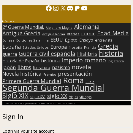
Facebook
Instagram
X
Discord
Patreon
YouTube
Sorpresa
Alemania
2ª Guerra Mundial.
Alejandro Magno
Edad Media
Antigua Grecia
cómic
Atenas
antigua Roma
EEUU
Egipto
Ensayo
entrevista
Edhasa
Ediciones Salamina
Grecia
España
Europa
Estados Unidos
filosofía
Francia
historia
Guerra civil española
Hislibris
guerra
Imperio romano
histórica
Historia de España
Inglaterra
novela
libros
Japón
nazismo
literatura
presentación
Novela histórica
Premios
Roma
Primera Guerra Mundial
Rusia
Segunda Guerra Mundial
Siglo XIX
siglo XX
siglo XVI
Viajes
vikingos
Todos los derechos pertenecen a Hislibris Asociación cultural
Sign In
Login via your site account