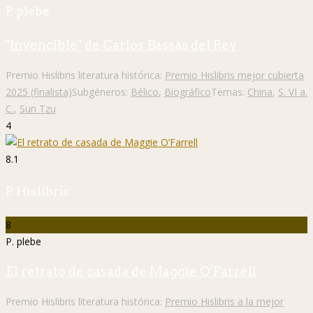
P. plebe
"Invencible" de Carlos Bassas del Rey
Premio Hislibris literatura histórica:
Premio Hislibris mejor cubierta
2025 (finalista)
Subgéneros:
Bélico
,
Biográfico
Temas:
China
,
S. VI a.
C.
,
Sun Tzu
4
8.1
P. Hislibris
8
P. plebe
El retrato de casada de Maggie O’Farrell
Premio Hislibris literatura histórica:
Premio Hislibris a la mejor