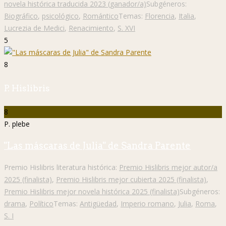
novela histórica traducida 2023 (ganador/a)
Subgéneros:
Biográfico
,
psicológico
,
Romántico
Temas:
Florencia
,
Italia
,
Lucrezia de Medici
,
Renacimiento
,
S. XVI
5
8
P. Hislibris
8
P. plebe
"Las máscaras de Julia" de Sandra Parente
Premio Hislibris literatura histórica:
Premio Hislibris mejor autor/a
2025 (finalista)
,
Premio Hislibris mejor cubierta 2025 (finalista)
,
Premio Hislibris mejor novela histórica 2025 (finalista)
Subgéneros:
drama
,
Político
Temas:
Antigüedad
,
Imperio romano
,
Julia
,
Roma
,
S. I