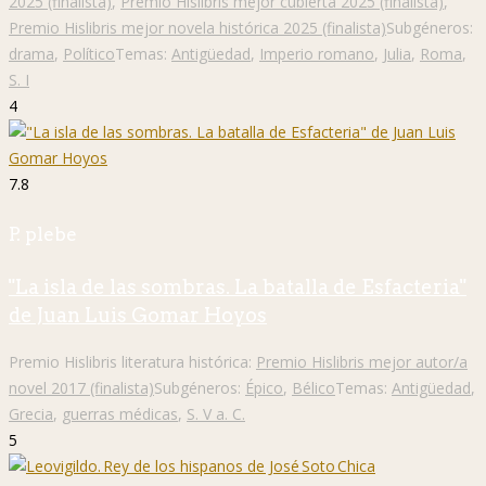
2025 (finalista)
,
Premio Hislibris mejor cubierta 2025 (finalista)
,
Premio Hislibris mejor novela histórica 2025 (finalista)
Subgéneros:
drama
,
Político
Temas:
Antigüedad
,
Imperio romano
,
Julia
,
Roma
,
S. I
4
7.8
P. plebe
"La isla de las sombras. La batalla de Esfacteria"
de Juan Luis Gomar Hoyos
Premio Hislibris literatura histórica:
Premio Hislibris mejor autor/a
novel 2017 (finalista)
Subgéneros:
Épico
,
Bélico
Temas:
Antigüedad
,
Grecia
,
guerras médicas
,
S. V a. C.
5