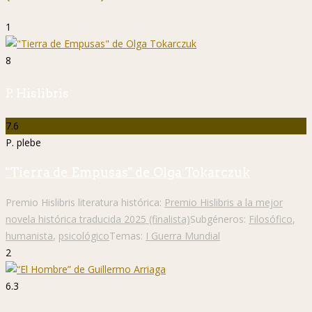
1
8
P. Hislibris
7.6
P. plebe
"Tierra de Empusas" de Olga Tokarczuk
Premio Hislibris literatura histórica:
Premio Hislibris a la mejor
novela histórica traducida 2025 (finalista)
Subgéneros:
Filosófico
,
humanista
,
psicológico
Temas:
I Guerra Mundial
2
6.3