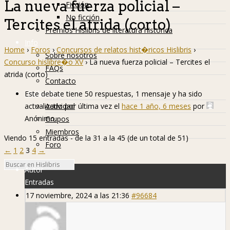
La nueva fuerza policial –
Ficción
No ficción
Tercites el atrida (corto)
Premios Hislibris de literatura histórica
Info
Home
›
Foros
›
Concursos de relatos hist�ricos Hislibris
›
Sobre nosotros
Concurso hislibre�o XV
›
La nueva fuerza policial – Tercites el
FAQs
atrida (corto)
Contacto
Hislibreños
Este debate tiene 50 respuestas, 1 mensaje y ha sido
actualizado por última vez el
hace 1 año, 6 meses
por
Actividad
Anónimo
.
Grupos
Miembros
Viendo 15 entradas - de la 31 a la 45 (de un total de 51)
Foro
←
1
2
3
4
→
Autor
Entradas
17 noviembre, 2024 a las 21:36
#96684