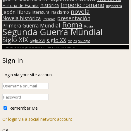
Imperio romano
histórica
Historia de España
Inglaterra
novela
libros
Japón
nazismo
literatura
presentación
Novela histórica
Premios
Roma
Primera Guerra Mundial
Rusia
Segunda Guerra Mundial
Siglo XIX
siglo XX
siglo XVI
Viajes
vikingos
Todos los derechos pertenecen a Hislibris Asociación cultural
Sign In
Login via your site account
Remember Me
Or login via a social network account
OR