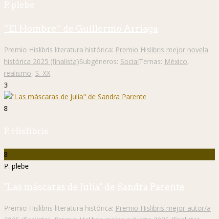
P. plebe
“El Hombre” de Guillermo Arriaga
Premio Hislibris literatura histórica:
Premio Hislibris mejor novela
histórica 2025 (finalista)
Subgéneros:
Social
Temas:
México
,
realismo
,
S. XX
3
8
P. Hislibris
8
P. plebe
"Las máscaras de Julia" de Sandra Parente
Premio Hislibris literatura histórica:
Premio Hislibris mejor autor/a