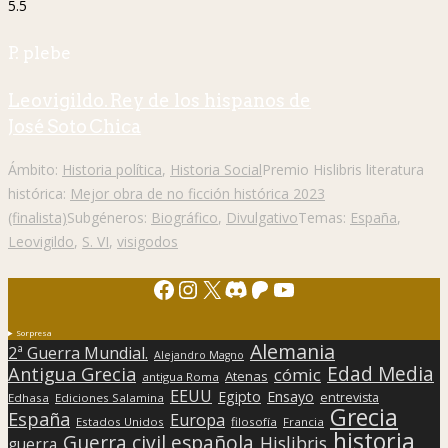
5.5
P. plebe
Leovigildo. Rey de los hispanos de
José Soto Chica
Ámbito:
Historia política
,
Historia Social
Premio Hislibris literatura
histórica:
Mejor obra de no ficción histórica 2023
(finalista)
Subgéneros:
Biográfico
,
Divulgativo
Temas:
España
,
Leovigildo
,
S. VI
,
visigodos
Facebook
Instagram
X
Discord
Patreon
YouTube
Sorpresa
Alemania
2ª Guerra Mundial.
Alejandro Magno
Edad Media
Antigua Grecia
cómic
Atenas
antigua Roma
EEUU
Egipto
Ensayo
entrevista
Edhasa
Ediciones Salamina
Grecia
España
Europa
Estados Unidos
filosofía
Francia
historia
Guerra civil española
Hislibris
guerra