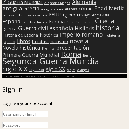
Alemania
2ª Guerra Mundial.
Alejandro Magno
Edad Media
Antigua Grecia
cómic
Atenas
antigua Roma
EEUU
Egipto
Ensayo
entrevista
Edhasa
Ediciones Salamina
Grecia
España
Europa
Estados Unidos
filosofía
Francia
historia
Guerra civil española
Hislibris
guerra
Imperio romano
histórica
Historia de España
Inglaterra
novela
libros
Japón
nazismo
literatura
presentación
Novela histórica
Premios
Roma
Primera Guerra Mundial
Rusia
Segunda Guerra Mundial
Siglo XIX
siglo XX
siglo XVI
Viajes
vikingos
Todos los derechos pertenecen a Hislibris Asociación cultural
Sign In
Login via your site account