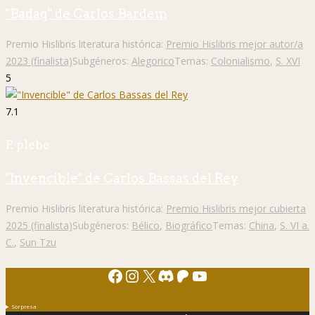
"Badaq" de Carlos Bardem
Premio Hislibris literatura histórica:
Premio Hislibris mejor autor/a
2023 (finalista)
Subgéneros:
Alegorico
Temas:
Colonialismo
,
S. XVI
5
7.1
P. plebe
"Invencible" de Carlos Bassas del Rey
Premio Hislibris literatura histórica:
Premio Hislibris mejor cubierta
2025 (finalista)
Subgéneros:
Bélico
,
Biográfico
Temas:
China
,
S. VI a.
C.
,
Sun Tzu
Facebook
Instagram
X
Discord
Patreon
YouTube
Sorpresa