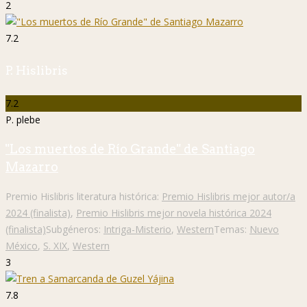
2
7.2
P. Hislibris
7.2
P. plebe
"Los muertos de Río Grande" de Santiago
Mazarro
Premio Hislibris literatura histórica:
Premio Hislibris mejor autor/a
2024 (finalista)
,
Premio Hislibris mejor novela histórica 2024
(finalista)
Subgéneros:
Intriga-Misterio
,
Western
Temas:
Nuevo
México
,
S. XIX
,
Western
3
7.8