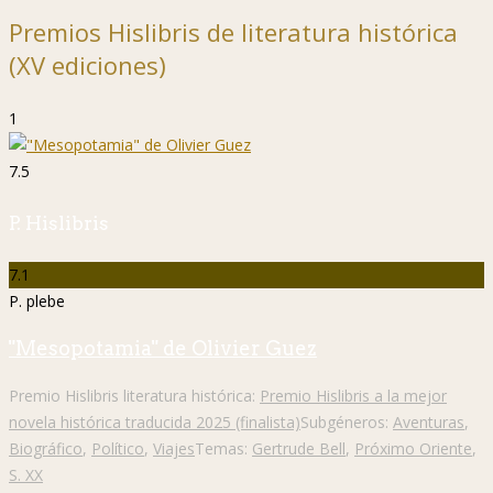
Premios Hislibris de literatura histórica
(XV ediciones)
1
7.5
P. Hislibris
7.1
P. plebe
"Mesopotamia" de Olivier Guez
Premio Hislibris literatura histórica:
Premio Hislibris a la mejor
novela histórica traducida 2025 (finalista)
Subgéneros:
Aventuras
,
Biográfico
,
Político
,
Viajes
Temas:
Gertrude Bell
,
Próximo Oriente
,
S. XX