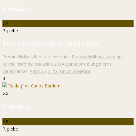
P. Hislibris
7.4
P. plebe
Tren a Samarcanda de Guzel Yájina
Premio Hislibris literatura histórica:
Premio Hislibris a la mejor
novela histórica traducida 2024 (ganador/a)
Subgéneros:
Viajes
Temas:
Años 20
,
S. XX
,
Unión Soviética
4
5.5
P. Hislibris
5.8
P. plebe