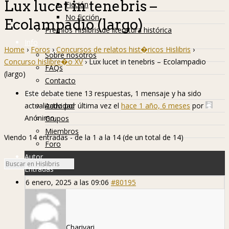
Lux lucet in tenebris –
Ficción
No ficción
Ecolampadio (largo)
Premios Hislibris de literatura histórica
Info
Home
›
Foros
›
Concursos de relatos hist�ricos Hislibris
›
Sobre nosotros
Concurso hislibre�o XV
›
Lux lucet in tenebris – Ecolampadio
FAQs
(largo)
Contacto
Hislibreños
Este debate tiene 13 respuestas, 1 mensaje y ha sido
actualizado por última vez el
hace 1 año, 6 meses
por
Actividad
Anónimo
.
Grupos
Miembros
Viendo 14 entradas - de la 1 a la 14 (de un total de 14)
Foro
Autor
Entradas
6 enero, 2025 a las 09:06
#80195
Charivari