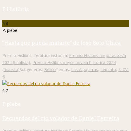
P. Hislibris
4.8
P. plebe
"Hasta que pueda matarte" de José Soto Chica
Premio Hislibris literatura histórica:
Premio Hislibris mejor autor/a
2024 (finalista)
,
Premio Hislibris mejor novela histórica 2024
(finalista)
Subgéneros:
Bélico
Temas:
Las Alpujarras
,
Lepanto
,
S. XVI
4
6.7
P. plebe
Recuerdos del río volador de Daniel Ferreira
Premio Hislibris literatura histórica:
Premio Hislibris mejor cubierta