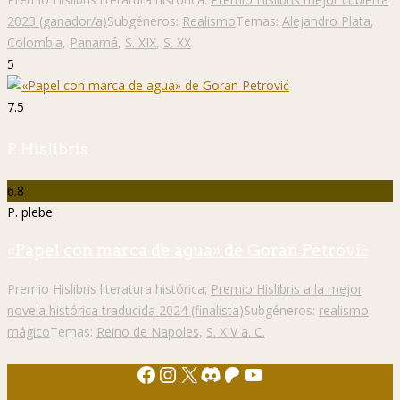
2023 (ganador/a)
Subgéneros:
Realismo
Temas:
Alejandro Plata
,
Colombia
,
Panamá
,
S. XIX
,
S. XX
5
7.5
P. Hislibris
6.8
P. plebe
«Papel con marca de agua» de Goran Petrović
Premio Hislibris literatura histórica:
Premio Hislibris a la mejor
novela histórica traducida 2024 (finalista)
Subgéneros:
realismo
mágico
Temas:
Reino de Napoles
,
S. XIV a. C.
Facebook
Instagram
X
Discord
Patreon
YouTube