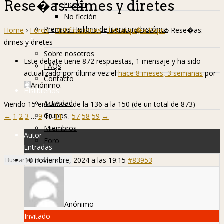
Rese�as: dimes y diretes
Ficción
No ficción
Premios Hislibris de literatura histórica
Home
›
Foros
›
Notificaciones
›
Tetrarqu�a Papri
›
Rese�as:
Info
dimes y diretes
Sobre nosotros
Este debate tiene 872 respuestas, 1 mensaje y ha sido
FAQs
actualizado por última vez el
hace 8 meses, 3 semanas
por
Contacto
Anónimo
.
Hislibreños
Actividad
Viendo 15 entradas - de la 136 a la 150 (de un total de 873)
Grupos
←
1
2
3
…
9
10
11
…
57
58
59
→
Miembros
Autor
Foro
Entradas
10 noviembre, 2024 a las 19:15
#83953
Anónimo
Invitado