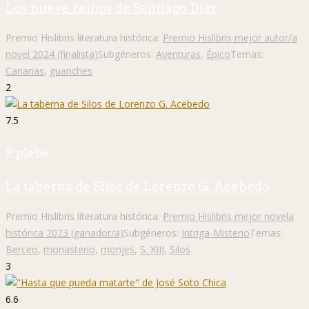
Los nueve reinos de Santiago Díaz
Premio Hislibris literatura histórica:
Premio Hislibris mejor autor/a
novel 2024 (finalista)
Subgéneros:
Aventuras
,
Épico
Temas:
Canarias
,
guanches
2
7.5
P. plebe
La taberna de Silos de Lorenzo G. Acebedo
Premio Hislibris literatura histórica:
Premio Hislibris mejor novela
histórica 2023 (ganador/a)
Subgéneros:
Intriga-Misterio
Temas:
Berceo
,
monasterio
,
monjes
,
S. XIII
,
Silos
3
6.6