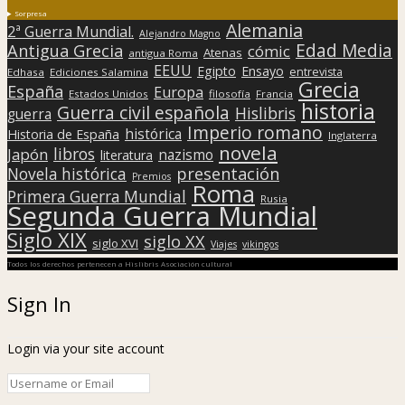
Sorpresa
Alemania
2ª Guerra Mundial.
Alejandro Magno
Edad Media
Antigua Grecia
cómic
Atenas
antigua Roma
EEUU
Egipto
Ensayo
entrevista
Edhasa
Ediciones Salamina
Grecia
España
Europa
Estados Unidos
filosofía
Francia
historia
Guerra civil española
Hislibris
guerra
Imperio romano
histórica
Historia de España
Inglaterra
novela
libros
Japón
nazismo
literatura
presentación
Novela histórica
Premios
Roma
Primera Guerra Mundial
Rusia
Segunda Guerra Mundial
Siglo XIX
siglo XX
siglo XVI
Viajes
vikingos
Todos los derechos pertenecen a Hislibris Asociación cultural
Sign In
Login via your site account