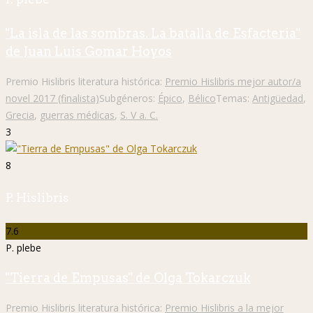
"La isla de las sombras. La batalla de Esfacteria"
de Juan Luis Gomar Hoyos
Premio Hislibris literatura histórica:
Premio Hislibris mejor autor/a
novel 2017 (finalista)
Subgéneros:
Épico
,
Bélico
Temas:
Antigüedad
,
Grecia
,
guerras médicas
,
S. V a. C.
3
8
P. Hislibris
7.6
P. plebe
"Tierra de Empusas" de Olga Tokarczuk
Premio Hislibris literatura histórica:
Premio Hislibris a la mejor