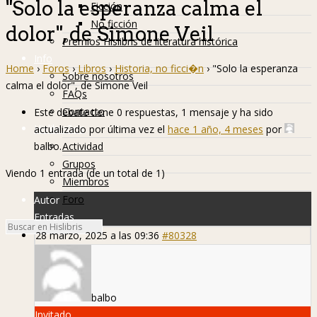
"Solo la esperanza calma el
Ficción
No ficción
dolor", de Simone Veil
Premios Hislibris de literatura histórica
Info
Home
›
Foros
›
Libros
›
Historia, no ficci�n
›
"Solo la esperanza
Sobre nosotros
calma el dolor", de Simone Veil
FAQs
Contacto
Este debate tiene 0 respuestas, 1 mensaje y ha sido
Hislibreños
actualizado por última vez el
hace 1 año, 4 meses
por
balbo
.
Actividad
Grupos
Viendo 1 entrada (de un total de 1)
Miembros
Foro
Autor
Entradas
28 marzo, 2025 a las 09:36
#80328
balbo
Invitado