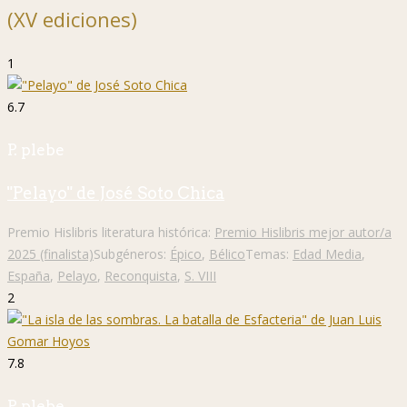
(XV ediciones)
1
6.7
P. plebe
"Pelayo" de José Soto Chica
Premio Hislibris literatura histórica:
Premio Hislibris mejor autor/a
2025 (finalista)
Subgéneros:
Épico
,
Bélico
Temas:
Edad Media
,
España
,
Pelayo
,
Reconquista
,
S. VIII
2
7.8
P. plebe