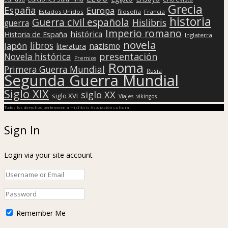
Grecia
España
Europa
Estados Unidos
filosofía
Francia
historia
Guerra civil española
Hislibris
guerra
Imperio romano
histórica
Historia de España
Inglaterra
novela
libros
Japón
nazismo
literatura
presentación
Novela histórica
Premios
Roma
Primera Guerra Mundial
Rusia
Segunda Guerra Mundial
Siglo XIX
siglo XX
siglo XVI
Viajes
vikingos
Todos los derechos pertenecen a Hislibris Asociación cultural
Sign In
Login via your site account
Remember Me