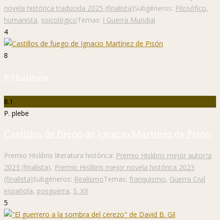
novela histórica traducida 2025 (finalista)
Subgéneros:
Filosófico
,
humanista
,
psicológico
Temas:
I Guerra Mundial
4
8
P. Hislibris
8.1
P. plebe
Castillos de fuego de Ignacio Martínez de Pisón
Premio Hislibris literatura histórica:
Premio Hislibris mejor autor/a
2023 (finalista)
,
Premio Hislibris mejor novela histórica 2023
(finalista)
Subgéneros:
Realismo
Temas:
franquismo
,
Guerra Civil
española
,
posguerra
,
S. XX
5