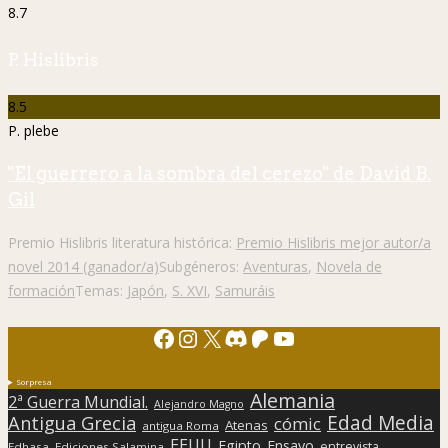
8.7
P. Hislibris
8.5
P. plebe
"El guerrero a la sombra del cerezo" de David B.
Gil
Premio Hislibris literatura histórica:
Premio Hislibris mejor autor/a
novel 2014 (ganador/a)
Subgéneros:
Aventuras
,
Novela de
formación
Temas:
Japón
,
S. XVI
,
Samuráis
Facebook
Instagram
X
Discord
Patreon
YouTube
Sorpresa
Alemania
2ª Guerra Mundial.
Alejandro Magno
Edad Media
Antigua Grecia
cómic
Atenas
antigua Roma
EEUU
Egipto
Ensayo
entrevista
Edhasa
Ediciones Salamina