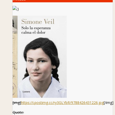
[img]
https://i.postimg.cc/ry3GLYbR/9788426431226.jpg
[/img]
Quote: