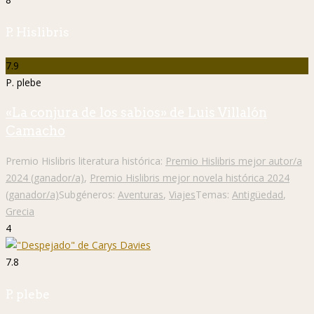
P. Hislibris
7.9
P. plebe
«La conjura de los sabios» de Luis Villalón
Camacho
Premio Hislibris literatura histórica:
Premio Hislibris mejor autor/a
2024 (ganador/a)
,
Premio Hislibris mejor novela histórica 2024
(ganador/a)
Subgéneros:
Aventuras
,
Viajes
Temas:
Antigüedad
,
Grecia
4
7.8
P. plebe