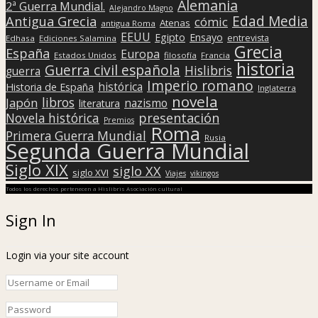
Alemania
2ª Guerra Mundial.
Alejandro Magno
Edad Media
Antigua Grecia
cómic
Atenas
antigua Roma
EEUU
Egipto
Ensayo
entrevista
Edhasa
Ediciones Salamina
Grecia
España
Europa
Estados Unidos
filosofía
Francia
historia
Guerra civil española
Hislibris
guerra
Imperio romano
histórica
Historia de España
Inglaterra
novela
libros
Japón
nazismo
literatura
presentación
Novela histórica
Premios
Roma
Primera Guerra Mundial
Rusia
Segunda Guerra Mundial
Siglo XIX
siglo XX
siglo XVI
Viajes
vikingos
Todos los derechos pertenecen a Hislibris Asociación cultural
Sign In
Login via your site account