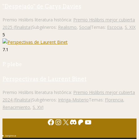
"Despejado" de Carys Davies
Premio Hislibris literatura histórica:
Premio Hislibris mejor cubierta
2025 (finalista)
Subgéneros:
Realismo
,
Social
Temas:
Escocia
,
S. XIX
5
7.1
P. plebe
Perspectivas de Laurent Binet
Premio Hislibris literatura histórica:
Premio Hislibris mejor cubierta
2024 (finalista)
Subgéneros:
Intriga-Misterio
Temas:
Florencia
,
Renacimiento
,
S. XVI
Facebook
Instagram
X
Discord
Patreon
YouTube
Sorpresa