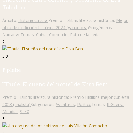
Tobalina
Ámbito:
Historia cultural
Premio Hislibris literatura histórica:
Mejor
obra de no ficción histórica 2024 (ganador/a)
Subgéneros:
Narrativo
Temas:
China
,
Comercio
,
Ruta de la seda
2
5.9
P. plebe
"Thule. El sueño del norte" de Elisa Beni
Premio Hislibris literatura histórica:
Premio Hislibris mejor cubierta
2023 (finalista)
Subgéneros:
Aventuras
,
Político
Temas:
II Guerra
Mundial
,
S. XX
3
8