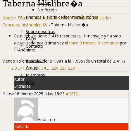
Taberna Hislibre�a
Ficción
No ficción
Premios Hislibris de literatura histórica
Home
›
Foros
›
Concursos de relatos hist�ricos Hislibris
›
Info
Concurso hislibre�o XV
›
Taberna Hislibre�a
Sobre nosotros
Este debate tiene 3,416 respuestas, 1 mensaje y ha sido
FAQs
actualizado por última vez el
hace 9 meses, 3 semanas
por
Contacto
Anónimo
.
Hislibreños
Actividad
Viendo 15 entradas - de la 1,981 a la 1,995 (de un total de 3,417)
Grupos
←
1
2
3
…
132
133
134
…
226
227
228
→
Miembros
Autor
Foro
Entradas
18 enero, 2025 a las 18:23
#92721
Anónimo
Invitado