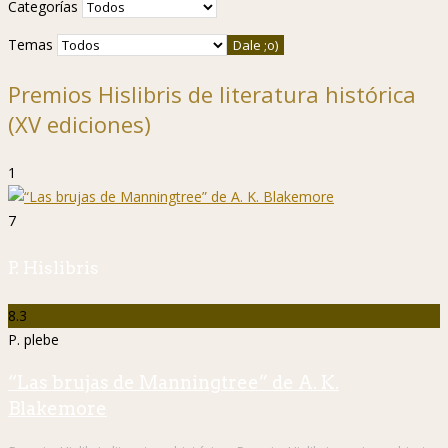
Categorías
Temas
Premios Hislibris de literatura histórica
(XV ediciones)
1
7
P. Hislibris
8.3
P. plebe
“Las brujas de Manningtree” de A. K.
Blakemore