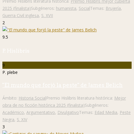
Premio Hislibris literatura histórica:
Premio Hislibris mejor cubierta
2025 (finalista)
Subgéneros:
humanista
,
Social
Temas:
Brujería
,
Guerra Civil inglesa
,
S. XVII
2
9.5
P. Hislibris
9
P. plebe
"El mundo que forjó la peste" de James Belich
Ámbito:
Historia Social
Premio Hislibris literatura histórica:
Mejor
obra de no ficción histórica 2025 (finalista)
Subgéneros:
Académico
,
Argumentativo
,
Divulgativo
Temas:
Edad Media
,
Peste
Negra
,
S. XIV
3