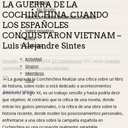
Ficción
LA GUERRA DE LA
No ficción
COCHINCHINA. CUANDO
Premios Hislibris de literatura histórica
LOS ESPAÑOLES
Info
Sobre nosotros
CONQUISTARON VIETNAM –
FAQs
Luis Alejandre Sintes
Contacto
Hislibreños
Actividad
Urogallo
24 octubre, 2006
27 Comentarios
1911 vistas
Grandes
Grupos
contiendas
,
Historias especializadas
Miembros
Realizar una crítica sobre un libro
Foro
de historia, sobre todo si está dedicado a acontecimientos
anteriores al siglo XX, es un trabajo sencillo y hasta podría decir
que objetivo. Al contrario que la crítica de una novela, donde
entran los gustos personales, o la crítica de una obra sobre la
historia reciente, donde inciden los posicionamientos personales,
enfrentarse a una obra sobre la campaña española en
Cochinchina es una ocupación realmente agradable.