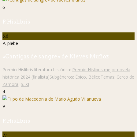
6
P. Hislibris
6.6
P. plebe
«Cantigas de sangre» de Nieves Muñoz
Premio Hislibris literatura histórica:
Premio Hislibris mejor novela
histórica 2024 (finalista)
Subgéneros:
Épico
,
Bélico
Temas:
Cerco de
Zamora
,
S. XI
4
9
P. Hislibris
7.1