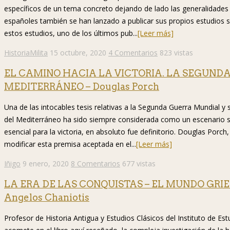
específicos de un tema concreto dejando de lado las generalidad
españoles también se han lanzado a publicar sus propios estudios s
estos estudios, uno de los últimos pub...
[Leer más]
HistoriaMilita
15 octubre, 2020
4 Comentarios
823 vistas
EL CAMINO HACIA LA VICTORIA. LA SEGUND
MEDITERRÁNEO – Douglas Porch
Una de las intocables tesis relativas a la Segunda Guerra Mundial y s
del Mediterráneo ha sido siempre considerada como un escenario sec
esencial para la victoria, en absoluto fue definitorio. Douglas Porch
modificar esta premisa aceptada en el...
[Leer más]
Iñigo
9 enero, 2020
8 Comentarios
677 vistas
LA ERA DE LAS CONQUISTAS – EL MUNDO GRI
Angelos Chaniotis
Profesor de Historia Antigua y Estudios Clásicos del Instituto de E