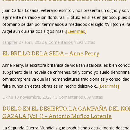
Juan Carlos Losada, veterano escritor, nos presenta un digno y solv
ágilmente narrado y sin florituras. El título en sí es engañoso, pues
otomano se dan por terminados a mediados del siglo XVII (con el f
Argel aún duraría dos siglos más...
[Leer más]
sanpifer
27 abril, 2022
6 Comentarios
1293 vistas
EL BRILLO DE LA SEDA – Anne Perry
Anne Perry, la escritora británica de vida tan azarosa, es bien cono
subgénero de la novela de crímenes, tal y como yo suelo denomina
omnicomprensiva que las nomenclaturas tradicionales y consolidada
falta nunca en estas obras es un hecho delictivo c...
[Leer más]
Likine
10 noviembre, 2020
13 Comentarios
609 vistas
DUELO EN EL DESIERTO. LA CAMPAÑA DEL NO
GAZALA (Vol. 1) – Antonio Muñoz Lorente
La Segunda Guerra Mundial sigue produciendo actualmente decenas d