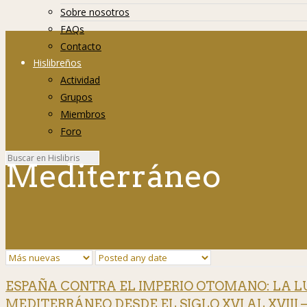
Sobre nosotros
FAQs
Contacto
Hislibreños
Actividad
Grupos
Miembros
Foro
Mediterráneo
ESPAÑA CONTRA EL IMPERIO OTOMANO: LA L
MEDITERRÁNEO DESDE EL SIGLO XVI AL XVIII – 