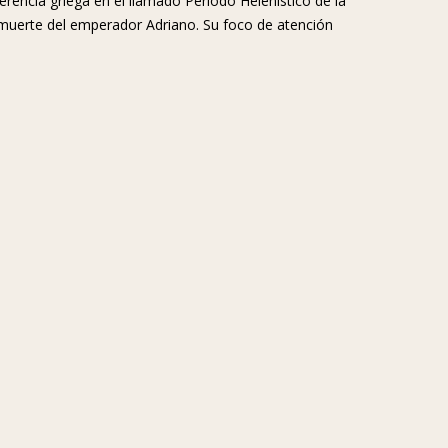
erencia griega en el llamado Periodo Helenístico de la
 muerte del emperador Adriano. Su foco de atención