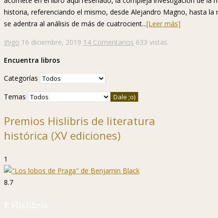
acomete en el libro aquí reseñado, la compleja investigación de la h
historia, referenciando el mismo, desde Alejandro Magno, hasta la
se adentra al análisis de más de cuatrocient...
[Leer más]
Iñigo
16 diciembre, 2019
14 Comentarios
633 vistas
Encuentra libros
Categorías
Temas
Premios Hislibris de literatura
histórica (XV ediciones)
1
8.7
P. Hislibris