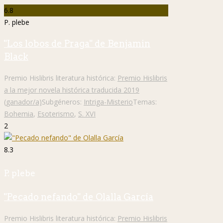
6.8
P. plebe
"Los lobos de Praga" de Benjamin
Black
Premio Hislibris literatura histórica:
Premio Hislibris
a la mejor novela histórica traducida 2019
(ganador/a)
Subgéneros:
Intriga-Misterio
Temas:
Bohemia
,
Esoterismo
,
S. XVI
2
8.3
P. plebe
"Pecado nefando" de Olalla García
Premio Hislibris literatura histórica:
Premio Hislibris