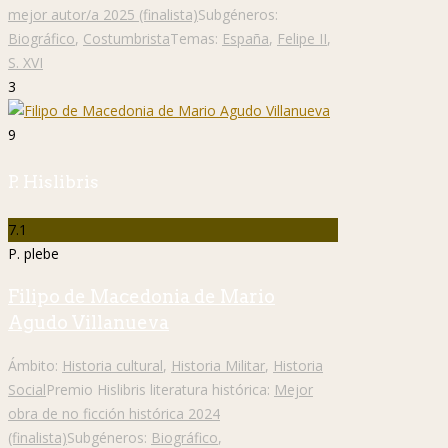
mejor autor/a 2025 (finalista)
Subgéneros:
Biográfico
,
Costumbrista
Temas:
España
,
Felipe II
,
S. XVI
3
9
P. Hislibris
7.1
P. plebe
Filipo de Macedonia de Mario
Agudo Villanueva
Ámbito:
Historia cultural
,
Historia Militar
,
Historia
Social
Premio Hislibris literatura histórica:
Mejor
obra de no ficción histórica 2024
(finalista)
Subgéneros:
Biográfico
,