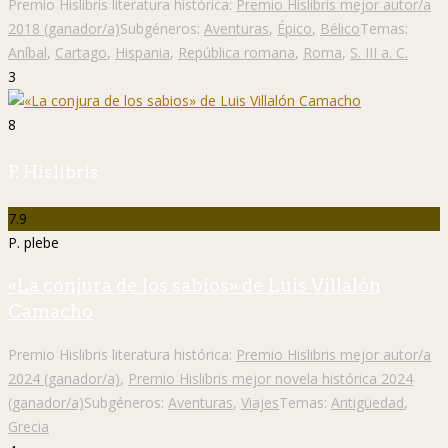
Premio Hislibris literatura histórica:
Premio Hislibris mejor autor/a
2018 (ganador/a)
Subgéneros:
Aventuras
,
Épico
,
Bélico
Temas:
Aníbal
,
Cartago
,
Hispania
,
República romana
,
Roma
,
S. III a. C.
3
8
P. Hislibris
7.9
P. plebe
«La conjura de los sabios» de Luis Villalón
Camacho
Premio Hislibris literatura histórica:
Premio Hislibris mejor autor/a
2024 (ganador/a)
,
Premio Hislibris mejor novela histórica 2024
(ganador/a)
Subgéneros:
Aventuras
,
Viajes
Temas:
Antigüedad
,
Grecia