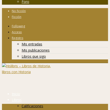
Foro
No ficción
Ficción
Following
Acceso
Registro
Mis entradas
Mis publicaciones
Libros que sigo
Inicio
Libros
Calificaciones