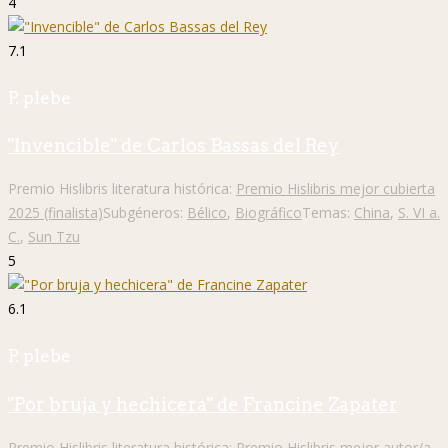
4
7.1
P. plebe
"Invencible" de Carlos Bassas del Rey
Premio Hislibris literatura histórica:
Premio Hislibris mejor cubierta
2025 (finalista)
Subgéneros:
Bélico
,
Biográfico
Temas:
China
,
S. VI a.
C.
,
Sun Tzu
5
6.1
P. plebe
"Por bruja y hechicera" de Francine Zapater
Premio Hislibris literatura histórica:
Premio Hislibris mejor autor/a