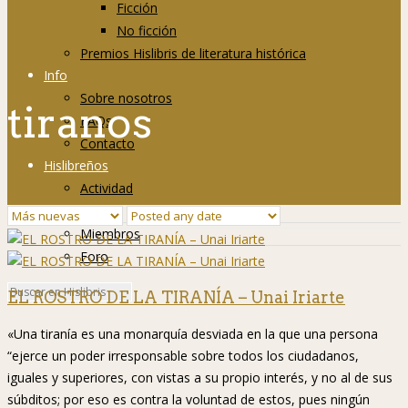
Ficción
No ficción
Premios Hislibris de literatura histórica
Info
Sobre nosotros
tiranos
FAQs
Contacto
Hislibreños
Actividad
Grupos
Miembros
Foro
EL ROSTRO DE LA TIRANÍA – Unai Iriarte
«Una tiranía es una monarquía desviada en la que una persona
“ejerce un poder irresponsable sobre todos los ciudadanos,
iguales y superiores, con vistas a su propio interés, y no al de sus
súbditos; por eso es contra la voluntad de estos, pues ningún