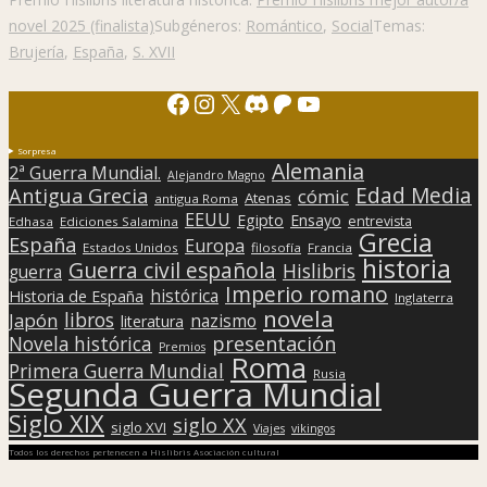
novel 2025 (finalista)
Subgéneros:
Romántico
,
Social
Temas:
Brujería
,
España
,
S. XVII
Facebook
Instagram
X
Discord
Patreon
YouTube
Sorpresa
Alemania
2ª Guerra Mundial.
Alejandro Magno
Edad Media
Antigua Grecia
cómic
Atenas
antigua Roma
EEUU
Egipto
Ensayo
entrevista
Edhasa
Ediciones Salamina
Grecia
España
Europa
Estados Unidos
filosofía
Francia
historia
Guerra civil española
Hislibris
guerra
Imperio romano
histórica
Historia de España
Inglaterra
novela
libros
Japón
nazismo
literatura
presentación
Novela histórica
Premios
Roma
Primera Guerra Mundial
Rusia
Segunda Guerra Mundial
Siglo XIX
siglo XX
siglo XVI
Viajes
vikingos
Todos los derechos pertenecen a Hislibris Asociación cultural