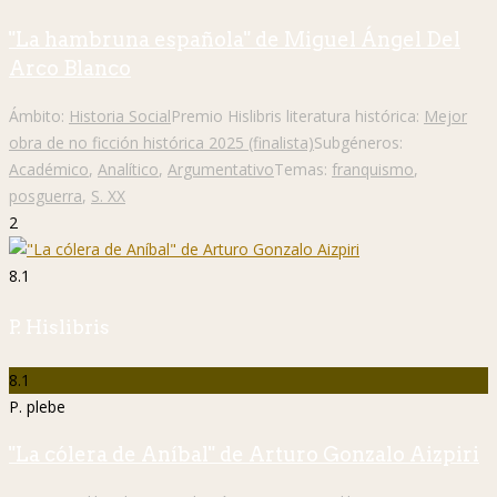
"La hambruna española" de Miguel Ángel Del
Arco Blanco
Ámbito:
Historia Social
Premio Hislibris literatura histórica:
Mejor
obra de no ficción histórica 2025 (finalista)
Subgéneros:
Académico
,
Analítico
,
Argumentativo
Temas:
franquismo
,
posguerra
,
S. XX
2
8.1
P. Hislibris
8.1
P. plebe
"La cólera de Aníbal" de Arturo Gonzalo Aizpiri