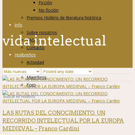
Ficción
No ficción
Premios Hislibris de literatura histórica
Info
Sobre nosotros
vida intelectual
FAQs
Contacto
Hislibreños
Actividad
Grupos
Miembros
Foro
LAS RUTAS DEL CONOCIMIENTO. UN
RECORRIDO INTELECTUAL POR LA EUROPA
MEDIEVAL – Franco Cardini