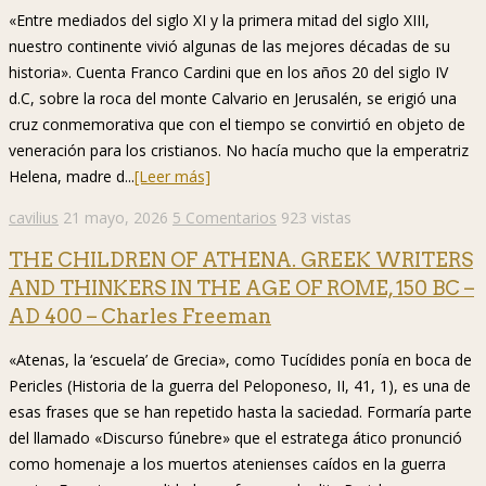
«Entre mediados del siglo XI y la primera mitad del siglo XIII,
nuestro continente vivió algunas de las mejores décadas de su
historia». Cuenta Franco Cardini que en los años 20 del siglo IV
d.C, sobre la roca del monte Calvario en Jerusalén, se erigió una
cruz conmemorativa que con el tiempo se convirtió en objeto de
veneración para los cristianos. No hacía mucho que la emperatriz
Helena, madre d...
[Leer más]
cavilius
21 mayo, 2026
5 Comentarios
923 vistas
THE CHILDREN OF ATHENA. GREEK WRITERS
AND THINKERS IN THE AGE OF ROME, 150 BC –
AD 400 – Charles Freeman
«Atenas, la ‘escuela’ de Grecia», como Tucídides ponía en boca de
Pericles (Historia de la guerra del Peloponeso, II, 41, 1), es una de
esas frases que se han repetido hasta la saciedad. Formaría parte
del llamado «Discurso fúnebre» que el estratega ático pronunció
como homenaje a los muertos atenienses caídos en la guerra