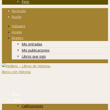
Foro
No ficción
Ficción
Following
Acceso
Registro
Mis entradas
Mis publicaciones
Libros que sigo
Inicio
Libros
Calificaciones