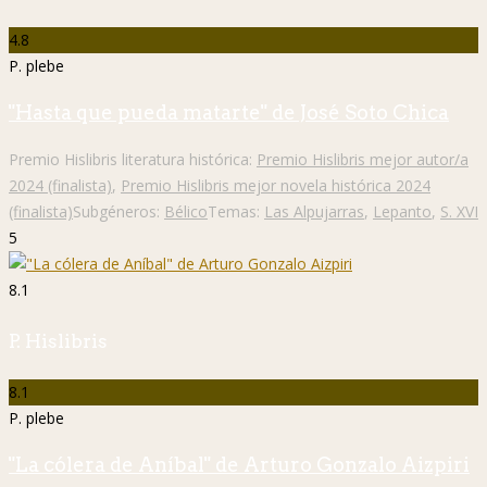
4.8
P. plebe
"Hasta que pueda matarte" de José Soto Chica
Premio Hislibris literatura histórica:
Premio Hislibris mejor autor/a
2024 (finalista)
,
Premio Hislibris mejor novela histórica 2024
(finalista)
Subgéneros:
Bélico
Temas:
Las Alpujarras
,
Lepanto
,
S. XVI
5
8.1
P. Hislibris
8.1
P. plebe
"La cólera de Aníbal" de Arturo Gonzalo Aizpiri