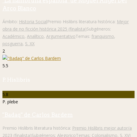
"La hambruna española" de Miguel Ángel Del
Arco Blanco
Ámbito:
Historia Social
Premio Hislibris literatura histórica:
Mejor
obra de no ficción histórica 2025 (finalista)
Subgéneros:
Académico
,
Analítico
,
Argumentativo
Temas:
franquismo
,
posguerra
,
S. XX
2
5.5
P. Hislibris
5.8
P. plebe
"Badaq" de Carlos Bardem
Premio Hislibris literatura histórica:
Premio Hislibris mejor autor/a
2023 (finalista)
Subgéneros:
Alegorico
Temas:
Colonialismo
,
S. XVI