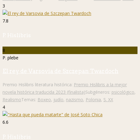
3
7.8
P. Hislibris
8
P. plebe
El rey de Varsovia de Szczepan Twardoch
Premio Hislibris literatura histórica:
Premio Hislibris a la mejor
novela histórica traducida 2023 (finalista)
Subgéneros:
psicológico
,
Realismo
Temas:
Boxeo
,
judío
,
nazismo
,
Polonia
,
S. XX
4
6.6
P. Hislibris