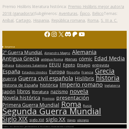
Premio Hislibris literatura histórica:
Premio Hislibris mejor autor/a
2018 (ganador/a)
Subgéneros:
Aventuras
,
Épico
,
Bélico
Temas:
Aníbal
,
Cartago
,
Hispania
,
República romana
,
Roma
,
S. III a. C.
Facebook
Instagram
X
Discord
Patreon
YouTube
Sorpresa
Alemania
2ª Guerra Mundial.
Alejandro Magno
Edad Media
Antigua Grecia
cómic
Atenas
antigua Roma
EEUU
Egipto
Ensayo
entrevista
Edhasa
Ediciones Salamina
Grecia
España
Europa
Estados Unidos
filosofía
Francia
historia
Guerra civil española
Hislibris
guerra
Imperio romano
histórica
Historia de España
Inglaterra
novela
libros
Japón
nazismo
literatura
presentación
Novela histórica
Premios
Roma
Primera Guerra Mundial
Rusia
Segunda Guerra Mundial
Siglo XIX
siglo XX
siglo XVI
Viajes
vikingos
Todos los derechos pertenecen a Hislibris Asociación cultural