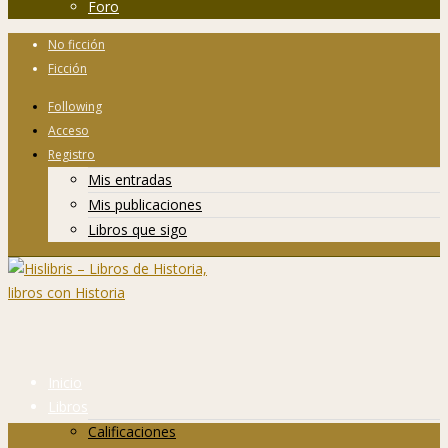
Foro
No ficción
Ficción
Following
Acceso
Registro
Mis entradas
Mis publicaciones
Libros que sigo
Inicio
Libros
Calificaciones