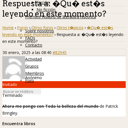
Respuesta a: �Qu� est�s
Ficción
No ficción
leyendo en este momento?
Premios Hislibris de literatura histórica
Info
Home
›
Foros
›
Otros foros
›
Otros t�picos
›
�Qu� est�s
Sobre nosotros
leyendo en este momento?
›
Respuesta a: �Qu� est�s leyendo
FAQs
en este momento?
Contacto
Hislibreños
30 enero, 2025 a las 08:40
#82945
Actividad
Grupos
Miembros
Anónimo
Foro
Invitado
Terminado
Ahora me pongo con
Toda la belleza del mundo
de Patrick
Bringley.
Encuentra libros