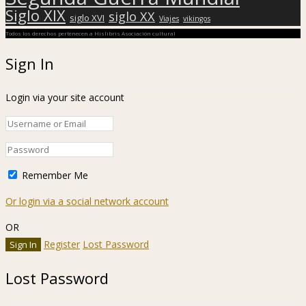
Siglo XIX
siglo XX
siglo XVI
Viajes
vikingos
Todos los derechos pertenecen a Hislibris Asociación cultural
Sign In
Login via your site account
Remember Me
Or login via a social network account
OR
Register
Lost Password
Lost Password