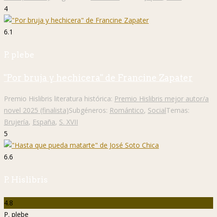
4
6.1
P. plebe
"Por bruja y hechicera" de Francine Zapater
Premio Hislibris literatura histórica:
Premio Hislibris mejor autor/a
novel 2025 (finalista)
Subgéneros:
Romántico
,
Social
Temas:
Brujería
,
España
,
S. XVII
5
6.6
P. Hislibris
4.8
P. plebe