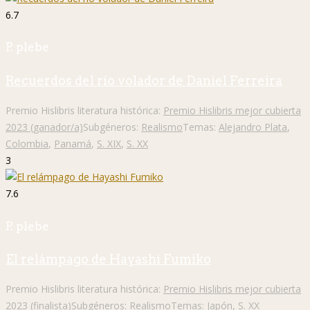
6.7
P. plebe
Recuerdos del río volador de Daniel Ferreira
Premio Hislibris literatura histórica:
Premio Hislibris mejor cubierta
2023 (ganador/a)
Subgéneros:
Realismo
Temas:
Alejandro Plata
,
Colombia
,
Panamá
,
S. XIX
,
S. XX
3
7.6
P. plebe
El relámpago de Hayashi Fumiko
Premio Hislibris literatura histórica:
Premio Hislibris mejor cubierta
2023 (finalista)
Subgéneros:
Realismo
Temas:
Japón
,
S. XX