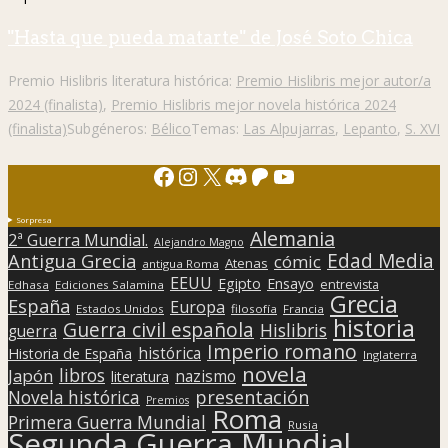
"Hasta que pueda matarte" de José Soto Chica
Premio Hislibris literatura histórica:
Premio Hislibris mejor autor/a
2024 (finalista)
,
Premio Hislibris mejor novela histórica 2024
(finalista)
Subgéneros:
Bélico
Temas:
Las Alpujarras
,
Lepanto
,
S. XVI
Facebook
Instagram
X
Discord
Patreon
YouTube
Sorpresa
Alemania
2ª Guerra Mundial.
Alejandro Magno
Edad Media
Antigua Grecia
cómic
Atenas
antigua Roma
EEUU
Egipto
Ensayo
entrevista
Edhasa
Ediciones Salamina
Grecia
España
Europa
Estados Unidos
filosofía
Francia
historia
Guerra civil española
Hislibris
guerra
Imperio romano
histórica
Historia de España
Inglaterra
novela
libros
Japón
nazismo
literatura
presentación
Novela histórica
Premios
Roma
Primera Guerra Mundial
Rusia
Segunda Guerra Mundial