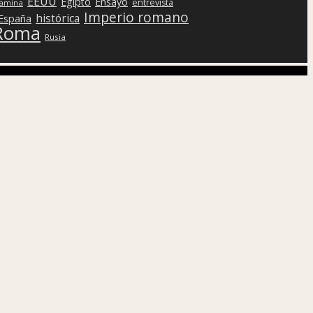
EEUU
Egipto
Ensayo
entrevista
lamina
Imperio romano
histórica
 España
Roma
Rusia