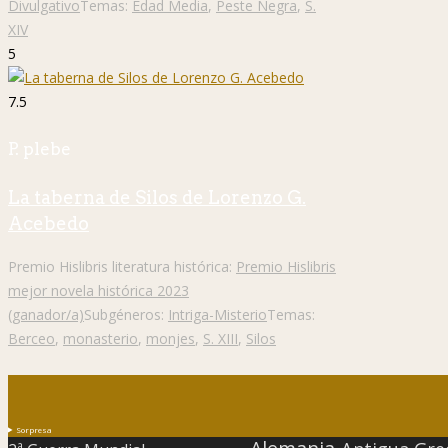
Divulgativo
Temas:
Edad Media
,
Peste Negra
,
S.
XIV
5
7.5
P. plebe
La taberna de Silos de Lorenzo G.
Acebedo
Premio Hislibris literatura histórica:
Premio Hislibris
mejor novela histórica 2023
(ganador/a)
Subgéneros:
Intriga-Misterio
Temas:
Berceo
,
monasterio
,
monjes
,
S. XIII
,
Silos
Sorpresa