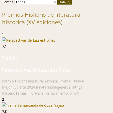
Temas
Premios Hislibris de literatura
histórica (XV ediciones)
1
7.1
P. plebe
Perspectivas de Laurent Binet
Premio Hislibris literatura histórica:
Premio Hislibris
mejor cubierta 2024 (finalista)
Subgéneros:
Intriga-
Misterio
Temas:
Florencia
,
Renacimiento
,
S. XVI
2
7.8