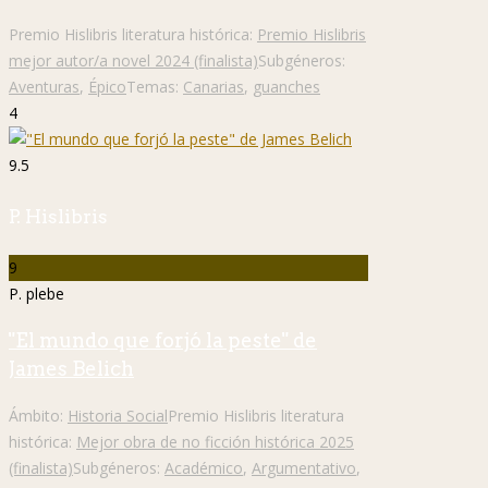
Premio Hislibris literatura histórica:
Premio Hislibris
mejor autor/a novel 2024 (finalista)
Subgéneros:
Aventuras
,
Épico
Temas:
Canarias
,
guanches
4
9.5
P. Hislibris
9
P. plebe
"El mundo que forjó la peste" de
James Belich
Ámbito:
Historia Social
Premio Hislibris literatura
histórica:
Mejor obra de no ficción histórica 2025
(finalista)
Subgéneros:
Académico
,
Argumentativo
,