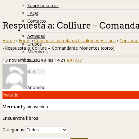
Sobre nosotros
FAQs
Contacto
Respuesta a: Colliure – Comanda
Hislibreños
Actividad
Home
›
Foros
›
Concursos de relatos hist�ricos Hislibris
›
Concurso 
Grupos
›
Respuesta a: Colliure – Comandante Morientes (corto)
Miembros
Foro
13 noviembre, 2024 a las 14:21
#97737
Anónimo
Invitado
Mermaid
y bienvenida.
Encuentra libros
Categorías