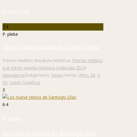
P. Hislibris
7.4
P. plebe
Tren a Samarcanda de Guzel Yájina
Premio Hislibris literatura histórica:
Premio Hislibris
a la mejor novela histórica traducida 2024
(ganador/a)
Subgéneros:
Viajes
Temas:
Años 20
,
S.
XX
,
Unión Soviética
3
6.4
P. plebe
Los nueve reinos de Santiago Díaz