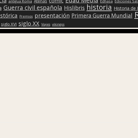
Edad Media
cia
cómic
Atenas
antigua Roma
Edhasa
Ediciones Sa
historia
Guerra civil española
Hislibris
a
Historia de
presentación
stórica
Primera Guerra Mundial
Premios
siglo XX
siglo XVI
Viajes
vikingos