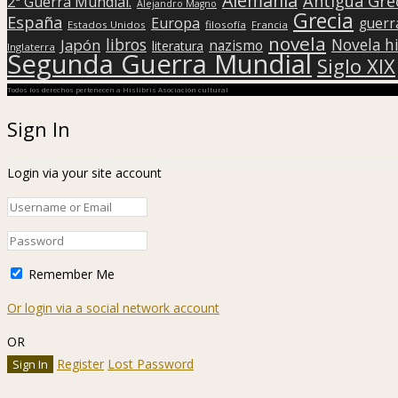
Alemania
Antigua Gre
2ª Guerra Mundial.
Alejandro Magno
Grecia
España
Europa
guerr
Estados Unidos
filosofía
Francia
novela
libros
Japón
Novela hi
nazismo
literatura
Inglaterra
Segunda Guerra Mundial
Siglo XIX
Todos los derechos pertenecen a Hislibris Asociación cultural
Sign In
Login via your site account
Remember Me
Or login via a social network account
OR
Register
Lost Password