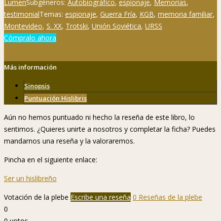
Lumen
Subgéneros:
Autobiográfico
,
espionaje
,
Memorias
,
testimonial
Temas:
espionaje
,
Guerra Fría
,
KGB
,
memoria familiar
,
Montevideo
,
S. XX
,
Trotski
,
Unión Soviética
,
URSS
Cómpralo ahora
Más información
Sinopsis
Puntuación Hislibris
Aún no hemos puntuado ni hecho la reseña de este libro, lo
sentimos. ¿Quieres unirte a nosotros y completar la ficha? Puedes
mandarnos una reseña y la valoraremos.
Pincha en el siguiente enlace:
Ser un hislibreño
Votación de la plebe
Escribe una reseña
0 Reseñas de la plebe
0
0
votos