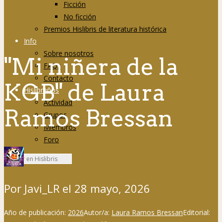
Ficción
No ficción
Premios Hislibris de literatura histórica
Info
Sobre nosotros
"Mi niñera de la
FAQs
Contacto
KGB" de Laura
Hislibreños
Actividad
Ramos Bressan
Grupos
Miembros
Foro
Por
Javi_LR
el
28 mayo, 2026
Año de publicación:
2026
Autor/a:
Laura Ramos Bressan
Editorial: