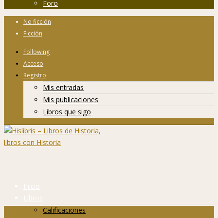
Foro
No ficción
Ficción
Following
Acceso
Registro
Mis entradas
Mis publicaciones
Libros que sigo
Inicio
Libros
Calificaciones