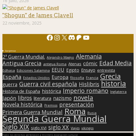
16 julio, 2026
"Shogun" de James Clavell
22 noviembre, 2025
Facebook
Instagram
X
Discord
Patreon
YouTube
Sorpresa
Alemania
2ª Guerra Mundial.
Alejandro Magno
Edad Media
Antigua Grecia
cómic
Atenas
antigua Roma
EEUU
Egipto
Ensayo
entrevista
Edhasa
Ediciones Salamina
Grecia
España
Europa
Estados Unidos
filosofía
Francia
historia
Guerra civil española
Hislibris
guerra
Imperio romano
histórica
Historia de España
Inglaterra
novela
libros
Japón
nazismo
literatura
presentación
Novela histórica
Premios
Roma
Primera Guerra Mundial
Rusia
Segunda Guerra Mundial
Siglo XIX
siglo XX
siglo XVI
Viajes
vikingos
Todos los derechos pertenecen a Hislibris Asociación cultural