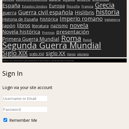
Grecia
España
Europa
Estados Unidos
filosofía
Francia
historia
Guerra civil española
Hislibris
guerra
Imperio romano
histórica
Historia de España
Inglaterra
novela
libros
Japón
nazismo
literatura
presentación
Novela histórica
Premios
Roma
Primera Guerra Mundial
Rusia
Segunda Guerra Mundial
Siglo XIX
siglo XX
siglo XVI
Viajes
vikingos
Todos los derechos pertenecen a Hislibris Asociación cultural
Sign In
Login via your site account
Remember Me