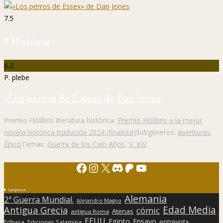
7.5
P. Hislibris
6.2
P. plebe
«Los perros de Essex» de Dan Jones
Premio Hislibris literatura histórica:
Premio Hislibris a la mejor
novela histórica traducida 2024 (finalista)
Subgéneros:
Aventuras
,
Épico
Temas:
Guerra de los Cien Años
,
S. XIV
Facebook
Instagram
X
Discord
Patreon
YouTube
Sorpresa
Alemania
2ª Guerra Mundial.
Alejandro Magno
Edad Media
Antigua Grecia
cómic
Atenas
antigua Roma
EEUU
Egipto
Ensayo
entrevista
Edhasa
Ediciones Salamina