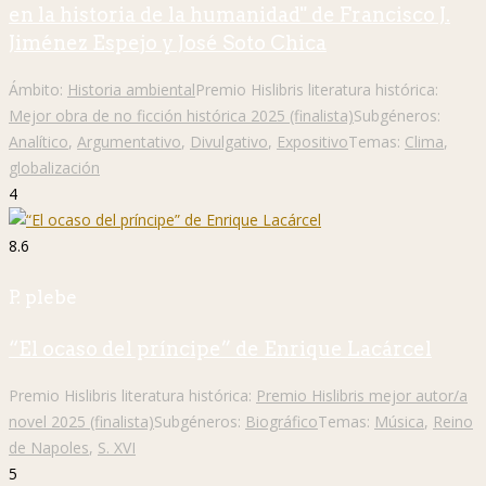
en la historia de la humanidad" de Francisco J.
Jiménez Espejo y José Soto Chica
Ámbito:
Historia ambiental
Premio Hislibris literatura histórica:
Mejor obra de no ficción histórica 2025 (finalista)
Subgéneros:
Analítico
,
Argumentativo
,
Divulgativo
,
Expositivo
Temas:
Clima
,
globalización
4
8.6
P. plebe
“El ocaso del príncipe” de Enrique Lacárcel
Premio Hislibris literatura histórica:
Premio Hislibris mejor autor/a
novel 2025 (finalista)
Subgéneros:
Biográfico
Temas:
Música
,
Reino
de Napoles
,
S. XVI
5