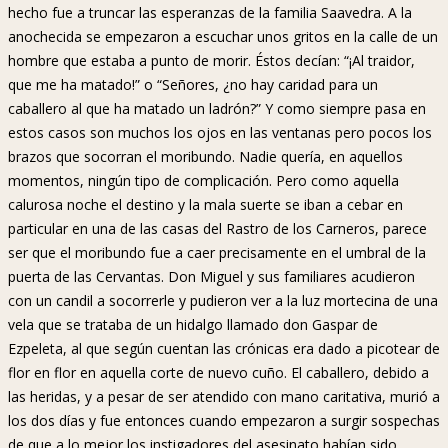
hecho fue a truncar las esperanzas de la familia Saavedra. A la
anochecida se empezaron a escuchar unos gritos en la calle de un
hombre que estaba a punto de morir. Éstos decían: “¡Al traidor,
que me ha matado!” o “Señores, ¿no hay caridad para un
caballero al que ha matado un ladrón?” Y como siempre pasa en
estos casos son muchos los ojos en las ventanas pero pocos los
brazos que socorran el moribundo. Nadie quería, en aquellos
momentos, ningún tipo de complicación. Pero como aquella
calurosa noche el destino y la mala suerte se iban a cebar en
particular en una de las casas del Rastro de los Carneros, parece
ser que el moribundo fue a caer precisamente en el umbral de la
puerta de las Cervantas. Don Miguel y sus familiares acudieron
con un candil a socorrerle y pudieron ver a la luz mortecina de una
vela que se trataba de un hidalgo llamado don Gaspar de
Ezpeleta, al que según cuentan las crónicas era dado a picotear de
flor en flor en aquella corte de nuevo cuño. El caballero, debido a
las heridas, y a pesar de ser atendido con mano caritativa, murió a
los dos días y fue entonces cuando empezaron a surgir sospechas
de que a lo mejor los instigadores del asesinato habían sido