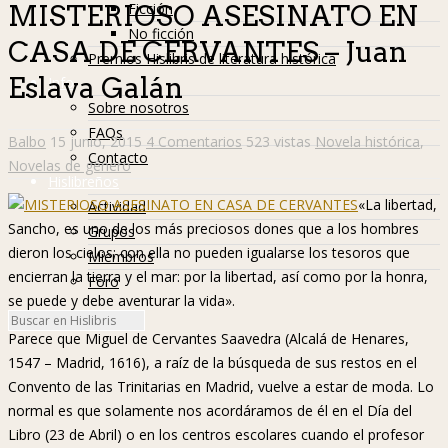
Ficción
MISTERIOSO ASESINATO EN
No ficción
CASA DE CERVANTES – Juan
Premios Hislibris de literatura histórica
Eslava Galán
Info
Sobre nosotros
FAQs
Balbo
15 junio, 2015
4 Comentarios
523 vistas
Novela histórica
,
Contacto
Novelas de género
Hislibreños
«La libertad,
Actividad
Sancho, es uno de los más preciosos dones que a los hombres
Grupos
dieron los cielos; con ella no pueden igualarse los tesoros que
Miembros
encierran la tierra y el mar: por la libertad, así como por la honra,
Foro
se puede y debe aventurar la vida».
Parece que Miguel de Cervantes Saavedra (Alcalá de Henares,
1547 – Madrid, 1616), a raíz de la búsqueda de sus restos en el
Convento de las Trinitarias en Madrid, vuelve a estar de moda. Lo
normal es que solamente nos acordáramos de él en el Día del
Libro (23 de Abril) o en los centros escolares cuando el profesor