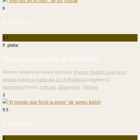
6
P. Hislibris
5.7
P. plebe
"Hay ríos en el cielo" de Elif Shafak
Premio Hislibris literatura histórica:
Premio Hislibris a la mejor
novela histórica traducida 2024 (finalista)
Subgéneros:
humanista
Temas:
culturas
,
Gilgamesh
,
Tiempo
2
9.5
P. Hislibris
9