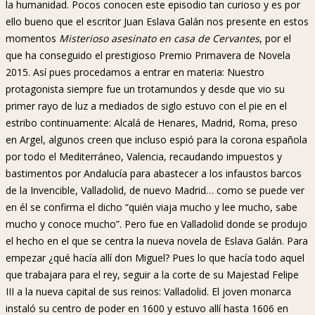
la humanidad. Pocos conocen este episodio tan curioso y es por
ello bueno que el escritor Juan Eslava Galán nos presente en estos
momentos
Misterioso asesinato en casa de Cervantes
, por el
que ha conseguido el prestigioso Premio Primavera de Novela
2015. Así pues procedamos a entrar en materia: Nuestro
protagonista siempre fue un trotamundos y desde que vio su
primer rayo de luz a mediados de siglo estuvo con el pie en el
estribo continuamente: Alcalá de Henares, Madrid, Roma, preso
en Argel, algunos creen que incluso espió para la corona española
por todo el Mediterráneo, Valencia, recaudando impuestos y
bastimentos por Andalucía para abastecer a los infaustos barcos
de la Invencible, Valladolid, de nuevo Madrid… como se puede ver
en él se confirma el dicho “quién viaja mucho y lee mucho, sabe
mucho y conoce mucho”. Pero fue en Valladolid donde se produjo
el hecho en el que se centra la nueva novela de Eslava Galán. Para
empezar ¿qué hacía allí don Miguel? Pues lo que hacía todo aquel
que trabajara para el rey, seguir a la corte de su Majestad Felipe
III a la nueva capital de sus reinos: Valladolid. El joven monarca
instaló su centro de poder en 1600 y estuvo allí hasta 1606 en