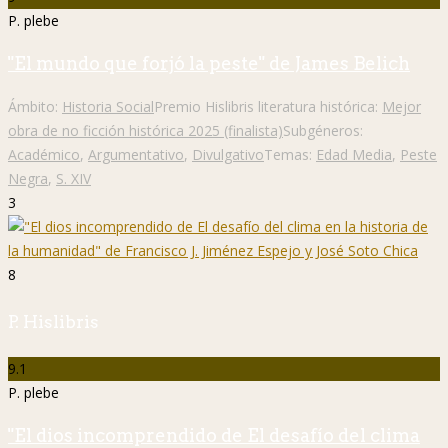
P. plebe
"El mundo que forjó la peste" de James Belich
Ámbito:
Historia Social
Premio Hislibris literatura histórica:
Mejor
obra de no ficción histórica 2025 (finalista)
Subgéneros:
Académico
,
Argumentativo
,
Divulgativo
Temas:
Edad Media
,
Peste
Negra
,
S. XIV
3
8
P. Hislibris
9.1
P. plebe
"El dios incomprendido de El desafío del clima