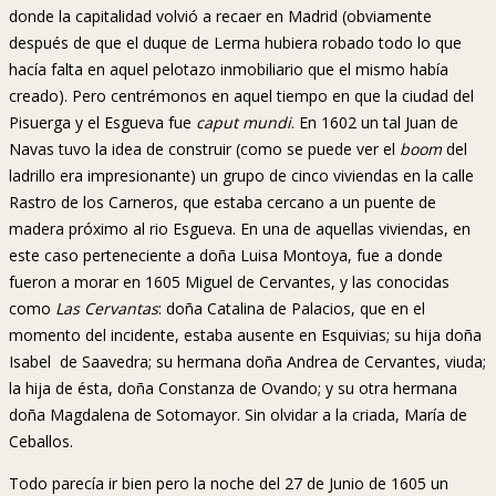
donde la capitalidad volvió a recaer en Madrid (obviamente
después de que el duque de Lerma hubiera robado todo lo que
hacía falta en aquel pelotazo inmobiliario que el mismo había
creado). Pero centrémonos en aquel tiempo en que la ciudad del
Pisuerga y el Esgueva fue
caput mundi
. En 1602 un tal Juan de
Navas tuvo la idea de construir (como se puede ver el
boom
del
ladrillo era impresionante) un grupo de cinco viviendas en la calle
Rastro de los Carneros, que estaba cercano a un puente de
madera próximo al rio Esgueva. En una de aquellas viviendas, en
este caso perteneciente a doña Luisa Montoya, fue a donde
fueron a morar en 1605 Miguel de Cervantes, y las conocidas
como
Las Cervantas
: doña Catalina de Palacios, que en el
momento del incidente, estaba ausente en Esquivias; su hija doña
Isabel de Saavedra; su hermana doña Andrea de Cervantes, viuda;
la hija de ésta, doña Constanza de Ovando; y su otra hermana
doña Magdalena de Sotomayor. Sin olvidar a la criada, María de
Ceballos.
Todo parecía ir bien pero la noche del 27 de Junio de 1605 un