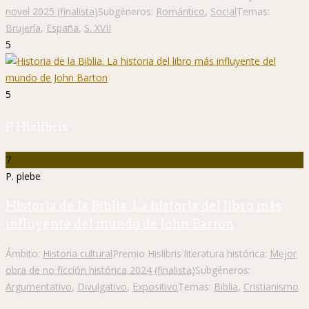
novel 2025 (finalista)
Subgéneros:
Romántico
,
Social
Temas:
Brujería
,
España
,
S. XVII
5
5
P. Hislibris
7
P. plebe
Historia de la Biblia. La historia del libro más
influyente del mundo de John Barton
Ámbito:
Historia cultural
Premio Hislibris literatura histórica:
Mejor
obra de no ficción histórica 2024 (finalista)
Subgéneros:
Argumentativo
,
Divulgativo
,
Expositivo
Temas:
Biblia
,
Cristianismo