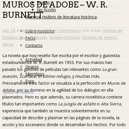
Ficción
MUROS DE ADOBE – W. R.
No ficción
BURNETT
Premios Hislibris de literatura histórica
Info
Javi_LR
4 septiembre, 2025
6 Comentarios
936 vistas
Historia de
Sobre nosotros
Estados Unidos
,
Novela
,
Novela histórica
,
Novelas de género
,
FAQs
Varios
Contacto
Hislibreños
La novela que hoy reseño fue escrita por el escritor y guionista
Actividad
estadounidense W. R. Burnett en 1953. Por sus manos han
Grupos
pasado los guiones de películas tan relevantes como
La gran
Miembros
evasión
,
Scarface
,
El último refugio
, y muchas más.
Foro
Precisamente este factor se visualiza a la perfección en
Muros de
Adobe
, por su dominio en la agilidad de los diálogos en ella
plasmados. Pero es que además, su carrera novelística contiene
títulos tan importantes como
La jungla de asfalto
o
Alta Sierra
,
experiencia que también se muestra solventemente en su
capacidad de describir y plasmar en las páginas de la novela, la
acción y los escenarios donde se desarrollan los hechos. Por todo