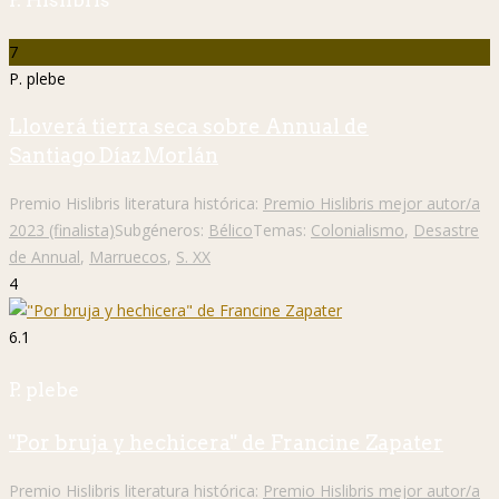
7
P. plebe
Lloverá tierra seca sobre Annual de
Santiago Díaz Morlán
Premio Hislibris literatura histórica:
Premio Hislibris mejor autor/a
2023 (finalista)
Subgéneros:
Bélico
Temas:
Colonialismo
,
Desastre
de Annual
,
Marruecos
,
S. XX
4
6.1
P. plebe
"Por bruja y hechicera" de Francine Zapater
Premio Hislibris literatura histórica:
Premio Hislibris mejor autor/a