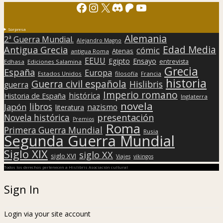
Facebook
Instagram
X
Discord
Patreon
YouTube
Sorpresa
Alemania
2ª Guerra Mundial.
Alejandro Magno
Edad Media
Antigua Grecia
cómic
Atenas
antigua Roma
EEUU
Egipto
Ensayo
entrevista
Edhasa
Ediciones Salamina
Grecia
España
Europa
Estados Unidos
filosofía
Francia
historia
Guerra civil española
Hislibris
guerra
Imperio romano
histórica
Historia de España
Inglaterra
novela
libros
Japón
nazismo
literatura
presentación
Novela histórica
Premios
Roma
Primera Guerra Mundial
Rusia
Segunda Guerra Mundial
Siglo XIX
siglo XX
siglo XVI
Viajes
vikingos
Todos los derechos pertenecen a Hislibris Asociación cultural
Sign In
Login via your site account