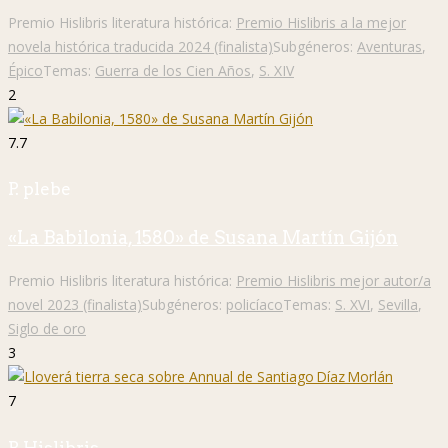
Premio Hislibris literatura histórica:
Premio Hislibris a la mejor
novela histórica traducida 2024 (finalista)
Subgéneros:
Aventuras
,
Épico
Temas:
Guerra de los Cien Años
,
S. XIV
2
7.7
P. plebe
«La Babilonia, 1580» de Susana Martín Gijón
Premio Hislibris literatura histórica:
Premio Hislibris mejor autor/a
novel 2023 (finalista)
Subgéneros:
policíaco
Temas:
S. XVI
,
Sevilla
,
Siglo de oro
3
7
P. Hislibris