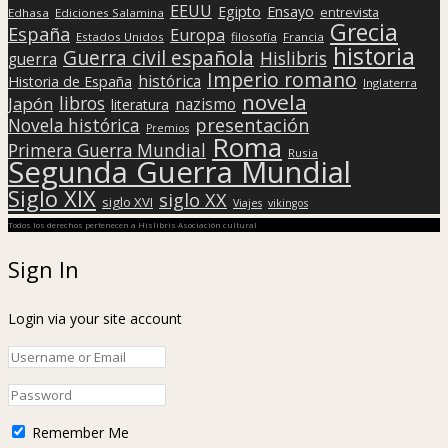
EEUU
Egipto
Ensayo
entrevista
Edhasa
Ediciones Salamina
Grecia
España
Europa
Estados Unidos
filosofía
Francia
historia
Guerra civil española
Hislibris
guerra
Imperio romano
histórica
Historia de España
Inglaterra
novela
libros
Japón
nazismo
literatura
presentación
Novela histórica
Premios
Roma
Primera Guerra Mundial
Rusia
Segunda Guerra Mundial
Siglo XIX
siglo XX
siglo XVI
Viajes
vikingos
Todos los derechos pertenecen a Hislibris Asociación cultural
Sign In
Login via your site account
Remember Me