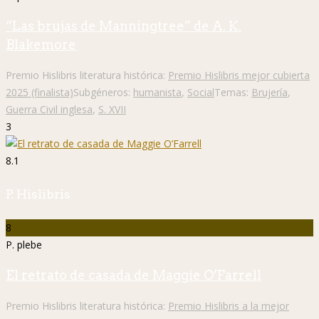
“Las brujas de Manningtree” de A. K.
Blakemore
Premio Hislibris literatura histórica:
Premio Hislibris mejor cubierta
2025 (finalista)
Subgéneros:
humanista
,
Social
Temas:
Brujería
,
Guerra Civil inglesa
,
S. XVII
3
8.1
P. Hislibris
8
P. plebe
El retrato de casada de Maggie O’Farrell
Premio Hislibris literatura histórica:
Premio Hislibris a la mejor