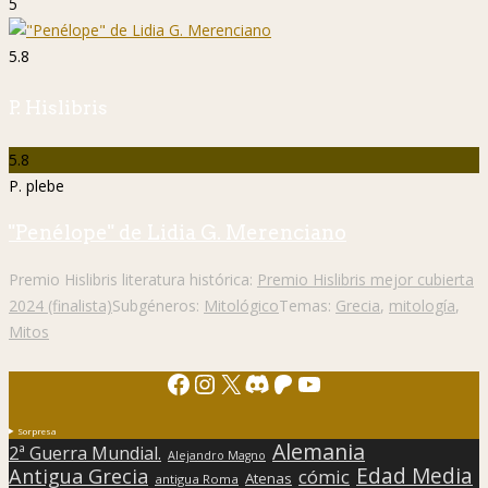
5
5.8
P. Hislibris
5.8
P. plebe
"Penélope" de Lidia G. Merenciano
Premio Hislibris literatura histórica:
Premio Hislibris mejor cubierta
2024 (finalista)
Subgéneros:
Mitológico
Temas:
Grecia
,
mitología
,
Mitos
Facebook
Instagram
X
Discord
Patreon
YouTube
Sorpresa
Alemania
2ª Guerra Mundial.
Alejandro Magno
Edad Media
Antigua Grecia
cómic
Atenas
antigua Roma