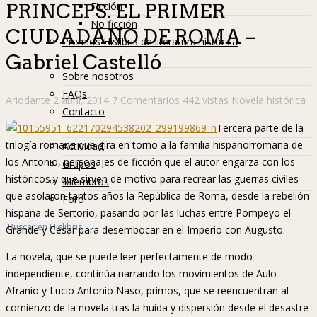
Ficción
PRINCEPS. EL PRIMER
No ficción
CIUDADANO DE ROMA –
Premios Hislibris de literatura histórica
Gabriel Castelló
Info
Sobre nosotros
FAQs
Ariodante
2 abril, 2014
7 Comentarios
442 vistas
Novela histórica
Contacto
Tercera parte de la
Hislibreños
trilogía romana que gira en torno a la familia hispanorromana de
Actividad
los Antonio, personajes de ficción que el autor engarza con los
Grupos
históricos y que sirven de motivo para recrear las guerras civiles
Miembros
que asolaron tantos años la República de Roma, desde la rebelión
Foro
hispana de Sertorio, pasando por las luchas entre Pompeyo el
Grande y César para desembocar en el Imperio con Augusto.
La novela, que se puede leer perfectamente de modo
independiente, continúa narrando los movimientos de Aulo
Afranio y Lucio Antonio Naso, primos, que se reencuentran al
comienzo de la novela tras la huida y dispersión desde el desastre