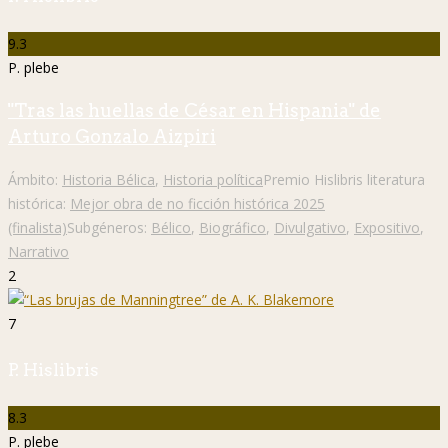
9.3
P. plebe
"Tras las huellas de César en Hispania" de
Arturo Gonzalo Aizpiri
Ámbito:
Historia Bélica
,
Historia política
Premio Hislibris literatura
histórica:
Mejor obra de no ficción histórica 2025
(finalista)
Subgéneros:
Bélico
,
Biográfico
,
Divulgativo
,
Expositivo
,
Narrativo
2
7
P. Hislibris
8.3
P. plebe