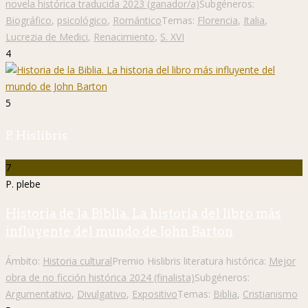
novela histórica traducida 2023 (ganador/a)
Subgéneros:
Biográfico
,
psicológico
,
Romántico
Temas:
Florencia
,
Italia
,
Lucrezia de Medici
,
Renacimiento
,
S. XVI
4
5
P. Hislibris
7
P. plebe
Historia de la Biblia. La historia del libro más
influyente del mundo de John Barton
Ámbito:
Historia cultural
Premio Hislibris literatura histórica:
Mejor
obra de no ficción histórica 2024 (finalista)
Subgéneros:
Argumentativo
,
Divulgativo
,
Expositivo
Temas:
Biblia
,
Cristianismo